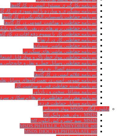
آیین‌نامه بکارگیری مسئول ایمنی در کارگاه‌ها
آیین‌نامه پیشگیری و مبارزه با آتش‌سوزی در کارگاه‌
آیین‌نامه حفاظت تأسیسات الکتریکی در کارگاه‌ها
آیین‌نامه حفاظت و بهداشت عمومی در کارگاه‌ها
آیین‌نامه حفاظتی پرس‌های تزریقی پلاستیک و دای
آیین‌نامه حفاظتی کار با سموم دفع آفات در کارگاه‌
آیین‌نامه حفاظتی کار در ارتفاع
آیین‌نامه حفاظتی ماشین سمباده
آیین‌نامه حفاظتی ماشین‌های سنگ‌زنی
آیین‌نامه حفاظتی مواد خطرناک و مواد قابل اشتعال 
آیین‌نامه حفاظتی وسایل حمل و نقل و جابه‌جایی موا
آیین‌نامه سیستم اتصال به زمین
آیین‌نامه علائم ایمنی در کارگاه‌ها
آیین‌نامه عمومی ایمنی در تعمیرگاه‌های وسایل نقلی
آیین‌نامه کمیته حفاظت فنی و بهداشت کار
آیین‌نامه مشاغل سخت و زیان‌آور
آیین‌نامه مقررات حفاظتی پرس‌ها (پرسکاری سرد 
آیین‌نامه وسایل حفاظت فردی
دانلود رایگان MSDS مواد شیمیایی
MSDS روغن هیدرولیک pdf
MSDS سم حشره کش آیکون pdf
MSDS PHTHALIC ANHYDRIDE pdf
MSDS DIOCTYLPHTHALATE pdf