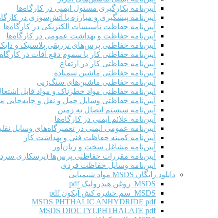
آیین‌نامه بکارگیری مسئول ایمنی در کارگاه‌ها
آیین‌نامه پیشگیری و مبارزه با آتش‌سوزی در کارگاه‌
آیین‌نامه حفاظت تأسیسات الکتریکی در کارگاه‌ها
آیین‌نامه حفاظت و بهداشت عمومی در کارگاه‌ها
آیین‌نامه حفاظتی پرس‌های تزریقی پلاستیک و دای
آیین‌نامه حفاظتی کار با سموم دفع آفات در کارگاه‌
آیین‌نامه حفاظتی کار در ارتفاع
آیین‌نامه حفاظتی ماشین سمباده
آیین‌نامه حفاظتی ماشین‌های سنگ‌زنی
آیین‌نامه حفاظتی مواد خطرناک و مواد قابل اشتعال 
آیین‌نامه حفاظتی وسایل حمل و نقل و جابه‌جایی موا
آیین‌نامه سیستم اتصال به زمین
آیین‌نامه علائم ایمنی در کارگاه‌ها
آیین‌نامه عمومی ایمنی در تعمیرگاه‌های وسایل نقلی
آیین‌نامه کمیته حفاظت فنی و بهداشت کار
آیین‌نامه مشاغل سخت و زیان‌آور
آیین‌نامه مقررات حفاظتی پرس‌ها (پرسکاری سرد 
آیین‌نامه وسایل حفاظت فردی
دانلود رایگان MSDS مواد شیمیایی
MSDS روغن هیدرولیک pdf
MSDS سم حشره کش آیکون pdf
MSDS PHTHALIC ANHYDRIDE pdf
MSDS DIOCTYLPHTHALATE pdf