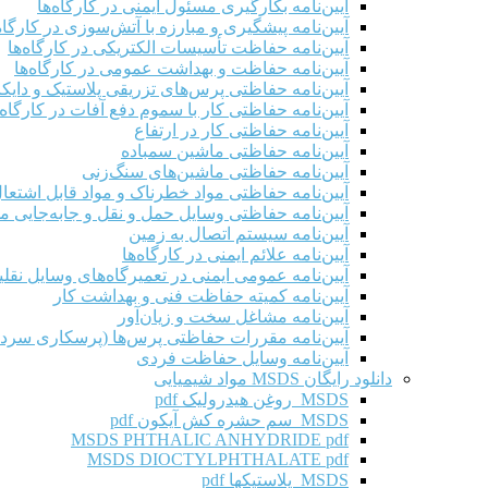
آیین‌نامه بکارگیری مسئول ایمنی در کارگاه‌ها
آیین‌نامه پیشگیری و مبارزه با آتش‌سوزی در کارگاه‌
آیین‌نامه حفاظت تأسیسات الکتریکی در کارگاه‌ها
آیین‌نامه حفاظت و بهداشت عمومی در کارگاه‌ها
آیین‌نامه حفاظتی پرس‌های تزریقی پلاستیک و دای
آیین‌نامه حفاظتی کار با سموم دفع آفات در کارگاه‌
آیین‌نامه حفاظتی کار در ارتفاع
آیین‌نامه حفاظتی ماشین سمباده
آیین‌نامه حفاظتی ماشین‌های سنگ‌زنی
آیین‌نامه حفاظتی مواد خطرناک و مواد قابل اشتعال 
آیین‌نامه حفاظتی وسایل حمل و نقل و جابه‌جایی موا
آیین‌نامه سیستم اتصال به زمین
آیین‌نامه علائم ایمنی در کارگاه‌ها
آیین‌نامه عمومی ایمنی در تعمیرگاه‌های وسایل نقلی
آیین‌نامه کمیته حفاظت فنی و بهداشت کار
آیین‌نامه مشاغل سخت و زیان‌آور
آیین‌نامه مقررات حفاظتی پرس‌ها (پرسکاری سرد 
آیین‌نامه وسایل حفاظت فردی
دانلود رایگان MSDS مواد شیمیایی
MSDS روغن هیدرولیک pdf
MSDS سم حشره کش آیکون pdf
MSDS PHTHALIC ANHYDRIDE pdf
MSDS DIOCTYLPHTHALATE pdf
MSDS پلاستیکها pdf