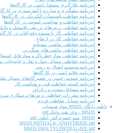
آیین‌نامه بکارگیری مسئول ایمنی در کارگاه‌ها
آیین‌نامه پیشگیری و مبارزه با آتش‌سوزی در کارگاه‌
آیین‌نامه حفاظت تأسیسات الکتریکی در کارگاه‌ها
آیین‌نامه حفاظت و بهداشت عمومی در کارگاه‌ها
آیین‌نامه حفاظتی پرس‌های تزریقی پلاستیک و دای
آیین‌نامه حفاظتی کار با سموم دفع آفات در کارگاه‌
آیین‌نامه حفاظتی کار در ارتفاع
آیین‌نامه حفاظتی ماشین سمباده
آیین‌نامه حفاظتی ماشین‌های سنگ‌زنی
آیین‌نامه حفاظتی مواد خطرناک و مواد قابل اشتعال 
آیین‌نامه حفاظتی وسایل حمل و نقل و جابه‌جایی موا
آیین‌نامه سیستم اتصال به زمین
آیین‌نامه علائم ایمنی در کارگاه‌ها
آیین‌نامه عمومی ایمنی در تعمیرگاه‌های وسایل نقلی
آیین‌نامه کمیته حفاظت فنی و بهداشت کار
آیین‌نامه مشاغل سخت و زیان‌آور
آیین‌نامه مقررات حفاظتی پرس‌ها (پرسکاری سرد 
آیین‌نامه وسایل حفاظت فردی
دانلود رایگان MSDS مواد شیمیایی
MSDS روغن هیدرولیک pdf
MSDS سم حشره کش آیکون pdf
MSDS PHTHALIC ANHYDRIDE pdf
MSDS DIOCTYLPHTHALATE pdf