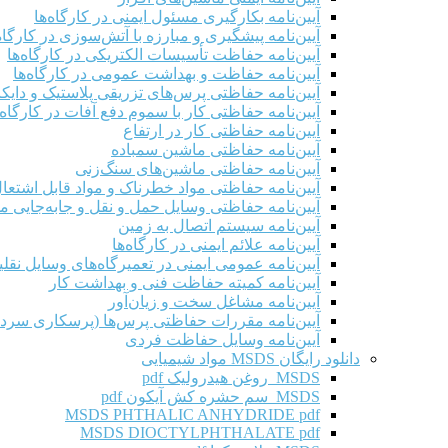
آیین‌نامه بکارگیری مسئول ایمنی در کارگاه‌ها
آیین‌نامه پیشگیری و مبارزه با آتش‌سوزی در کارگاه‌
آیین‌نامه حفاظت تأسیسات الکتریکی در کارگاه‌ها
آیین‌نامه حفاظت و بهداشت عمومی در کارگاه‌ها
آیین‌نامه حفاظتی پرس‌های تزریقی پلاستیک و دای
آیین‌نامه حفاظتی کار با سموم دفع آفات در کارگاه‌
آیین‌نامه حفاظتی کار در ارتفاع
آیین‌نامه حفاظتی ماشین سمباده
آیین‌نامه حفاظتی ماشین‌های سنگ‌زنی
آیین‌نامه حفاظتی مواد خطرناک و مواد قابل اشتعال 
آیین‌نامه حفاظتی وسایل حمل و نقل و جابه‌جایی موا
آیین‌نامه سیستم اتصال به زمین
آیین‌نامه علائم ایمنی در کارگاه‌ها
آیین‌نامه عمومی ایمنی در تعمیرگاه‌های وسایل نقلی
آیین‌نامه کمیته حفاظت فنی و بهداشت کار
آیین‌نامه مشاغل سخت و زیان‌آور
آیین‌نامه مقررات حفاظتی پرس‌ها (پرسکاری سرد 
آیین‌نامه وسایل حفاظت فردی
دانلود رایگان MSDS مواد شیمیایی
MSDS روغن هیدرولیک pdf
MSDS سم حشره کش آیکون pdf
MSDS PHTHALIC ANHYDRIDE pdf
MSDS DIOCTYLPHTHALATE pdf