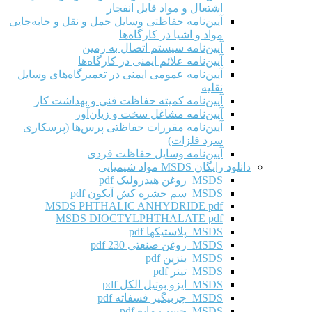
اشتعال و مواد قابل انفجار
آیین‌نامه حفاظتی وسایل حمل و نقل و جابه‌جایی
مواد و اشیا در کارگاه‌ها
آیین‌نامه سیستم اتصال به زمین
آیین‌نامه علائم ایمنی در کارگاه‌ها
آیین‌نامه عمومی ایمنی در تعمیرگاه‌های وسایل
نقلیه
آیین‌نامه کمیته حفاظت فنی و بهداشت کار
آیین‌نامه مشاغل سخت و زیان‌آور
آیین‌نامه مقررات حفاظتی پرس‌ها (پرسکاری
سرد فلزات)
آیین‌نامه وسایل حفاظت فردی
دانلود رایگان MSDS مواد شیمیایی
MSDS روغن هیدرولیک pdf
MSDS سم حشره کش آیکون pdf
MSDS PHTHALIC ANHYDRIDE pdf
MSDS DIOCTYLPHTHALATE pdf
MSDS پلاستیکها pdf
MSDS روغن صنعتی 230 pdf
MSDS بنزین pdf
MSDS تینر pdf
MSDS ایزو بوتیل الکل pdf
MSDS چربیگیر فسفاته pdf
MSDS چسب مایع pdf