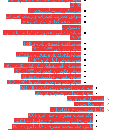
13485
نمونه کنترل آلودگی محصول
سوابق مدیریت تغییرات و ریسک تغییرات
نمونه صحه گذاری نرم افزارهای
کامپیوتری
سوابق ردیابی محصول در فرآیند تولید ایزو
13485
نمونه اقدام اصلاحی ایزو 13485
سوابق طراحی ISO 13485
سوابق اجرای فرم های ایزو ۱۳۴۸۵
نمونه سوابق انبار ایزو 13485
نمونه ارزیابی عملکرد کارکنان ISO 13485
سوابق نگهداري تعميرات ISO 13485
سوابق کنترل بهداشت محیط کار
سوابق تجزیه و تحلیل داده ها ISO 13485
سوابق ارزیابی تامین کنندگان ISO 9001
سوابق اجرای ریسکها و فرصتها
نقشه راه استراتژیک
فرم امکانسنجی
چک لیست ممیزی داخلی ایزو
چک لیست ممیزی داخلی ایزو 9001
دانلود چک لیست ممیزی داخلی ایزو 14001
دانلود چک لیست ممیزی داخلی ایزو ۴۵۰۰۱