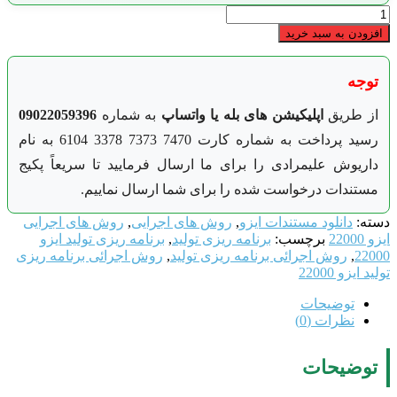
به سبد خرید
یق
اپلیکیشن های بله یا واتساپ
به شماره
09022059396
رسید پرداخت به شماره کارت 7470 7373 3378 6104 به نام
 علیمرادی را برای ما ارسال فرمایید تا سریعاً پکیج
ات درخواست شده را برای شما ارسال نماییم.
نلود مستندات ایزو
,
روش های اجرایی
,
روش های اجرایی
برچسب:
برنامه ريزی توليد
,
برنامه ريزی توليد ایزو
وش اجرائی برنامه ريزی توليد
,
روش اجرائی برنامه ريزی
220
ضیحات
رات (0)
یحات