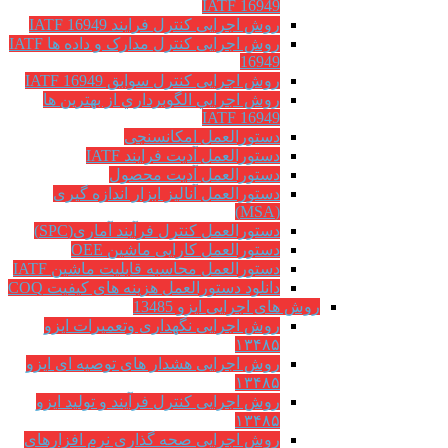
IATF 16949
روش اجرایی کنترل فرایند IATF 16949
روش اجرایی کنترل مدارک و داده ها IATF
16949
روش اجرایی کنترل سوابق IATF 16949
روش اجرايي الگوبرداري از بهترين ها
IATF 16949
دستورالعمل امکانسنجی
دستورالعمل آدیت فرایند IATF
دستورالعمل آدیت محصول
دستورالعمل آنالیز ابزار اندازه گیری
(MSA)
دستورالعمل کنترل فرآیند آماری(SPC)
دستورالعمل کارایی ماشین OEE
دستورالعمل محاسبه قابلیت ماشین IATF
دانلود دستورالعمل هزینه های کیفیت COQ
روش های اجرایی ایزو 13485
روش اجرایی نگهداری وتعمیرات ایزو
۱۳۴۸۵
روش اجرایی هشدار های توصیه ای ایزو
۱۳۴۸۵
روش اجرایی کنترل فرآیند و تولید ایزو
۱۳۴۸۵
روش اجرایی صحه گذاری نرم افزارهای