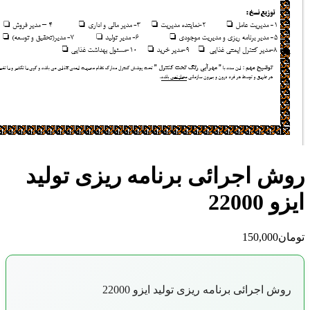
اجرائی برنامه ريزی توليد
2
150,0
رائی برنامه ريزی توليد ایزو 22000