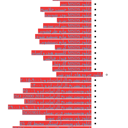
دانلود MSDS تینر
دانلود MSDS چسب جلاسنج
دانلود MSDS پودر شوینده
دانلود MSDS بنزین
دانلود MSDS نیترات سدیم
دانلود MSDS مایع ظرفشویی
دانلود MSDS مایع شیشه شوی
دانلود MSDS مایع دستشویی
دانلود MSDS گریس
دانلود MSDS کلسیم هیدروکساید
دانلود MSDS فنول فتالئین
دانلود MSDS گازوئیل
دانلود MSDS وایتکس
دانلود جزوه های آموزشی
دانلود-تشریح-الزامات-ایزو-۹۰۰۱-۲۰۱۵
جزوه تشریح الزامات ایزو ۱۴۰۰۱
پاورپوینت تشریح الزامات ایزو ۴۵۰۰۱
پاورپوینت تشریح الزامات ISO 22000 2018
پاورپوینت تشریح الزامات ایزو 13485
پاورپوینت تشریح الزامات ایزو ۹۰۰۱ و ۲۹۰۰۱
پاورپوینت-ممیزی-بر-مبنای-ISO19011
دانلود پاورپوینت کار تیمی
دانلود پاورپوینت آراستگی محیط کار ۵S