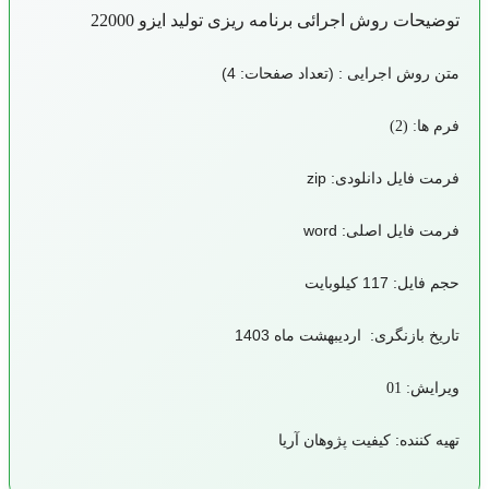
ات روش اجرائی برنامه ريزی توليد ایزو 22000
وش اجرایی : (تعداد صفحات: 4)
 (2)
ایل دانلودی: zip
ایل اصلی: word
11 کیلوبایت
بازنگری: اردیبهشت ماه 1403
: 01
ننده: کیفیت پژوهان آریا