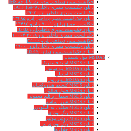
چکلیست ممیزی داخلی مدیریت یکپارچه IMS
دانلود چکلیست ممیزی داخلی IATF 16949
چک لیست ممیزی داخلی ایزو 27001
دانلود چک لیست ممیزی داخلی ایزو ۱۳۴۸۵
چکلیست ممیزی ایزو ۹۰۰۱ و ایزو ۱۳۴۸۵
دانلود چکلیست ممیزی داخلی ایزو 10002
چک لیست ممیزی داخلی ایزو ۱۰۰۰۴:۲۰۱۸
چکلیست ممیزی داخلی ایزو ۲۲۰۰۰
دانلود چکلیست ممیزی داخلی ایزو ۲۹۰۰۰
دانلود چک لیست ممیزی ایزو 10015
MSDAS مواد شیمیایی
دانلود MSDS اسید فسفریک
دانلود MSDAS آب صابون
دانلود MSDS استیلن
دانلود MSDAS آب ژاول
دانلود MSDS کلسیم هیدروکساید
دانلود MSDS فنول فتالئین
دانلود MSDS سیمان پرتلند معمولی
دانلود MSDS شن و ماسه
دانلود MSDS سنگ دانه الیگودرز
دانلود MSDS رنگ پودری
دانلود MSDS روغن موتور
دانلود MSDS رنگ پودری بتن
دانلود MSDS حلال ها