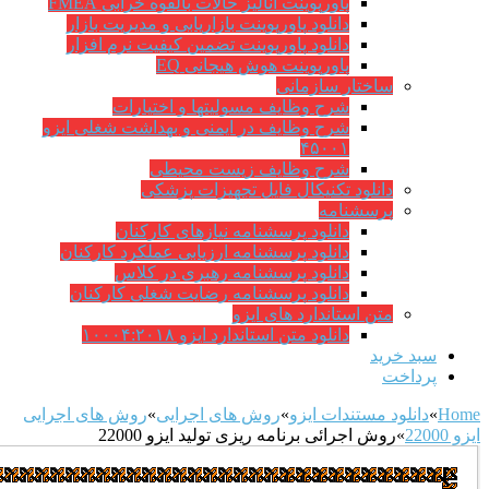
پاورپوینت آنالیز حالات بالقوه خرابی FMEA
دانلود پاورپوینت بازاریابی و مدیریت بازار
دانلود پاورپوینت تضمین کیفیت نرم افزار
پاورپوینت هوش هیجانی EQ
ساختار سازمانی
شرح وظايف مسوليتها و اختيارات
شرح وظایف در ایمنی و بهداشت شغلی ایزو
۴۵۰۰۱
شرح وظایف زیست محیطی
دانلود تکنیکال فایل تجهیزات پزشکی
پرسشنامه
دانلود پرسشنامه نیازهای کارکنان
دانلود پرسشنامه ارزیابی عملکرد کارکنان
دانلود پرسشنامه رهبری در کلاس
دانلود پرسشنامه رضایت شغلی کارکنان
متن استاندارد های ایزو
دانلود متن استاندارد ایزو ۱۰۰۰۴:۲۰۱۸
د خرید
داخت
انلود مستندات ایزو
»
روش های اجرایی
»
روش های اجرایی
»
روش اجرائی برنامه ريزی توليد ایزو 22000