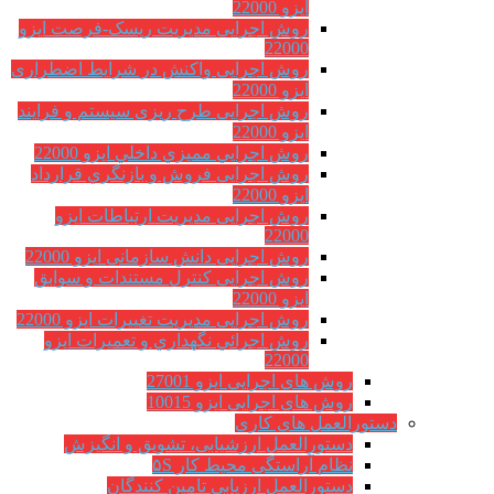
ایزو 22000
روش اجرایی مدیریت ریسک-فرصت ایزو
22000
روش اجرایی واکنش در شرایط اضطراری
ایزو 22000
روش اجرایی طرح ریزی سیستم و فرایند
ایزو 22000
روش اجرايي مميزي داخلي ایزو 22000
روش اجرایی فروش و بازنگري قرارداد
ایزو 22000
روش اجرایی مدیریت ارتباطات ایزو
22000
روش اجرایی دانش سازمانی ایزو 22000
روش اجرایی کنترل مستندات و سوابق
ایزو 22000
روش اجرایی مدیریت تغییرات ایزو 22000
روش اجرائي نگهداري و تعميرات ایزو
22000
روش های اجرایی ایزو 27001
روش های اجرایی ایزو 10015
دستورالعمل های کاری
دستورالعمل ارزشیابی، تشویق و انگیزش
نظام آراستگی محیط کار ۵S
دستورالعمل ارزیابی تامین کنندگان