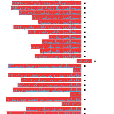
دانلود دستورالعمل هزینه های کیفیت COQ
دستورالعمل آنالیز ابزار اندازه گیری (MSA)
دستورالعمل کنترل فرآیند آماری(SPC)
دستورالعمل آدیت فرایند IATF
دستورالعمل آدیت محصول
دستورالعمل محاسبه قابلیت ماشین IATF
دستورالعمل کارایی ماشین OEE
دستورالعمل انبارش
دستورالعمل امکانسنجی
دستورالعمل شناسایی و ردیابی
دستورالعمل کالیبراسیون
دستورالعمل رضایت مشتری
نظامنامه
دانلود نظامنامه-سیستم-مدیریت-کیفیت-ISO-
9001
نظامنامه ایمنی و بهداشت شغلی ایزو ۴۵۰۰۱
نظامنامه زیست محیطی ایزو ۱۴۰۰۱
نظامنامه سیستم مدیریت یکپارچه IMS
نظامنامه رسیدگی به شکایت مشتری ایزو
۱۰۰۰۲
نظامنامه سیستم مدیریت کیفیت خودروسازی
IATF 16949
نظامنامه ایمنی غذایی ایزو ۲۲۰۰۰
ISO-13485-نظامنامه-کیفیت-تجهیزات-پزشکی