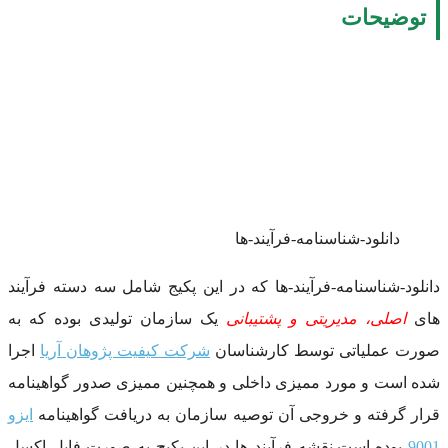
توضیحات
دانلود-شناسنامه-فرآیند-ها
دانلود-شناسنامه-فرآیند-ها که در این پکیج شامل سه دسته فرآیند
های
اصلی، مدیریتی و پشتیبانی
یک سازمان تولیدی بوده که به
صورت عملیاتی توسط کارشناسان
شرکت کیفیت پژوهان آریا
اجرا
شده است و مورد ممیزی داخلی و همچنین ممیزی صدور گواهینامه
قرار گرفته و خروجی آن توصیه سازمان به دریافت گواهینامه
ایزو
9001
بوده است.نقشه فرآیند ها در این پکیج به صورت فایل اکسل