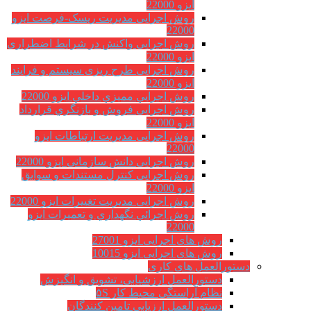
ایزو 22000
روش اجرایی مدیریت ریسک-فرصت ایزو
22000
روش اجرایی واکنش در شرایط اضطراری
ایزو 22000
روش اجرایی طرح ریزی سیستم و فرایند
ایزو 22000
روش اجرايي مميزي داخلي ایزو 22000
روش اجرایی فروش و بازنگري قرارداد
ایزو 22000
روش اجرایی مدیریت ارتباطات ایزو
22000
روش اجرایی دانش سازمانی ایزو 22000
روش اجرایی کنترل مستندات و سوابق
ایزو 22000
روش اجرایی مدیریت تغییرات ایزو 22000
روش اجرائي نگهداري و تعميرات ایزو
22000
روش های اجرایی ایزو 27001
روش های اجرایی ایزو 10015
دستورالعمل های کاری
دستورالعمل ارزشیابی، تشویق و انگیزش
نظام آراستگی محیط کار ۵S
دستورالعمل ارزیابی تامین کنندگان