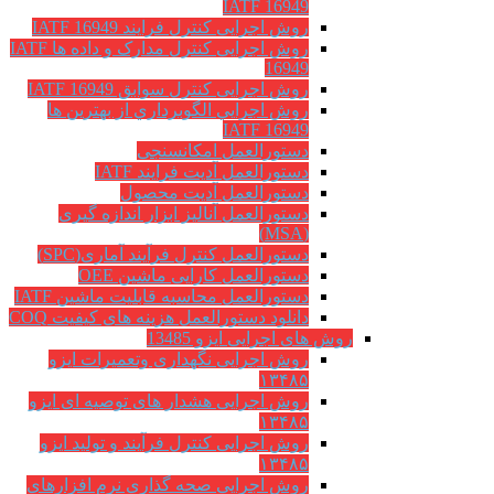
IATF 16949
روش اجرایی کنترل فرایند IATF 16949
روش اجرایی کنترل مدارک و داده ها IATF
16949
روش اجرایی کنترل سوابق IATF 16949
روش اجرايي الگوبرداري از بهترين ها
IATF 16949
دستورالعمل امکانسنجی
دستورالعمل آدیت فرایند IATF
دستورالعمل آدیت محصول
دستورالعمل آنالیز ابزار اندازه گیری
(MSA)
دستورالعمل کنترل فرآیند آماری(SPC)
دستورالعمل کارایی ماشین OEE
دستورالعمل محاسبه قابلیت ماشین IATF
دانلود دستورالعمل هزینه های کیفیت COQ
روش های اجرایی ایزو 13485
روش اجرایی نگهداری وتعمیرات ایزو
۱۳۴۸۵
روش اجرایی هشدار های توصیه ای ایزو
۱۳۴۸۵
روش اجرایی کنترل فرآیند و تولید ایزو
۱۳۴۸۵
روش اجرایی صحه گذاری نرم افزارهای