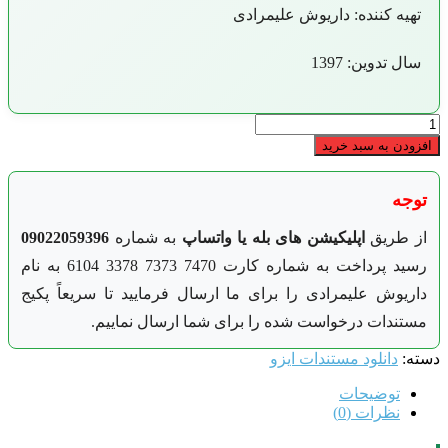
تهیه کننده: داریوش علیمرادی
سال تدوین: 1397
دانلود-
شناسنامه-
افزودن به سبد خرید
فرآیند-
ها
عدد
توجه
از طریق
اپلیکیشن های بله یا واتساپ
به شماره
09022059396
رسید پرداخت به شماره کارت 7470 7373 3378 6104 به نام
داریوش علیمرادی را برای ما ارسال فرمایید تا سریعاً پکیج
مستندات درخواست شده را برای شما ارسال نماییم.
دسته:
دانلود مستندات ایزو
توضیحات
نظرات (0)