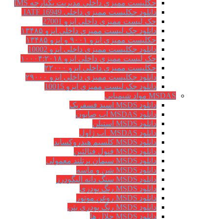
چکلیست ممیزی داخلی مدیریت یکپارچه IMS
دانلود چکلیست ممیزی داخلی IATF 16949
چک لیست ممیزی داخلی ایزو 27001
دانلود چک لیست ممیزی داخلی ایزو ۱۳۴۸۵
چکلیست ممیزی ایزو ۹۰۰۱ و ایزو ۱۳۴۸۵
دانلود چکلیست ممیزی داخلی ایزو 10002
چک لیست ممیزی داخلی ایزو ۱۰۰۰۴:۲۰۱۸
چکلیست ممیزی داخلی ایزو ۲۲۰۰۰
دانلود چکلیست ممیزی داخلی ایزو ۲۹۰۰۰
دانلود چک لیست ممیزی ایزو 10015
MSDAS مواد شیمیایی
دانلود MSDS اسید فسفریک
دانلود MSDAS آب صابون
دانلود MSDS استیلن
دانلود MSDAS آب ژاول
دانلود MSDS کلسیم هیدروکساید
دانلود MSDS فنول فتالئین
دانلود MSDS سیمان پرتلند معمولی
دانلود MSDS شن و ماسه
دانلود MSDS سنگ دانه الیگودرز
دانلود MSDS رنگ پودری
دانلود MSDS روغن موتور
دانلود MSDS رنگ پودری بتن
دانلود MSDS حلال ها