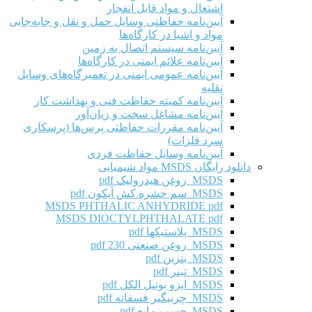
اشتعال و مواد قابل انفجار
آیین‌نامه حفاظتی وسایل حمل و نقل و جابه‌جایی
مواد و اشیا در کارگاه‌ها
آیین‌نامه سیستم اتصال به زمین
آیین‌نامه علائم ایمنی در کارگاه‌ها
آیین‌نامه عمومی ایمنی در تعمیرگاه‌های وسایل
نقلیه
آیین‌نامه کمیته حفاظت فنی و بهداشت کار
آیین‌نامه مشاغل سخت و زیان‌آور
آیین‌نامه مقررات حفاظتی پرس‌ها (پرسکاری
سرد فلزات)
آیین‌نامه وسایل حفاظت فردی
دانلود رایگان MSDS مواد شیمیایی
MSDS روغن هیدرولیک pdf
MSDS سم حشره کش آیکون pdf
MSDS PHTHALIC ANHYDRIDE pdf
MSDS DIOCTYLPHTHALATE pdf
MSDS پلاستیکها pdf
MSDS روغن صنعتی 230 pdf
MSDS بنزین pdf
MSDS تینر pdf
MSDS ایزو بوتیل الکل pdf
MSDS چربیگیر فسفاته pdf
MSDS چسب مایع pdf