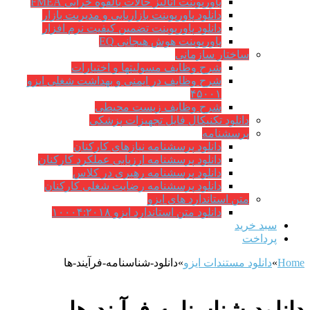
پاورپوینت آنالیز حالات بالقوه خرابی FMEA
دانلود پاورپوینت بازاریابی و مدیریت بازار
دانلود پاورپوینت تضمین کیفیت نرم افزار
پاورپوینت هوش هیجانی EQ
ساختار سازمانی
شرح وظايف مسوليتها و اختيارات
شرح وظایف در ایمنی و بهداشت شغلی ایزو
۴۵۰۰۱
شرح وظایف زیست محیطی
دانلود تکنیکال فایل تجهیزات پزشکی
پرسشنامه
دانلود پرسشنامه نیازهای کارکنان
دانلود پرسشنامه ارزیابی عملکرد کارکنان
دانلود پرسشنامه رهبری در کلاس
دانلود پرسشنامه رضایت شغلی کارکنان
متن استاندارد های ایزو
دانلود متن استاندارد ایزو ۱۰۰۰۴:۲۰۱۸
سبد خرید
پرداخت
Home
»
دانلود مستندات ایزو
»
دانلود-شناسنامه-فرآیند-ها