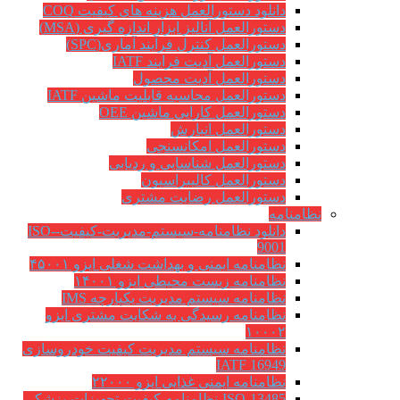
دانلود دستورالعمل هزینه های کیفیت COQ
دستورالعمل آنالیز ابزار اندازه گیری (MSA)
دستورالعمل کنترل فرآیند آماری(SPC)
دستورالعمل آدیت فرایند IATF
دستورالعمل آدیت محصول
دستورالعمل محاسبه قابلیت ماشین IATF
دستورالعمل کارایی ماشین OEE
دستورالعمل انبارش
دستورالعمل امکانسنجی
دستورالعمل شناسایی و ردیابی
دستورالعمل کالیبراسیون
دستورالعمل رضایت مشتری
نظامنامه
دانلود نظامنامه-سیستم-مدیریت-کیفیت-ISO-
9001
نظامنامه ایمنی و بهداشت شغلی ایزو ۴۵۰۰۱
نظامنامه زیست محیطی ایزو ۱۴۰۰۱
نظامنامه سیستم مدیریت یکپارچه IMS
نظامنامه رسیدگی به شکایت مشتری ایزو
۱۰۰۰۲
نظامنامه سیستم مدیریت کیفیت خودروسازی
IATF 16949
نظامنامه ایمنی غذایی ایزو ۲۲۰۰۰
ISO-13485-نظامنامه-کیفیت-تجهیزات-پزشکی