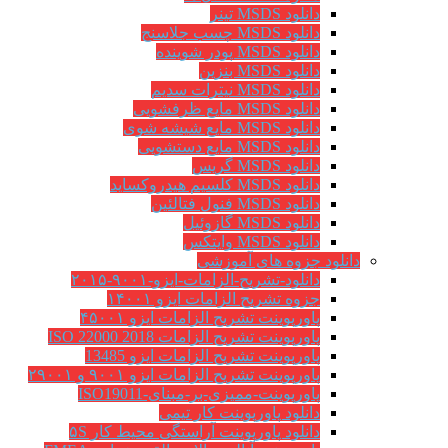
دانلود MSDS تینر
دانلود MSDS چسب جلاسنج
دانلود MSDS پودر شوینده
دانلود MSDS بنزین
دانلود MSDS نیترات سدیم
دانلود MSDS مایع ظرفشویی
دانلود MSDS مایع شیشه شوی
دانلود MSDS مایع دستشویی
دانلود MSDS گریس
دانلود MSDS کلسیم هیدروکساید
دانلود MSDS فنول فتالئین
دانلود MSDS گازوئیل
دانلود MSDS وایتکس
دانلود جزوه های آموزشی
دانلود-تشریح-الزامات-ایزو-۹۰۰۱-۲۰۱۵
جزوه تشریح الزامات ایزو ۱۴۰۰۱
پاورپوینت تشریح الزامات ایزو ۴۵۰۰۱
پاورپوینت تشریح الزامات ISO 22000 2018
پاورپوینت تشریح الزامات ایزو 13485
پاورپوینت تشریح الزامات ایزو ۹۰۰۱ و ۲۹۰۰۱
پاورپوینت-ممیزی-بر-مبنای-ISO19011
دانلود پاورپوینت کار تیمی
دانلود پاورپوینت آراستگی محیط کار ۵S