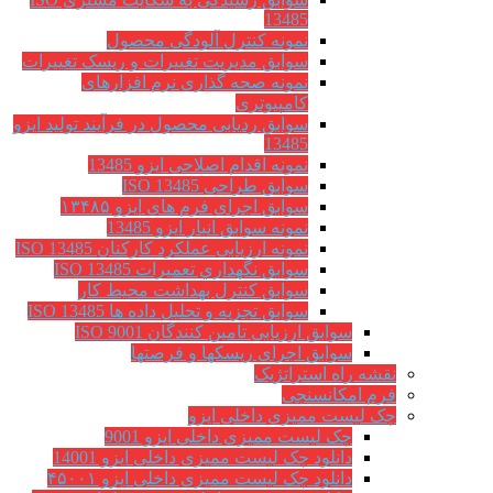
13485
نمونه کنترل آلودگی محصول
سوابق مدیریت تغییرات و ریسک تغییرات
نمونه صحه گذاری نرم افزارهای
کامپیوتری
سوابق ردیابی محصول در فرآیند تولید ایزو
13485
نمونه اقدام اصلاحی ایزو 13485
سوابق طراحی ISO 13485
سوابق اجرای فرم های ایزو ۱۳۴۸۵
نمونه سوابق انبار ایزو 13485
نمونه ارزیابی عملکرد کارکنان ISO 13485
سوابق نگهداري تعميرات ISO 13485
سوابق کنترل بهداشت محیط کار
سوابق تجزیه و تحلیل داده ها ISO 13485
سوابق ارزیابی تامین کنندگان ISO 9001
سوابق اجرای ریسکها و فرصتها
نقشه راه استراتژیک
فرم امکانسنجی
چک لیست ممیزی داخلی ایزو
چک لیست ممیزی داخلی ایزو 9001
دانلود چک لیست ممیزی داخلی ایزو 14001
دانلود چک لیست ممیزی داخلی ایزو ۴۵۰۰۱