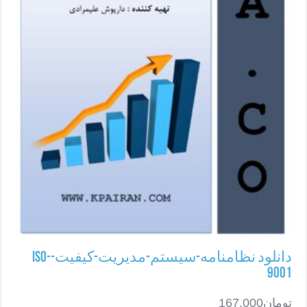
دانلود نظامنامه-سیستم-مدیریت-کیفیت-ISO-
9001
تومان
167,000