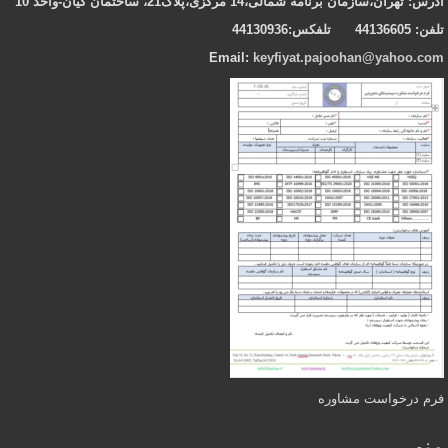
آدرس
: تهران،سازمان برنامه شمالی،14 مرکزی،پلاک21، ساختمان کیان-واحد 10
تلفن:
44136605
تلفکس:44130936
Email:
keyfiyat.pajoohan@yahoo.com
فرم درخواست مشاوره