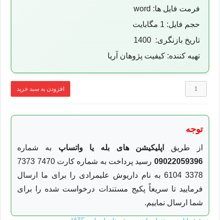
فرمت فایل ها: word
حجم فایل: 1 مگابایت
تاریخ بازنگری: 1400
تهیه کننده: کیفیت پژوهان آریا
دستورالعمل
افزودن به سبد خرید
شناسایی
و
ارزیابی
تامین
توجه
کنندگان
IATF
16949
از طریق
اپلیکیشن های بله یا واتساپ
به شماره
عدد
09022059396
رسید پرداخت به شماره کارت 7470 7373
3378 6104 به نام داریوش علیمرادی را برای ما ارسال
فرمایید تا سریعاً پکیج مستندات درخواست شده را برای
شما ارسال نماییم.