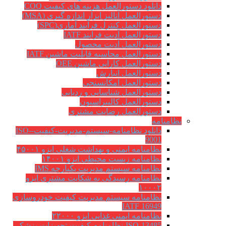
دانلود دستورالعمل هزینه های کیفیت COQ
دستورالعمل آنالیز ابزار اندازه گیری (MSA)
دستورالعمل کنترل فرآیند آماری(SPC)
دستورالعمل آدیت فرایند IATF
دستورالعمل آدیت محصول
دستورالعمل محاسبه قابلیت ماشین IATF
دستورالعمل کارایی ماشین OEE
دستورالعمل انبارش
دستورالعمل امکانسنجی
دستورالعمل شناسایی و ردیابی
دستورالعمل کالیبراسیون
دستورالعمل رضایت مشتری
نظامنامه
دانلود نظامنامه-سیستم-مدیریت-کیفیت-ISO-
9001
نظامنامه ایمنی و بهداشت شغلی ایزو ۴۵۰۰۱
نظامنامه زیست محیطی ایزو ۱۴۰۰۱
نظامنامه سیستم مدیریت یکپارچه IMS
نظامنامه رسیدگی به شکایت مشتری ایزو
۱۰۰۰۲
نظامنامه سیستم مدیریت کیفیت خودروسازی
IATF 16949
نظامنامه ایمنی غذایی ایزو ۲۲۰۰۰
ISO-13485-نظامنامه-کیفیت-تجهیزات-پزشکی