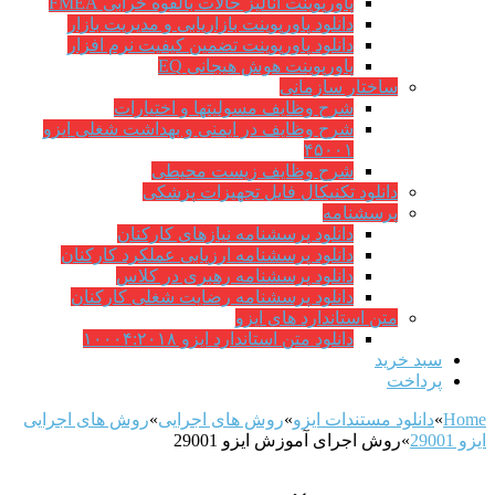
پاورپوینت آنالیز حالات بالقوه خرابی FMEA
دانلود پاورپوینت بازاریابی و مدیریت بازار
دانلود پاورپوینت تضمین کیفیت نرم افزار
پاورپوینت هوش هیجانی EQ
ساختار سازمانی
شرح وظايف مسوليتها و اختيارات
شرح وظایف در ایمنی و بهداشت شغلی ایزو
۴۵۰۰۱
شرح وظایف زیست محیطی
دانلود تکنیکال فایل تجهیزات پزشکی
پرسشنامه
دانلود پرسشنامه نیازهای کارکنان
دانلود پرسشنامه ارزیابی عملکرد کارکنان
دانلود پرسشنامه رهبری در کلاس
دانلود پرسشنامه رضایت شغلی کارکنان
متن استاندارد های ایزو
دانلود متن استاندارد ایزو ۱۰۰۰۴:۲۰۱۸
سبد خرید
پرداخت
Home
»
دانلود مستندات ایزو
»
روش های اجرایی
»
روش های اجرایی
ایزو 29001
»
روش اجرای آموزش ایزو 29001