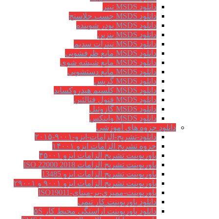
دانلود MSDS تینر
دانلود MSDS چسب جلاسنج
دانلود MSDS پودر شوینده
دانلود MSDS بنزین
دانلود MSDS نیترات سدیم
دانلود MSDS مایع ظرفشویی
دانلود MSDS مایع شیشه شوی
دانلود MSDS مایع دستشویی
دانلود MSDS گریس
دانلود MSDS کلسیم هیدروکساید
دانلود MSDS فنول فتالئین
دانلود MSDS گازوئیل
دانلود MSDS وایتکس
دانلود جزوه های آموزشی
دانلود-تشریح-الزامات-ایزو-۹۰۰۱-۲۰۱۵
جزوه تشریح الزامات ایزو ۱۴۰۰۱
پاورپوینت تشریح الزامات ایزو ۴۵۰۰۱
پاورپوینت تشریح الزامات ISO 22000 2018
پاورپوینت تشریح الزامات ایزو 13485
پاورپوینت تشریح الزامات ایزو ۹۰۰۱ و ۲۹۰۰۱
پاورپوینت-ممیزی-بر-مبنای-ISO19011
دانلود پاورپوینت کار تیمی
دانلود پاورپوینت آراستگی محیط کار ۵S