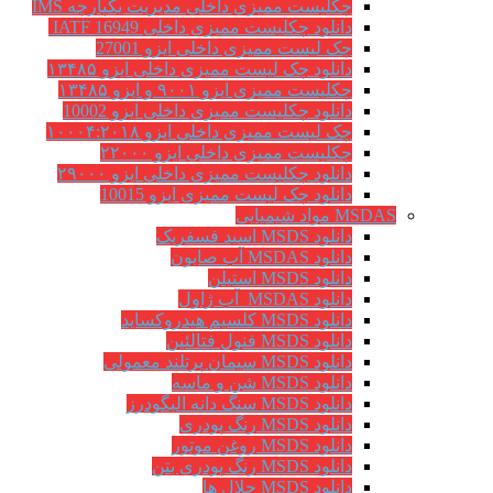
چکلیست ممیزی داخلی مدیریت یکپارچه IMS
دانلود چکلیست ممیزی داخلی IATF 16949
چک لیست ممیزی داخلی ایزو 27001
دانلود چک لیست ممیزی داخلی ایزو ۱۳۴۸۵
چکلیست ممیزی ایزو ۹۰۰۱ و ایزو ۱۳۴۸۵
دانلود چکلیست ممیزی داخلی ایزو 10002
چک لیست ممیزی داخلی ایزو ۱۰۰۰۴:۲۰۱۸
چکلیست ممیزی داخلی ایزو ۲۲۰۰۰
دانلود چکلیست ممیزی داخلی ایزو ۲۹۰۰۰
دانلود چک لیست ممیزی ایزو 10015
MSDAS مواد شیمیایی
دانلود MSDS اسید فسفریک
دانلود MSDAS آب صابون
دانلود MSDS استیلن
دانلود MSDAS آب ژاول
دانلود MSDS کلسیم هیدروکساید
دانلود MSDS فنول فتالئین
دانلود MSDS سیمان پرتلند معمولی
دانلود MSDS شن و ماسه
دانلود MSDS سنگ دانه الیگودرز
دانلود MSDS رنگ پودری
دانلود MSDS روغن موتور
دانلود MSDS رنگ پودری بتن
دانلود MSDS حلال ها