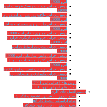
ایزو 22000
روش اجرایی مدیریت ریسک-فرصت ایزو
22000
روش اجرایی واکنش در شرایط اضطراری
ایزو 22000
روش اجرایی طرح ریزی سیستم و فرایند
ایزو 22000
روش اجرايي مميزي داخلي ایزو 22000
روش اجرایی فروش و بازنگري قرارداد
ایزو 22000
روش اجرایی مدیریت ارتباطات ایزو
22000
روش اجرایی دانش سازمانی ایزو 22000
روش اجرایی کنترل مستندات و سوابق
ایزو 22000
روش اجرایی مدیریت تغییرات ایزو 22000
روش اجرائي نگهداري و تعميرات ایزو
22000
روش های اجرایی ایزو 27001
روش های اجرایی ایزو 10015
دستورالعمل های کاری
دستورالعمل ارزشیابی، تشویق و انگیزش
نظام آراستگی محیط کار ۵S
دستورالعمل ارزیابی تامین کنندگان