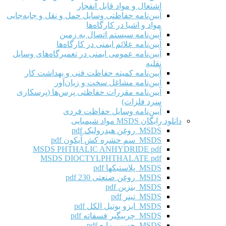
اشتعال و مواد قابل انفجار
آیین‌نامه حفاظتی وسایل حمل و نقل و جابه‌جایی
مواد و اشیا در کارگاه‌ها
آیین‌نامه سیستم اتصال به زمین
آیین‌نامه علائم ایمنی در کارگاه‌ها
آیین‌نامه عمومی ایمنی در تعمیرگاه‌های وسایل
نقلیه
آیین‌نامه کمیته حفاظت فنی و بهداشت کار
آیین‌نامه مشاغل سخت و زیان‌آور
آیین‌نامه مقررات حفاظتی پرس‌ها (پرسکاری
سرد فلزات)
آیین‌نامه وسایل حفاظت فردی
دانلود رایگان MSDS مواد شیمیایی
MSDS روغن هیدرولیک pdf
MSDS سم حشره کش آیکون pdf
MSDS PHTHALIC ANHYDRIDE pdf
MSDS DIOCTYLPHTHALATE pdf
MSDS پلاستیکها pdf
MSDS روغن صنعتی 230 pdf
MSDS بنزین pdf
MSDS تینر pdf
MSDS ایزو بوتیل الکل pdf
MSDS چربیگیر فسفاته pdf
MSDS چسب مایع pdf