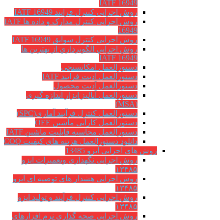
IATF 16949
روش اجرایی کنترل فرایند IATF 16949
روش اجرایی کنترل مدارک و داده ها IATF
16949
روش اجرایی کنترل سوابق IATF 16949
روش اجرايي الگوبرداري از بهترين ها
IATF 16949
دستورالعمل امکانسنجی
دستورالعمل آدیت فرایند IATF
دستورالعمل آدیت محصول
دستورالعمل آنالیز ابزار اندازه گیری
(MSA)
دستورالعمل کنترل فرآیند آماری(SPC)
دستورالعمل کارایی ماشین OEE
دستورالعمل محاسبه قابلیت ماشین IATF
دانلود دستورالعمل هزینه های کیفیت COQ
روش های اجرایی ایزو 13485
روش اجرایی نگهداری وتعمیرات ایزو
۱۳۴۸۵
روش اجرایی هشدار های توصیه ای ایزو
۱۳۴۸۵
روش اجرایی کنترل فرآیند و تولید ایزو
۱۳۴۸۵
روش اجرایی صحه گذاری نرم افزارهای