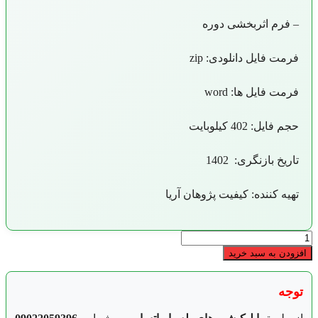
– فرم اثربخشی دوره
فرمت فایل دانلودی: zip
فرمت فایل ها: word
حجم فایل: 402 کیلوبایت
تاریخ بازنگری: 1402
تهیه کننده: کیفیت پژوهان آریا
روش
اجرای
افزودن به سبد خرید
آموزش
ایزو
29001
توجه
عدد