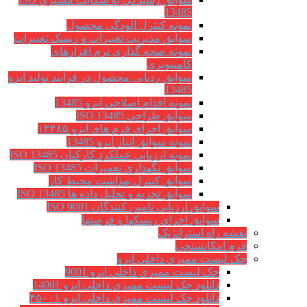
13485
نمونه کنترل آلودگی محصول
سوابق مدیریت تغییرات و ریسک تغییرات
نمونه صحه گذاری نرم افزارهای
کامپیوتری
سوابق ردیابی محصول در فرآیند تولید ایزو
13485
نمونه اقدام اصلاحی ایزو 13485
سوابق طراحی ISO 13485
سوابق اجرای فرم های ایزو ۱۳۴۸۵
نمونه سوابق انبار ایزو 13485
نمونه ارزیابی عملکرد کارکنان ISO 13485
سوابق نگهداري تعميرات ISO 13485
سوابق کنترل بهداشت محیط کار
سوابق تجزیه و تحلیل داده ها ISO 13485
سوابق ارزیابی تامین کنندگان ISO 9001
سوابق اجرای ریسکها و فرصتها
نقشه راه استراتژیک
فرم امکانسنجی
چک لیست ممیزی داخلی ایزو
چک لیست ممیزی داخلی ایزو 9001
دانلود چک لیست ممیزی داخلی ایزو 14001
دانلود چک لیست ممیزی داخلی ایزو ۴۵۰۰۱