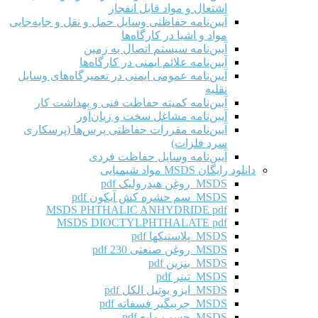
اشتعال و مواد قابل انفجار
آیین‌نامه حفاظتی وسایل حمل و نقل و جابه‌جایی
مواد و اشیا در کارگاه‌ها
آیین‌نامه سیستم اتصال به زمین
آیین‌نامه علائم ایمنی در کارگاه‌ها
آیین‌نامه عمومی ایمنی در تعمیرگاه‌های وسایل
نقلیه
آیین‌نامه کمیته حفاظت فنی و بهداشت کار
آیین‌نامه مشاغل سخت و زیان‌آور
آیین‌نامه مقررات حفاظتی پرس‌ها (پرسکاری
سرد فلزات)
آیین‌نامه وسایل حفاظت فردی
دانلود رایگان MSDS مواد شیمیایی
MSDS روغن هیدرولیک pdf
MSDS سم حشره کش آیکون pdf
MSDS PHTHALIC ANHYDRIDE pdf
MSDS DIOCTYLPHTHALATE pdf
MSDS پلاستیکها pdf
MSDS روغن صنعتی 230 pdf
MSDS بنزین pdf
MSDS تینر pdf
MSDS ایزو بوتیل الکل pdf
MSDS چربیگیر فسفاته pdf
MSDS چسب مایع pdf