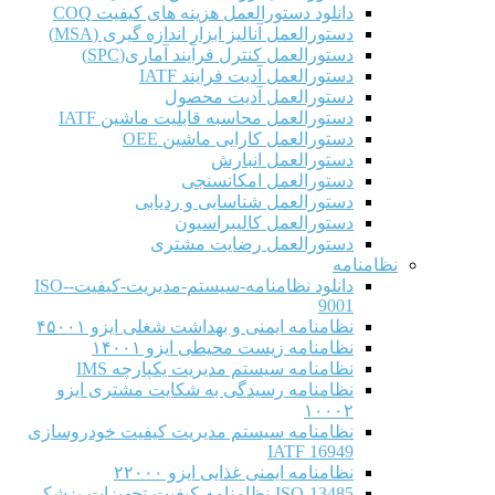
دانلود دستورالعمل هزینه های کیفیت COQ
دستورالعمل آنالیز ابزار اندازه گیری (MSA)
دستورالعمل کنترل فرآیند آماری(SPC)
دستورالعمل آدیت فرایند IATF
دستورالعمل آدیت محصول
دستورالعمل محاسبه قابلیت ماشین IATF
دستورالعمل کارایی ماشین OEE
دستورالعمل انبارش
دستورالعمل امکانسنجی
دستورالعمل شناسایی و ردیابی
دستورالعمل کالیبراسیون
دستورالعمل رضایت مشتری
نظامنامه
دانلود نظامنامه-سیستم-مدیریت-کیفیت-ISO-
9001
نظامنامه ایمنی و بهداشت شغلی ایزو ۴۵۰۰۱
نظامنامه زیست محیطی ایزو ۱۴۰۰۱
نظامنامه سیستم مدیریت یکپارچه IMS
نظامنامه رسیدگی به شکایت مشتری ایزو
۱۰۰۰۲
نظامنامه سیستم مدیریت کیفیت خودروسازی
IATF 16949
نظامنامه ایمنی غذایی ایزو ۲۲۰۰۰
ISO-13485-نظامنامه-کیفیت-تجهیزات-پزشکی