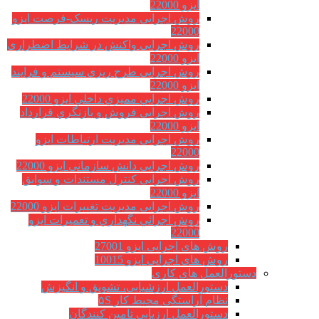
ایزو 22000
روش اجرایی مدیریت ریسک-فرصت ایزو
22000
روش اجرایی واکنش در شرایط اضطراری
ایزو 22000
روش اجرایی طرح ریزی سیستم و فرایند
ایزو 22000
روش اجرايي مميزي داخلي ایزو 22000
روش اجرایی فروش و بازنگري قرارداد
ایزو 22000
روش اجرایی مدیریت ارتباطات ایزو
22000
روش اجرایی دانش سازمانی ایزو 22000
روش اجرایی کنترل مستندات و سوابق
ایزو 22000
روش اجرایی مدیریت تغییرات ایزو 22000
روش اجرائي نگهداري و تعميرات ایزو
22000
روش های اجرایی ایزو 27001
روش های اجرایی ایزو 10015
دستورالعمل های کاری
دستورالعمل ارزشیابی، تشویق و انگیزش
نظام آراستگی محیط کار ۵S
دستورالعمل ارزیابی تامین کنندگان