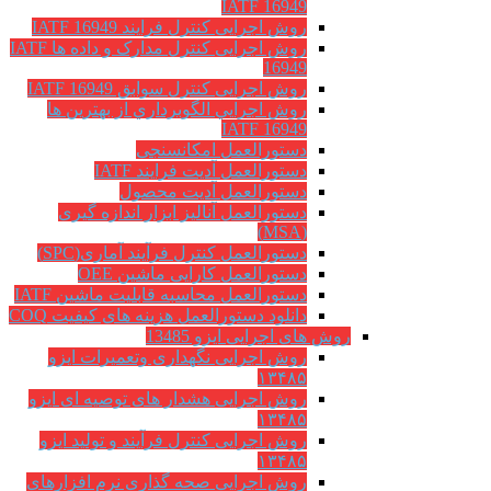
IATF 16949
روش اجرایی کنترل فرایند IATF 16949
روش اجرایی کنترل مدارک و داده ها IATF
16949
روش اجرایی کنترل سوابق IATF 16949
روش اجرايي الگوبرداري از بهترين ها
IATF 16949
دستورالعمل امکانسنجی
دستورالعمل آدیت فرایند IATF
دستورالعمل آدیت محصول
دستورالعمل آنالیز ابزار اندازه گیری
(MSA)
دستورالعمل کنترل فرآیند آماری(SPC)
دستورالعمل کارایی ماشین OEE
دستورالعمل محاسبه قابلیت ماشین IATF
دانلود دستورالعمل هزینه های کیفیت COQ
روش های اجرایی ایزو 13485
روش اجرایی نگهداری وتعمیرات ایزو
۱۳۴۸۵
روش اجرایی هشدار های توصیه ای ایزو
۱۳۴۸۵
روش اجرایی کنترل فرآیند و تولید ایزو
۱۳۴۸۵
روش اجرایی صحه گذاری نرم افزارهای