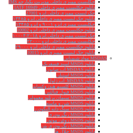
چکلیست ممیزی داخلی مدیریت یکپارچه IMS
دانلود چکلیست ممیزی داخلی IATF 16949
چک لیست ممیزی داخلی ایزو 27001
دانلود چک لیست ممیزی داخلی ایزو ۱۳۴۸۵
چکلیست ممیزی ایزو ۹۰۰۱ و ایزو ۱۳۴۸۵
دانلود چکلیست ممیزی داخلی ایزو 10002
چک لیست ممیزی داخلی ایزو ۱۰۰۰۴:۲۰۱۸
چکلیست ممیزی داخلی ایزو ۲۲۰۰۰
دانلود چکلیست ممیزی داخلی ایزو ۲۹۰۰۰
دانلود چک لیست ممیزی ایزو 10015
MSDAS مواد شیمیایی
دانلود MSDS اسید فسفریک
دانلود MSDAS آب صابون
دانلود MSDS استیلن
دانلود MSDAS آب ژاول
دانلود MSDS کلسیم هیدروکساید
دانلود MSDS فنول فتالئین
دانلود MSDS سیمان پرتلند معمولی
دانلود MSDS شن و ماسه
دانلود MSDS سنگ دانه الیگودرز
دانلود MSDS رنگ پودری
دانلود MSDS روغن موتور
دانلود MSDS رنگ پودری بتن
دانلود MSDS حلال ها