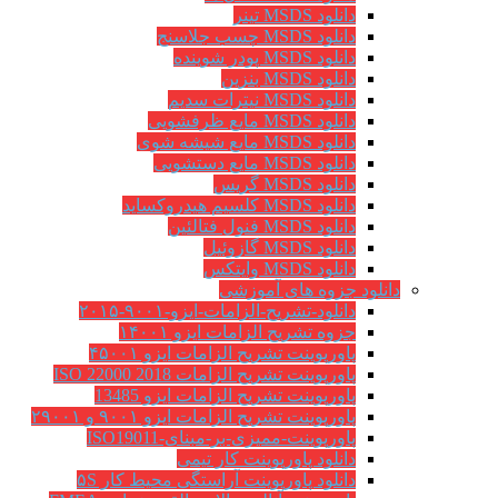
دانلود MSDS تینر
دانلود MSDS چسب جلاسنج
دانلود MSDS پودر شوینده
دانلود MSDS بنزین
دانلود MSDS نیترات سدیم
دانلود MSDS مایع ظرفشویی
دانلود MSDS مایع شیشه شوی
دانلود MSDS مایع دستشویی
دانلود MSDS گریس
دانلود MSDS کلسیم هیدروکساید
دانلود MSDS فنول فتالئین
دانلود MSDS گازوئیل
دانلود MSDS وایتکس
دانلود جزوه های آموزشی
دانلود-تشریح-الزامات-ایزو-۹۰۰۱-۲۰۱۵
جزوه تشریح الزامات ایزو ۱۴۰۰۱
پاورپوینت تشریح الزامات ایزو ۴۵۰۰۱
پاورپوینت تشریح الزامات ISO 22000 2018
پاورپوینت تشریح الزامات ایزو 13485
پاورپوینت تشریح الزامات ایزو ۹۰۰۱ و ۲۹۰۰۱
پاورپوینت-ممیزی-بر-مبنای-ISO19011
دانلود پاورپوینت کار تیمی
دانلود پاورپوینت آراستگی محیط کار ۵S