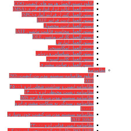
دانلود دستورالعمل هزینه های کیفیت COQ
دستورالعمل آنالیز ابزار اندازه گیری (MSA)
دستورالعمل کنترل فرآیند آماری(SPC)
دستورالعمل آدیت فرایند IATF
دستورالعمل آدیت محصول
دستورالعمل محاسبه قابلیت ماشین IATF
دستورالعمل کارایی ماشین OEE
دستورالعمل انبارش
دستورالعمل امکانسنجی
دستورالعمل شناسایی و ردیابی
دستورالعمل کالیبراسیون
دستورالعمل رضایت مشتری
نظامنامه
دانلود نظامنامه-سیستم-مدیریت-کیفیت-ISO-
9001
نظامنامه ایمنی و بهداشت شغلی ایزو ۴۵۰۰۱
نظامنامه زیست محیطی ایزو ۱۴۰۰۱
نظامنامه سیستم مدیریت یکپارچه IMS
نظامنامه رسیدگی به شکایت مشتری ایزو
۱۰۰۰۲
نظامنامه سیستم مدیریت کیفیت خودروسازی
IATF 16949
نظامنامه ایمنی غذایی ایزو ۲۲۰۰۰
ISO-13485-نظامنامه-کیفیت-تجهیزات-پزشکی