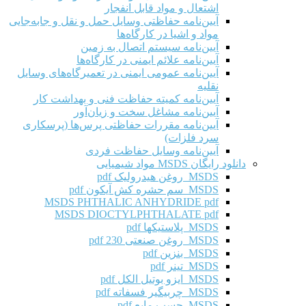
اشتعال و مواد قابل انفجار
آیین‌نامه حفاظتی وسایل حمل و نقل و جابه‌جایی
مواد و اشیا در کارگاه‌ها
آیین‌نامه سیستم اتصال به زمین
آیین‌نامه علائم ایمنی در کارگاه‌ها
آیین‌نامه عمومی ایمنی در تعمیرگاه‌های وسایل
نقلیه
آیین‌نامه کمیته حفاظت فنی و بهداشت کار
آیین‌نامه مشاغل سخت و زیان‌آور
آیین‌نامه مقررات حفاظتی پرس‌ها (پرسکاری
سرد فلزات)
آیین‌نامه وسایل حفاظت فردی
دانلود رایگان MSDS مواد شیمیایی
MSDS روغن هیدرولیک pdf
MSDS سم حشره کش آیکون pdf
MSDS PHTHALIC ANHYDRIDE pdf
MSDS DIOCTYLPHTHALATE pdf
MSDS پلاستیکها pdf
MSDS روغن صنعتی 230 pdf
MSDS بنزین pdf
MSDS تینر pdf
MSDS ایزو بوتیل الکل pdf
MSDS چربیگیر فسفاته pdf
MSDS چسب مایع pdf