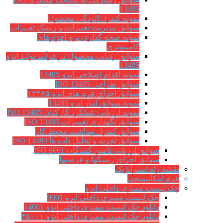
13485
نمونه کنترل آلودگی محصول
سوابق مدیریت تغییرات و ریسک تغییرات
نمونه صحه گذاری نرم افزارهای
کامپیوتری
سوابق ردیابی محصول در فرآیند تولید ایزو
13485
نمونه اقدام اصلاحی ایزو 13485
سوابق طراحی ISO 13485
سوابق اجرای فرم های ایزو ۱۳۴۸۵
نمونه سوابق انبار ایزو 13485
نمونه ارزیابی عملکرد کارکنان ISO 13485
سوابق نگهداري تعميرات ISO 13485
سوابق کنترل بهداشت محیط کار
سوابق تجزیه و تحلیل داده ها ISO 13485
سوابق ارزیابی تامین کنندگان ISO 9001
سوابق اجرای ریسکها و فرصتها
نقشه راه استراتژیک
فرم امکانسنجی
چک لیست ممیزی داخلی ایزو
چک لیست ممیزی داخلی ایزو 9001
دانلود چک لیست ممیزی داخلی ایزو 14001
دانلود چک لیست ممیزی داخلی ایزو ۴۵۰۰۱