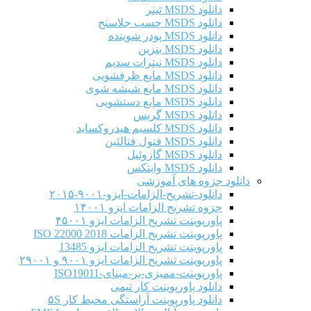
دانلود MSDS تینر
دانلود MSDS چسب جلاسنج
دانلود MSDS پودر شوینده
دانلود MSDS بنزین
دانلود MSDS نیترات سدیم
دانلود MSDS مایع ظرفشویی
دانلود MSDS مایع شیشه شوی
دانلود MSDS مایع دستشویی
دانلود MSDS گریس
دانلود MSDS کلسیم هیدروکساید
دانلود MSDS فنول فتالئین
دانلود MSDS گازوئیل
دانلود MSDS وایتکس
دانلود جزوه های آموزشی
دانلود-تشریح-الزامات-ایزو-۹۰۰۱-۲۰۱۵
جزوه تشریح الزامات ایزو ۱۴۰۰۱
پاورپوینت تشریح الزامات ایزو ۴۵۰۰۱
پاورپوینت تشریح الزامات ISO 22000 2018
پاورپوینت تشریح الزامات ایزو 13485
پاورپوینت تشریح الزامات ایزو ۹۰۰۱ و ۲۹۰۰۱
پاورپوینت-ممیزی-بر-مبنای-ISO19011
دانلود پاورپوینت کار تیمی
دانلود پاورپوینت آراستگی محیط کار ۵S