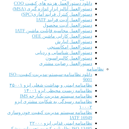
دانلود دستورالعمل هزینه های کیفیت COQ
دستورالعمل آنالیز ابزار اندازه گیری (MSA)
دستورالعمل کنترل فرآیند آماری(SPC)
دستورالعمل آدیت فرایند IATF
دستورالعمل آدیت محصول
دستورالعمل محاسبه قابلیت ماشین IATF
دستورالعمل کارایی ماشین OEE
دستورالعمل انبارش
دستورالعمل امکانسنجی
دستورالعمل شناسایی و ردیابی
دستورالعمل کالیبراسیون
دستورالعمل رضایت مشتری
نظامنامه
دانلود نظامنامه-سیستم-مدیریت-کیفیت-ISO-
9001
نظامنامه ایمنی و بهداشت شغلی ایزو ۴۵۰۰۱
نظامنامه زیست محیطی ایزو ۱۴۰۰۱
نظامنامه سیستم مدیریت یکپارچه IMS
نظامنامه رسیدگی به شکایت مشتری ایزو
۱۰۰۰۲
نظامنامه سیستم مدیریت کیفیت خودروسازی
IATF 16949
نظامنامه ایمنی غذایی ایزو ۲۲۰۰۰
ISO-13485-نظامنامه-کیفیت-تجهیزات-پزشکی