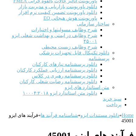
پاورپوینت آنالیز حالات بالقوه خرابی FMEA
دانلود پاورپوینت بازاریابی و مدیریت بازار
دانلود پاورپوینت تضمین کیفیت نرم افزار
پاورپوینت هوش هیجانی EQ
ساختار سازمانی
شرح وظايف مسوليتها و اختيارات
شرح وظایف در ایمنی و بهداشت شغلی ایزو
۴۵۰۰۱
شرح وظایف زیست محیطی
دانلود تکنیکال فایل تجهیزات پزشکی
پرسشنامه
دانلود پرسشنامه نیازهای کارکنان
دانلود پرسشنامه ارزیابی عملکرد کارکنان
دانلود پرسشنامه رهبری در کلاس
دانلود پرسشنامه رضایت شغلی کارکنان
متن استاندارد های ایزو
دانلود متن استاندارد ایزو ۱۰۰۰۴:۲۰۱۸
سبد خرید
پرداخت
Home
»
دانلود مستندات ایزو
»
شناسنامه فرآیند ها
»
فرآیند های ایزو
45001
فرآیند های ایزو 45001