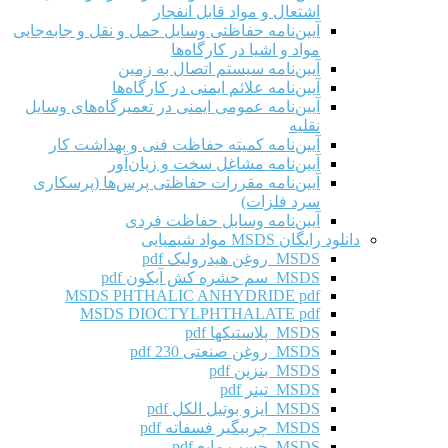
اشتعال و مواد قابل انفجار
آیین‌نامه حفاظتی وسایل حمل و نقل و جابه‌جایی
مواد و اشیا در کارگاه‌ها
آیین‌نامه سیستم اتصال به زمین
آیین‌نامه علائم ایمنی در کارگاه‌ها
آیین‌نامه عمومی ایمنی در تعمیرگاه‌های وسایل
نقلیه
آیین‌نامه کمیته حفاظت فنی و بهداشت کار
آیین‌نامه مشاغل سخت و زیان‌آور
آیین‌نامه مقررات حفاظتی پرس‌ها (پرسکاری
سرد فلزات)
آیین‌نامه وسایل حفاظت فردی
دانلود رایگان MSDS مواد شیمیایی
MSDS روغن هیدرولیک pdf
MSDS سم حشره کش آیکون pdf
MSDS PHTHALIC ANHYDRIDE pdf
MSDS DIOCTYLPHTHALATE pdf
MSDS پلاستیکها pdf
MSDS روغن صنعتی 230 pdf
MSDS بنزین pdf
MSDS تینر pdf
MSDS ایزو بوتیل الکل pdf
MSDS چربیگیر فسفاته pdf
MSDS چسب مایع pdf