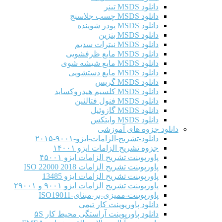
دانلود MSDS تینر
دانلود MSDS چسب جلاسنج
دانلود MSDS پودر شوینده
دانلود MSDS بنزین
دانلود MSDS نیترات سدیم
دانلود MSDS مایع ظرفشویی
دانلود MSDS مایع شیشه شوی
دانلود MSDS مایع دستشویی
دانلود MSDS گریس
دانلود MSDS کلسیم هیدروکساید
دانلود MSDS فنول فتالئین
دانلود MSDS گازوئیل
دانلود MSDS وایتکس
دانلود جزوه های آموزشی
دانلود-تشریح-الزامات-ایزو-۹۰۰۱-۲۰۱۵
جزوه تشریح الزامات ایزو ۱۴۰۰۱
پاورپوینت تشریح الزامات ایزو ۴۵۰۰۱
پاورپوینت تشریح الزامات ISO 22000 2018
پاورپوینت تشریح الزامات ایزو 13485
پاورپوینت تشریح الزامات ایزو ۹۰۰۱ و ۲۹۰۰۱
پاورپوینت-ممیزی-بر-مبنای-ISO19011
دانلود پاورپوینت کار تیمی
دانلود پاورپوینت آراستگی محیط کار ۵S