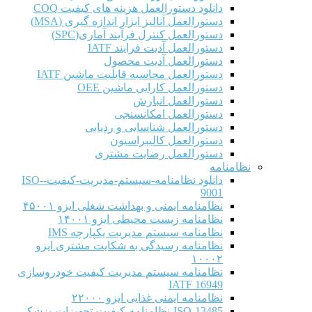
دانلود دستورالعمل هزینه های کیفیت COQ
دستورالعمل آنالیز ابزار اندازه گیری (MSA)
دستورالعمل کنترل فرآیند آماری(SPC)
دستورالعمل آدیت فرایند IATF
دستورالعمل آدیت محصول
دستورالعمل محاسبه قابلیت ماشین IATF
دستورالعمل کارایی ماشین OEE
دستورالعمل انبارش
دستورالعمل امکانسنجی
دستورالعمل شناسایی و ردیابی
دستورالعمل کالیبراسیون
دستورالعمل رضایت مشتری
نظامنامه
دانلود نظامنامه-سیستم-مدیریت-کیفیت-ISO-
9001
نظامنامه ایمنی و بهداشت شغلی ایزو ۴۵۰۰۱
نظامنامه زیست محیطی ایزو ۱۴۰۰۱
نظامنامه سیستم مدیریت یکپارچه IMS
نظامنامه رسیدگی به شکایت مشتری ایزو
۱۰۰۰۲
نظامنامه سیستم مدیریت کیفیت خودروسازی
IATF 16949
نظامنامه ایمنی غذایی ایزو ۲۲۰۰۰
ISO-13485-نظامنامه-کیفیت-تجهیزات-پزشکی