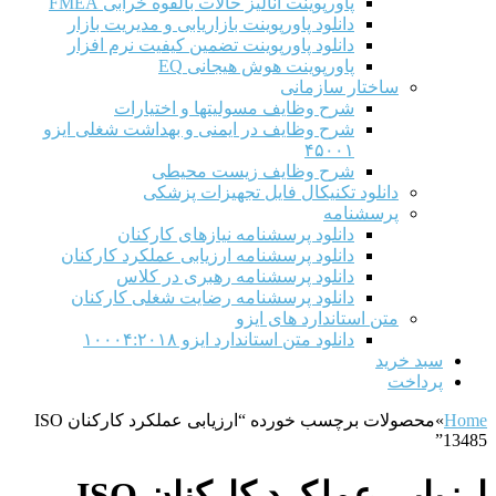
پاورپوینت آنالیز حالات بالقوه خرابی FMEA
دانلود پاورپوینت بازاریابی و مدیریت بازار
دانلود پاورپوینت تضمین کیفیت نرم افزار
پاورپوینت هوش هیجانی EQ
ساختار سازمانی
شرح وظايف مسوليتها و اختيارات
شرح وظایف در ایمنی و بهداشت شغلی ایزو
۴۵۰۰۱
شرح وظایف زیست محیطی
دانلود تکنیکال فایل تجهیزات پزشکی
پرسشنامه
دانلود پرسشنامه نیازهای کارکنان
دانلود پرسشنامه ارزیابی عملکرد کارکنان
دانلود پرسشنامه رهبری در کلاس
دانلود پرسشنامه رضایت شغلی کارکنان
متن استاندارد های ایزو
دانلود متن استاندارد ایزو ۱۰۰۰۴:۲۰۱۸
سبد خرید
پرداخت
Home
»
محصولات برچسب خورده “ارزیابی عملکرد کارکنان ISO
13485”
ارزیابی عملکرد کارکنان ISO