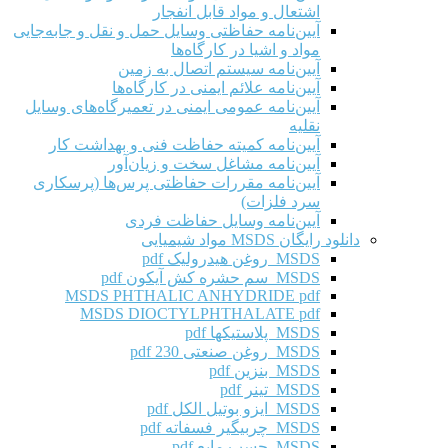
اشتعال و مواد قابل انفجار
آیین‌نامه حفاظتی وسایل حمل و نقل و جابه‌جایی
مواد و اشیا در کارگاه‌ها
آیین‌نامه سیستم اتصال به زمین
آیین‌نامه علائم ایمنی در کارگاه‌ها
آیین‌نامه عمومی ایمنی در تعمیرگاه‌های وسایل
نقلیه
آیین‌نامه کمیته حفاظت فنی و بهداشت کار
آیین‌نامه مشاغل سخت و زیان‌آور
آیین‌نامه مقررات حفاظتی پرس‌ها (پرسکاری
سرد فلزات)
آیین‌نامه وسایل حفاظت فردی
دانلود رایگان MSDS مواد شیمیایی
MSDS روغن هیدرولیک pdf
MSDS سم حشره کش آیکون pdf
MSDS PHTHALIC ANHYDRIDE pdf
MSDS DIOCTYLPHTHALATE pdf
MSDS پلاستیکها pdf
MSDS روغن صنعتی 230 pdf
MSDS بنزین pdf
MSDS تینر pdf
MSDS ایزو بوتیل الکل pdf
MSDS چربیگیر فسفاته pdf
MSDS چسب مایع pdf