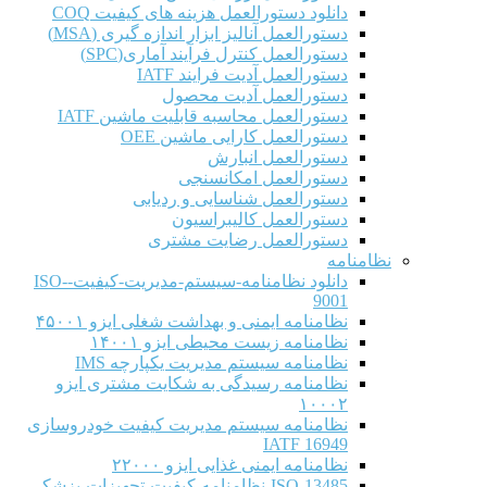
دانلود دستورالعمل هزینه های کیفیت COQ
دستورالعمل آنالیز ابزار اندازه گیری (MSA)
دستورالعمل کنترل فرآیند آماری(SPC)
دستورالعمل آدیت فرایند IATF
دستورالعمل آدیت محصول
دستورالعمل محاسبه قابلیت ماشین IATF
دستورالعمل کارایی ماشین OEE
دستورالعمل انبارش
دستورالعمل امکانسنجی
دستورالعمل شناسایی و ردیابی
دستورالعمل کالیبراسیون
دستورالعمل رضایت مشتری
نظامنامه
دانلود نظامنامه-سیستم-مدیریت-کیفیت-ISO-
9001
نظامنامه ایمنی و بهداشت شغلی ایزو ۴۵۰۰۱
نظامنامه زیست محیطی ایزو ۱۴۰۰۱
نظامنامه سیستم مدیریت یکپارچه IMS
نظامنامه رسیدگی به شکایت مشتری ایزو
۱۰۰۰۲
نظامنامه سیستم مدیریت کیفیت خودروسازی
IATF 16949
نظامنامه ایمنی غذایی ایزو ۲۲۰۰۰
ISO-13485-نظامنامه-کیفیت-تجهیزات-پزشکی