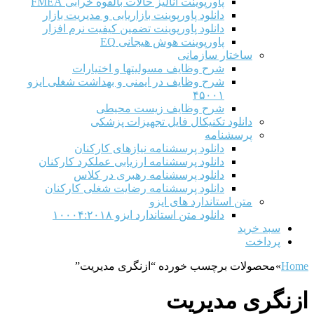
پاورپوینت آنالیز حالات بالقوه خرابی FMEA
دانلود پاورپوینت بازاریابی و مدیریت بازار
دانلود پاورپوینت تضمین کیفیت نرم افزار
پاورپوینت هوش هیجانی EQ
ساختار سازمانی
شرح وظايف مسوليتها و اختيارات
شرح وظایف در ایمنی و بهداشت شغلی ایزو
۴۵۰۰۱
شرح وظایف زیست محیطی
دانلود تکنیکال فایل تجهیزات پزشکی
پرسشنامه
دانلود پرسشنامه نیازهای کارکنان
دانلود پرسشنامه ارزیابی عملکرد کارکنان
دانلود پرسشنامه رهبری در کلاس
دانلود پرسشنامه رضایت شغلی کارکنان
متن استاندارد های ایزو
دانلود متن استاندارد ایزو ۱۰۰۰۴:۲۰۱۸
سبد خرید
پرداخت
Home
»
محصولات برچسب خورده “ازنگری مدیریت”
ازنگری مدیریت