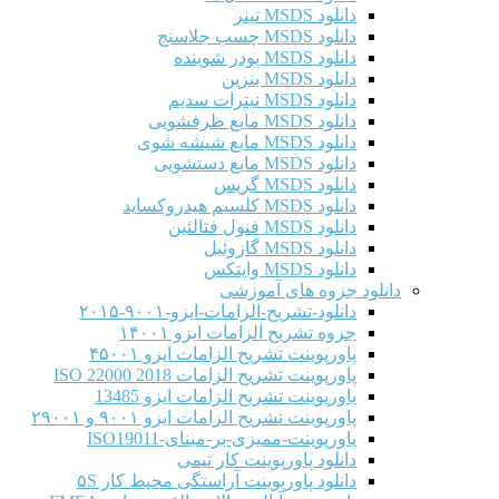
دانلود MSDS تینر
دانلود MSDS چسب جلاسنج
دانلود MSDS پودر شوینده
دانلود MSDS بنزین
دانلود MSDS نیترات سدیم
دانلود MSDS مایع ظرفشویی
دانلود MSDS مایع شیشه شوی
دانلود MSDS مایع دستشویی
دانلود MSDS گریس
دانلود MSDS کلسیم هیدروکساید
دانلود MSDS فنول فتالئین
دانلود MSDS گازوئیل
دانلود MSDS وایتکس
دانلود جزوه های آموزشی
دانلود-تشریح-الزامات-ایزو-۹۰۰۱-۲۰۱۵
جزوه تشریح الزامات ایزو ۱۴۰۰۱
پاورپوینت تشریح الزامات ایزو ۴۵۰۰۱
پاورپوینت تشریح الزامات ISO 22000 2018
پاورپوینت تشریح الزامات ایزو 13485
پاورپوینت تشریح الزامات ایزو ۹۰۰۱ و ۲۹۰۰۱
پاورپوینت-ممیزی-بر-مبنای-ISO19011
دانلود پاورپوینت کار تیمی
دانلود پاورپوینت آراستگی محیط کار ۵S