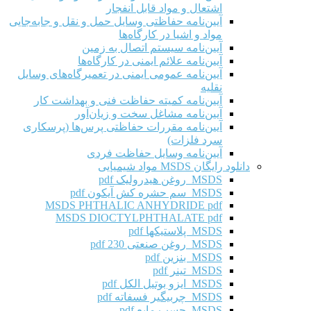
اشتعال و مواد قابل انفجار
آیین‌نامه حفاظتی وسایل حمل و نقل و جابه‌جایی
مواد و اشیا در کارگاه‌ها
آیین‌نامه سیستم اتصال به زمین
آیین‌نامه علائم ایمنی در کارگاه‌ها
آیین‌نامه عمومی ایمنی در تعمیرگاه‌های وسایل
نقلیه
آیین‌نامه کمیته حفاظت فنی و بهداشت کار
آیین‌نامه مشاغل سخت و زیان‌آور
آیین‌نامه مقررات حفاظتی پرس‌ها (پرسکاری
سرد فلزات)
آیین‌نامه وسایل حفاظت فردی
دانلود رایگان MSDS مواد شیمیایی
MSDS روغن هیدرولیک pdf
MSDS سم حشره کش آیکون pdf
MSDS PHTHALIC ANHYDRIDE pdf
MSDS DIOCTYLPHTHALATE pdf
MSDS پلاستیکها pdf
MSDS روغن صنعتی 230 pdf
MSDS بنزین pdf
MSDS تینر pdf
MSDS ایزو بوتیل الکل pdf
MSDS چربیگیر فسفاته pdf
MSDS چسب مایع pdf