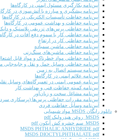
آیین‌نامه بکارگیری مسئول ایمنی در کارگاه‌ها
آیین‌نامه پیشگیری و مبارزه با آتش‌سوزی در کارگاه‌
آیین‌نامه حفاظت تأسیسات الکتریکی در کارگاه‌ها
آیین‌نامه حفاظت و بهداشت عمومی در کارگاه‌ها
آیین‌نامه حفاظتی پرس‌های تزریقی پلاستیک و دای
آیین‌نامه حفاظتی کار با سموم دفع آفات در کارگاه‌
آیین‌نامه حفاظتی کار در ارتفاع
آیین‌نامه حفاظتی ماشین سمباده
آیین‌نامه حفاظتی ماشین‌های سنگ‌زنی
آیین‌نامه حفاظتی مواد خطرناک و مواد قابل اشتعال 
آیین‌نامه حفاظتی وسایل حمل و نقل و جابه‌جایی موا
آیین‌نامه سیستم اتصال به زمین
آیین‌نامه علائم ایمنی در کارگاه‌ها
آیین‌نامه عمومی ایمنی در تعمیرگاه‌های وسایل نقلی
آیین‌نامه کمیته حفاظت فنی و بهداشت کار
آیین‌نامه مشاغل سخت و زیان‌آور
آیین‌نامه مقررات حفاظتی پرس‌ها (پرسکاری سرد 
آیین‌نامه وسایل حفاظت فردی
دانلود رایگان MSDS مواد شیمیایی
MSDS روغن هیدرولیک pdf
MSDS سم حشره کش آیکون pdf
MSDS PHTHALIC ANHYDRIDE pdf
MSDS DIOCTYLPHTHALATE pdf