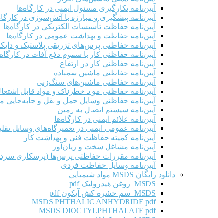
آیین‌نامه بکارگیری مسئول ایمنی در کارگاه‌ها
آیین‌نامه پیشگیری و مبارزه با آتش‌سوزی در کارگاه‌
آیین‌نامه حفاظت تأسیسات الکتریکی در کارگاه‌ها
آیین‌نامه حفاظت و بهداشت عمومی در کارگاه‌ها
آیین‌نامه حفاظتی پرس‌های تزریقی پلاستیک و دای
آیین‌نامه حفاظتی کار با سموم دفع آفات در کارگاه‌
آیین‌نامه حفاظتی کار در ارتفاع
آیین‌نامه حفاظتی ماشین سمباده
آیین‌نامه حفاظتی ماشین‌های سنگ‌زنی
آیین‌نامه حفاظتی مواد خطرناک و مواد قابل اشتعال 
آیین‌نامه حفاظتی وسایل حمل و نقل و جابه‌جایی موا
آیین‌نامه سیستم اتصال به زمین
آیین‌نامه علائم ایمنی در کارگاه‌ها
آیین‌نامه عمومی ایمنی در تعمیرگاه‌های وسایل نقلی
آیین‌نامه کمیته حفاظت فنی و بهداشت کار
آیین‌نامه مشاغل سخت و زیان‌آور
آیین‌نامه مقررات حفاظتی پرس‌ها (پرسکاری سرد 
آیین‌نامه وسایل حفاظت فردی
دانلود رایگان MSDS مواد شیمیایی
MSDS روغن هیدرولیک pdf
MSDS سم حشره کش آیکون pdf
MSDS PHTHALIC ANHYDRIDE pdf
MSDS DIOCTYLPHTHALATE pdf