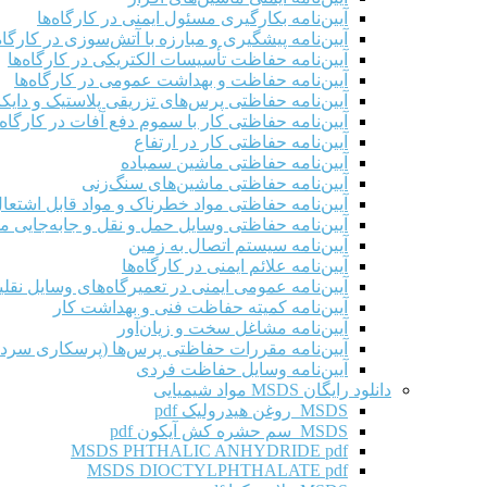
آیین‌نامه بکارگیری مسئول ایمنی در کارگاه‌ها
آیین‌نامه پیشگیری و مبارزه با آتش‌سوزی در کارگاه‌
آیین‌نامه حفاظت تأسیسات الکتریکی در کارگاه‌ها
آیین‌نامه حفاظت و بهداشت عمومی در کارگاه‌ها
آیین‌نامه حفاظتی پرس‌های تزریقی پلاستیک و دای
آیین‌نامه حفاظتی کار با سموم دفع آفات در کارگاه‌
آیین‌نامه حفاظتی کار در ارتفاع
آیین‌نامه حفاظتی ماشین سمباده
آیین‌نامه حفاظتی ماشین‌های سنگ‌زنی
آیین‌نامه حفاظتی مواد خطرناک و مواد قابل اشتعال 
آیین‌نامه حفاظتی وسایل حمل و نقل و جابه‌جایی موا
آیین‌نامه سیستم اتصال به زمین
آیین‌نامه علائم ایمنی در کارگاه‌ها
آیین‌نامه عمومی ایمنی در تعمیرگاه‌های وسایل نقلی
آیین‌نامه کمیته حفاظت فنی و بهداشت کار
آیین‌نامه مشاغل سخت و زیان‌آور
آیین‌نامه مقررات حفاظتی پرس‌ها (پرسکاری سرد 
آیین‌نامه وسایل حفاظت فردی
دانلود رایگان MSDS مواد شیمیایی
MSDS روغن هیدرولیک pdf
MSDS سم حشره کش آیکون pdf
MSDS PHTHALIC ANHYDRIDE pdf
MSDS DIOCTYLPHTHALATE pdf