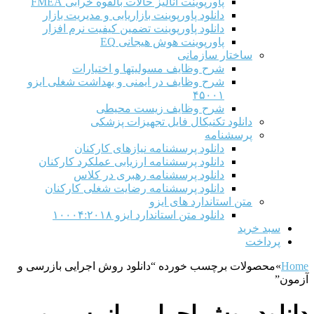
پاورپوینت آنالیز حالات بالقوه خرابی FMEA
دانلود پاورپوینت بازاریابی و مدیریت بازار
دانلود پاورپوینت تضمین کیفیت نرم افزار
پاورپوینت هوش هیجانی EQ
ساختار سازمانی
شرح وظايف مسوليتها و اختيارات
شرح وظایف در ایمنی و بهداشت شغلی ایزو
۴۵۰۰۱
شرح وظایف زیست محیطی
دانلود تکنیکال فایل تجهیزات پزشکی
پرسشنامه
دانلود پرسشنامه نیازهای کارکنان
دانلود پرسشنامه ارزیابی عملکرد کارکنان
دانلود پرسشنامه رهبری در کلاس
دانلود پرسشنامه رضایت شغلی کارکنان
متن استاندارد های ایزو
دانلود متن استاندارد ایزو ۱۰۰۰۴:۲۰۱۸
سبد خرید
پرداخت
Home
»
محصولات برچسب خورده “دانلود روش اجرایی بازرسی و
آزمون”