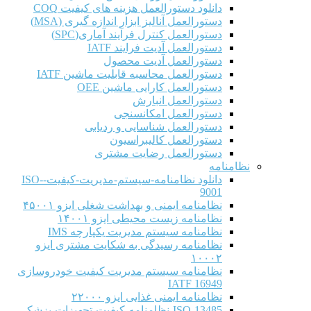
دانلود دستورالعمل هزینه های کیفیت COQ
دستورالعمل آنالیز ابزار اندازه گیری (MSA)
دستورالعمل کنترل فرآیند آماری(SPC)
دستورالعمل آدیت فرایند IATF
دستورالعمل آدیت محصول
دستورالعمل محاسبه قابلیت ماشین IATF
دستورالعمل کارایی ماشین OEE
دستورالعمل انبارش
دستورالعمل امکانسنجی
دستورالعمل شناسایی و ردیابی
دستورالعمل کالیبراسیون
دستورالعمل رضایت مشتری
نظامنامه
دانلود نظامنامه-سیستم-مدیریت-کیفیت-ISO-
9001
نظامنامه ایمنی و بهداشت شغلی ایزو ۴۵۰۰۱
نظامنامه زیست محیطی ایزو ۱۴۰۰۱
نظامنامه سیستم مدیریت یکپارچه IMS
نظامنامه رسیدگی به شکایت مشتری ایزو
۱۰۰۰۲
نظامنامه سیستم مدیریت کیفیت خودروسازی
IATF 16949
نظامنامه ایمنی غذایی ایزو ۲۲۰۰۰
ISO-13485-نظامنامه-کیفیت-تجهیزات-پزشکی