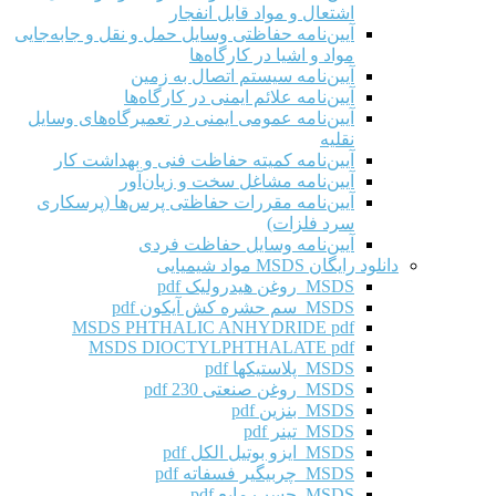
اشتعال و مواد قابل انفجار
آیین‌نامه حفاظتی وسایل حمل و نقل و جابه‌جایی
مواد و اشیا در کارگاه‌ها
آیین‌نامه سیستم اتصال به زمین
آیین‌نامه علائم ایمنی در کارگاه‌ها
آیین‌نامه عمومی ایمنی در تعمیرگاه‌های وسایل
نقلیه
آیین‌نامه کمیته حفاظت فنی و بهداشت کار
آیین‌نامه مشاغل سخت و زیان‌آور
آیین‌نامه مقررات حفاظتی پرس‌ها (پرسکاری
سرد فلزات)
آیین‌نامه وسایل حفاظت فردی
دانلود رایگان MSDS مواد شیمیایی
MSDS روغن هیدرولیک pdf
MSDS سم حشره کش آیکون pdf
MSDS PHTHALIC ANHYDRIDE pdf
MSDS DIOCTYLPHTHALATE pdf
MSDS پلاستیکها pdf
MSDS روغن صنعتی 230 pdf
MSDS بنزین pdf
MSDS تینر pdf
MSDS ایزو بوتیل الکل pdf
MSDS چربیگیر فسفاته pdf
MSDS چسب مایع pdf