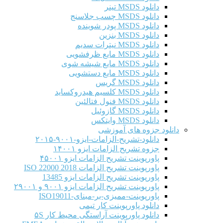
دانلود MSDS تینر
دانلود MSDS چسب جلاسنج
دانلود MSDS پودر شوینده
دانلود MSDS بنزین
دانلود MSDS نیترات سدیم
دانلود MSDS مایع ظرفشویی
دانلود MSDS مایع شیشه شوی
دانلود MSDS مایع دستشویی
دانلود MSDS گریس
دانلود MSDS کلسیم هیدروکساید
دانلود MSDS فنول فتالئین
دانلود MSDS گازوئیل
دانلود MSDS وایتکس
دانلود جزوه های آموزشی
دانلود-تشریح-الزامات-ایزو-۹۰۰۱-۲۰۱۵
جزوه تشریح الزامات ایزو ۱۴۰۰۱
پاورپوینت تشریح الزامات ایزو ۴۵۰۰۱
پاورپوینت تشریح الزامات ISO 22000 2018
پاورپوینت تشریح الزامات ایزو 13485
پاورپوینت تشریح الزامات ایزو ۹۰۰۱ و ۲۹۰۰۱
پاورپوینت-ممیزی-بر-مبنای-ISO19011
دانلود پاورپوینت کار تیمی
دانلود پاورپوینت آراستگی محیط کار ۵S