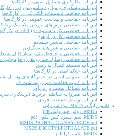
آیین‌نامه بکارگیری مسئول ایمنی در کارگاه‌ها
آیین‌نامه پیشگیری و مبارزه با آتش‌سوزی در کارگاه‌
آیین‌نامه حفاظت تأسیسات الکتریکی در کارگاه‌ها
آیین‌نامه حفاظت و بهداشت عمومی در کارگاه‌ها
آیین‌نامه حفاظتی پرس‌های تزریقی پلاستیک و دای
آیین‌نامه حفاظتی کار با سموم دفع آفات در کارگاه‌
آیین‌نامه حفاظتی کار در ارتفاع
آیین‌نامه حفاظتی ماشین سمباده
آیین‌نامه حفاظتی ماشین‌های سنگ‌زنی
آیین‌نامه حفاظتی مواد خطرناک و مواد قابل اشتعال 
آیین‌نامه حفاظتی وسایل حمل و نقل و جابه‌جایی موا
آیین‌نامه سیستم اتصال به زمین
آیین‌نامه علائم ایمنی در کارگاه‌ها
آیین‌نامه عمومی ایمنی در تعمیرگاه‌های وسایل نقلی
آیین‌نامه کمیته حفاظت فنی و بهداشت کار
آیین‌نامه مشاغل سخت و زیان‌آور
آیین‌نامه مقررات حفاظتی پرس‌ها (پرسکاری سرد 
آیین‌نامه وسایل حفاظت فردی
دانلود رایگان MSDS مواد شیمیایی
MSDS روغن هیدرولیک pdf
MSDS سم حشره کش آیکون pdf
MSDS PHTHALIC ANHYDRIDE pdf
MSDS DIOCTYLPHTHALATE pdf
MSDS پلاستیکها pdf