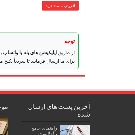
افزودن به سبد خرید
توجه
از طریق
اپلیکیشن های بله یا واتساپ
به
برای ما ارسال فرمایید تا سریعاً پکیج
آخرین پست های ارسال
موض
شده
راهنمای جامع
رگولاتوری