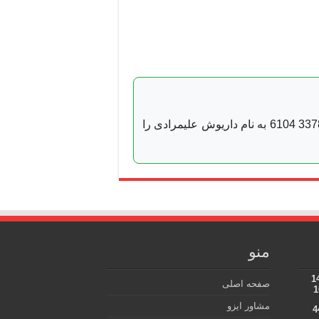
رسید پرداخت به شماره کارت 7470 7373 3378 6104 به نام داریوش علیمرادی را
منو
،سازمان برنامه شمالی،14
صفحه اصلی
مشاور ایزو