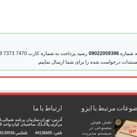
 شماره
09022059396
 مستندات درخواست شده را برای شما ارسال نماییم.
وعات مرتبط با ایزو
ارتباط با ما
آدرس
: تهران
نقش هوش
مرکزی،پلاک21، ساختمان کیان-واحد 10
مصنوعی در
سیستم مدیریت
تلفن:
44136605
تلفکس:44130936