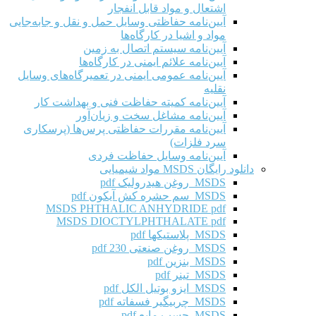
اشتعال و مواد قابل انفجار
آیین‌نامه حفاظتی وسایل حمل و نقل و جابه‌جایی
مواد و اشیا در کارگاه‌ها
آیین‌نامه سیستم اتصال به زمین
آیین‌نامه علائم ایمنی در کارگاه‌ها
آیین‌نامه عمومی ایمنی در تعمیرگاه‌های وسایل
نقلیه
آیین‌نامه کمیته حفاظت فنی و بهداشت کار
آیین‌نامه مشاغل سخت و زیان‌آور
آیین‌نامه مقررات حفاظتی پرس‌ها (پرسکاری
سرد فلزات)
آیین‌نامه وسایل حفاظت فردی
دانلود رایگان MSDS مواد شیمیایی
MSDS روغن هیدرولیک pdf
MSDS سم حشره کش آیکون pdf
MSDS PHTHALIC ANHYDRIDE pdf
MSDS DIOCTYLPHTHALATE pdf
MSDS پلاستیکها pdf
MSDS روغن صنعتی 230 pdf
MSDS بنزین pdf
MSDS تینر pdf
MSDS ایزو بوتیل الکل pdf
MSDS چربیگیر فسفاته pdf
MSDS چسب مایع pdf