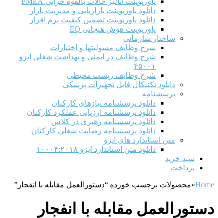
پاورپوینت آنالیز حالات بالقوه خرابی FMEA
دانلود پاورپوینت بازاریابی و مدیریت بازار
دانلود پاورپوینت تضمین کیفیت نرم افزار
پاورپوینت هوش هیجانی EQ
ساختار سازمانی
شرح وظايف مسوليتها و اختيارات
شرح وظایف در ایمنی و بهداشت شغلی ایزو
۴۵۰۰۱
شرح وظایف زیست محیطی
دانلود تکنیکال فایل تجهیزات پزشکی
پرسشنامه
دانلود پرسشنامه نیازهای کارکنان
دانلود پرسشنامه ارزیابی عملکرد کارکنان
دانلود پرسشنامه رهبری در کلاس
دانلود پرسشنامه رضایت شغلی کارکنان
متن استاندارد های ایزو
دانلود متن استاندارد ایزو ۱۰۰۰۴:۲۰۱۸
سبد خرید
پرداخت
Home
»
محصولات برچسب خورده “دستورالعمل مقابله با انفجار”
دستورالعمل مقابله با انفجار