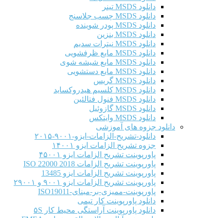
دانلود MSDS تینر
دانلود MSDS چسب جلاسنج
دانلود MSDS پودر شوینده
دانلود MSDS بنزین
دانلود MSDS نیترات سدیم
دانلود MSDS مایع ظرفشویی
دانلود MSDS مایع شیشه شوی
دانلود MSDS مایع دستشویی
دانلود MSDS گریس
دانلود MSDS کلسیم هیدروکساید
دانلود MSDS فنول فتالئین
دانلود MSDS گازوئیل
دانلود MSDS وایتکس
دانلود جزوه های آموزشی
دانلود-تشریح-الزامات-ایزو-۹۰۰۱-۲۰۱۵
جزوه تشریح الزامات ایزو ۱۴۰۰۱
پاورپوینت تشریح الزامات ایزو ۴۵۰۰۱
پاورپوینت تشریح الزامات ISO 22000 2018
پاورپوینت تشریح الزامات ایزو 13485
پاورپوینت تشریح الزامات ایزو ۹۰۰۱ و ۲۹۰۰۱
پاورپوینت-ممیزی-بر-مبنای-ISO19011
دانلود پاورپوینت کار تیمی
دانلود پاورپوینت آراستگی محیط کار ۵S