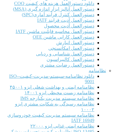
دانلود دستورالعمل هزینه های کیفیت COQ
دستورالعمل آنالیز ابزار اندازه گیری (MSA)
دستورالعمل کنترل فرآیند آماری(SPC)
دستورالعمل آدیت فرایند IATF
دستورالعمل آدیت محصول
دستورالعمل محاسبه قابلیت ماشین IATF
دستورالعمل کارایی ماشین OEE
دستورالعمل انبارش
دستورالعمل امکانسنجی
دستورالعمل شناسایی و ردیابی
دستورالعمل کالیبراسیون
دستورالعمل رضایت مشتری
نظامنامه
دانلود نظامنامه-سیستم-مدیریت-کیفیت-ISO-
9001
نظامنامه ایمنی و بهداشت شغلی ایزو ۴۵۰۰۱
نظامنامه زیست محیطی ایزو ۱۴۰۰۱
نظامنامه سیستم مدیریت یکپارچه IMS
نظامنامه رسیدگی به شکایت مشتری ایزو
۱۰۰۰۲
نظامنامه سیستم مدیریت کیفیت خودروسازی
IATF 16949
نظامنامه ایمنی غذایی ایزو ۲۲۰۰۰
ISO-13485-نظامنامه-کیفیت-تجهیزات-پزشکی