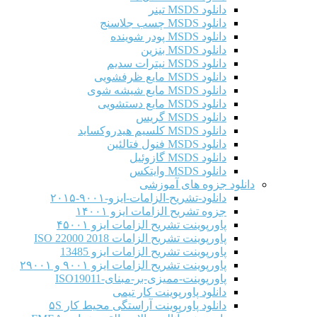
دانلود MSDS تینر
دانلود MSDS چسب جلاسنج
دانلود MSDS پودر شوینده
دانلود MSDS بنزین
دانلود MSDS نیترات سدیم
دانلود MSDS مایع ظرفشویی
دانلود MSDS مایع شیشه شوی
دانلود MSDS مایع دستشویی
دانلود MSDS گریس
دانلود MSDS کلسیم هیدروکساید
دانلود MSDS فنول فتالئین
دانلود MSDS گازوئیل
دانلود MSDS وایتکس
دانلود جزوه های آموزشی
دانلود-تشریح-الزامات-ایزو-۹۰۰۱-۲۰۱۵
جزوه تشریح الزامات ایزو ۱۴۰۰۱
پاورپوینت تشریح الزامات ایزو ۴۵۰۰۱
پاورپوینت تشریح الزامات ISO 22000 2018
پاورپوینت تشریح الزامات ایزو 13485
پاورپوینت تشریح الزامات ایزو ۹۰۰۱ و ۲۹۰۰۱
پاورپوینت-ممیزی-بر-مبنای-ISO19011
دانلود پاورپوینت کار تیمی
دانلود پاورپوینت آراستگی محیط کار ۵S