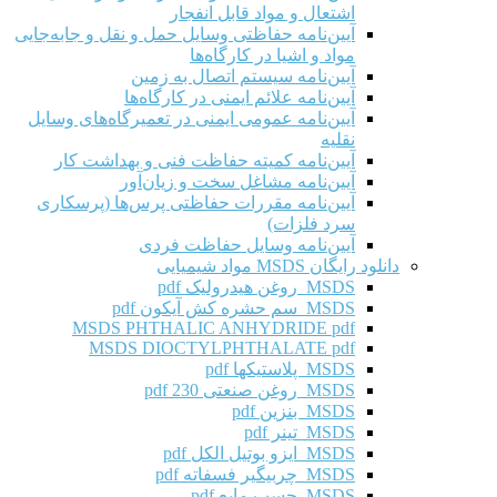
اشتعال و مواد قابل انفجار
آیین‌نامه حفاظتی وسایل حمل و نقل و جابه‌جایی
مواد و اشیا در کارگاه‌ها
آیین‌نامه سیستم اتصال به زمین
آیین‌نامه علائم ایمنی در کارگاه‌ها
آیین‌نامه عمومی ایمنی در تعمیرگاه‌های وسایل
نقلیه
آیین‌نامه کمیته حفاظت فنی و بهداشت کار
آیین‌نامه مشاغل سخت و زیان‌آور
آیین‌نامه مقررات حفاظتی پرس‌ها (پرسکاری
سرد فلزات)
آیین‌نامه وسایل حفاظت فردی
دانلود رایگان MSDS مواد شیمیایی
MSDS روغن هیدرولیک pdf
MSDS سم حشره کش آیکون pdf
MSDS PHTHALIC ANHYDRIDE pdf
MSDS DIOCTYLPHTHALATE pdf
MSDS پلاستیکها pdf
MSDS روغن صنعتی 230 pdf
MSDS بنزین pdf
MSDS تینر pdf
MSDS ایزو بوتیل الکل pdf
MSDS چربیگیر فسفاته pdf
MSDS چسب مایع pdf