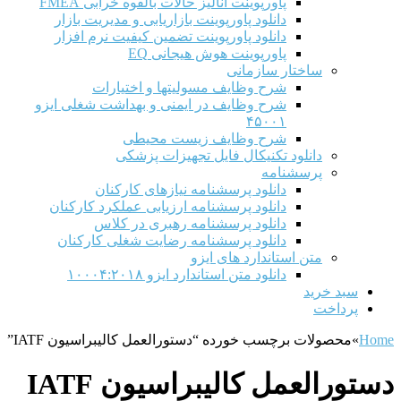
پاورپوینت آنالیز حالات بالقوه خرابی FMEA
دانلود پاورپوینت بازاریابی و مدیریت بازار
دانلود پاورپوینت تضمین کیفیت نرم افزار
پاورپوینت هوش هیجانی EQ
ساختار سازمانی
شرح وظايف مسوليتها و اختيارات
شرح وظایف در ایمنی و بهداشت شغلی ایزو
۴۵۰۰۱
شرح وظایف زیست محیطی
دانلود تکنیکال فایل تجهیزات پزشکی
پرسشنامه
دانلود پرسشنامه نیازهای کارکنان
دانلود پرسشنامه ارزیابی عملکرد کارکنان
دانلود پرسشنامه رهبری در کلاس
دانلود پرسشنامه رضایت شغلی کارکنان
متن استاندارد های ایزو
دانلود متن استاندارد ایزو ۱۰۰۰۴:۲۰۱۸
سبد خرید
پرداخت
Home
»
محصولات برچسب خورده “دستورالعمل کالیبراسیون IATF”
دستورالعمل کالیبراسیون IATF