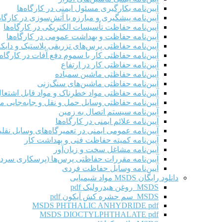
آیین‌نامه بکارگیری مسئول ایمنی در کارگاه‌ها
آیین‌نامه پیشگیری و مبارزه با آتش‌سوزی در کارگاه‌
آیین‌نامه حفاظت تأسیسات الکتریکی در کارگاه‌ها
آیین‌نامه حفاظت و بهداشت عمومی در کارگاه‌ها
آیین‌نامه حفاظتی پرس‌های تزریقی پلاستیک و دای
آیین‌نامه حفاظتی کار با سموم دفع آفات در کارگاه‌
آیین‌نامه حفاظتی کار در ارتفاع
آیین‌نامه حفاظتی ماشین سمباده
آیین‌نامه حفاظتی ماشین‌های سنگ‌زنی
آیین‌نامه حفاظتی مواد خطرناک و مواد قابل اشتعال 
آیین‌نامه حفاظتی وسایل حمل و نقل و جابه‌جایی موا
آیین‌نامه سیستم اتصال به زمین
آیین‌نامه علائم ایمنی در کارگاه‌ها
آیین‌نامه عمومی ایمنی در تعمیرگاه‌های وسایل نقلی
آیین‌نامه کمیته حفاظت فنی و بهداشت کار
آیین‌نامه مشاغل سخت و زیان‌آور
آیین‌نامه مقررات حفاظتی پرس‌ها (پرسکاری سرد 
آیین‌نامه وسایل حفاظت فردی
دانلود رایگان MSDS مواد شیمیایی
MSDS روغن هیدرولیک pdf
MSDS سم حشره کش آیکون pdf
MSDS PHTHALIC ANHYDRIDE pdf
MSDS DIOCTYLPHTHALATE pdf