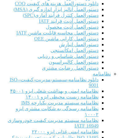
دانلود دستورالعمل هزینه های کیفیت COQ
دستورالعمل آنالیز ابزار اندازه گیری (MSA)
دستورالعمل کنترل فرآیند آماری(SPC)
دستورالعمل آدیت فرایند IATF
دستورالعمل آدیت محصول
دستورالعمل محاسبه قابلیت ماشین IATF
دستورالعمل کارایی ماشین OEE
دستورالعمل انبارش
دستورالعمل امکانسنجی
دستورالعمل شناسایی و ردیابی
دستورالعمل کالیبراسیون
دستورالعمل رضایت مشتری
نظامنامه
دانلود نظامنامه-سیستم-مدیریت-کیفیت-ISO-
9001
نظامنامه ایمنی و بهداشت شغلی ایزو ۴۵۰۰۱
نظامنامه زیست محیطی ایزو ۱۴۰۰۱
نظامنامه سیستم مدیریت یکپارچه IMS
نظامنامه رسیدگی به شکایت مشتری ایزو
۱۰۰۰۲
نظامنامه سیستم مدیریت کیفیت خودروسازی
IATF 16949
نظامنامه ایمنی غذایی ایزو ۲۲۰۰۰
ISO-13485-نظامنامه-کیفیت-تجهیزات-پزشکی