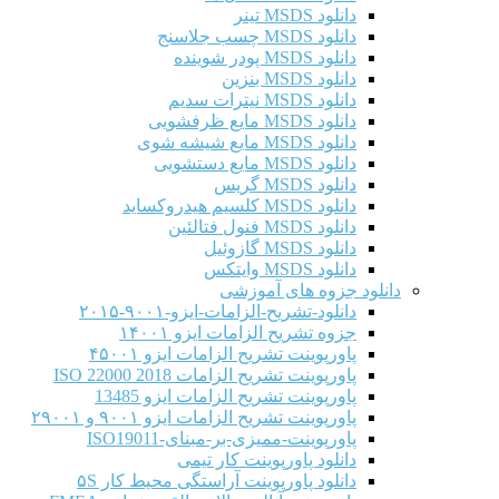
دانلود MSDS تینر
دانلود MSDS چسب جلاسنج
دانلود MSDS پودر شوینده
دانلود MSDS بنزین
دانلود MSDS نیترات سدیم
دانلود MSDS مایع ظرفشویی
دانلود MSDS مایع شیشه شوی
دانلود MSDS مایع دستشویی
دانلود MSDS گریس
دانلود MSDS کلسیم هیدروکساید
دانلود MSDS فنول فتالئین
دانلود MSDS گازوئیل
دانلود MSDS وایتکس
دانلود جزوه های آموزشی
دانلود-تشریح-الزامات-ایزو-۹۰۰۱-۲۰۱۵
جزوه تشریح الزامات ایزو ۱۴۰۰۱
پاورپوینت تشریح الزامات ایزو ۴۵۰۰۱
پاورپوینت تشریح الزامات ISO 22000 2018
پاورپوینت تشریح الزامات ایزو 13485
پاورپوینت تشریح الزامات ایزو ۹۰۰۱ و ۲۹۰۰۱
پاورپوینت-ممیزی-بر-مبنای-ISO19011
دانلود پاورپوینت کار تیمی
دانلود پاورپوینت آراستگی محیط کار ۵S