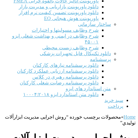
پاورپوینت آنالیز حالات بالقوه خرابی FMEA
دانلود پاورپوینت بازاریابی و مدیریت بازار
دانلود پاورپوینت تضمین کیفیت نرم افزار
پاورپوینت هوش هیجانی EQ
ساختار سازمانی
شرح وظايف مسوليتها و اختيارات
شرح وظایف در ایمنی و بهداشت شغلی ایزو
۴۵۰۰۱
شرح وظایف زیست محیطی
دانلود تکنیکال فایل تجهیزات پزشکی
پرسشنامه
دانلود پرسشنامه نیازهای کارکنان
دانلود پرسشنامه ارزیابی عملکرد کارکنان
دانلود پرسشنامه رهبری در کلاس
دانلود پرسشنامه رضایت شغلی کارکنان
متن استاندارد های ایزو
دانلود متن استاندارد ایزو ۱۰۰۰۴:۲۰۱۸
سبد خرید
پرداخت
Home
»
محصولات برچسب خورده “روش اجرایی مديريت ابزارآلات
توليدي”