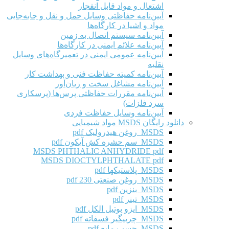
اشتعال و مواد قابل انفجار
آیین‌نامه حفاظتی وسایل حمل و نقل و جابه‌جایی
مواد و اشیا در کارگاه‌ها
آیین‌نامه سیستم اتصال به زمین
آیین‌نامه علائم ایمنی در کارگاه‌ها
آیین‌نامه عمومی ایمنی در تعمیرگاه‌های وسایل
نقلیه
آیین‌نامه کمیته حفاظت فنی و بهداشت کار
آیین‌نامه مشاغل سخت و زیان‌آور
آیین‌نامه مقررات حفاظتی پرس‌ها (پرسکاری
سرد فلزات)
آیین‌نامه وسایل حفاظت فردی
دانلود رایگان MSDS مواد شیمیایی
MSDS روغن هیدرولیک pdf
MSDS سم حشره کش آیکون pdf
MSDS PHTHALIC ANHYDRIDE pdf
MSDS DIOCTYLPHTHALATE pdf
MSDS پلاستیکها pdf
MSDS روغن صنعتی 230 pdf
MSDS بنزین pdf
MSDS تینر pdf
MSDS ایزو بوتیل الکل pdf
MSDS چربیگیر فسفاته pdf
MSDS چسب مایع pdf