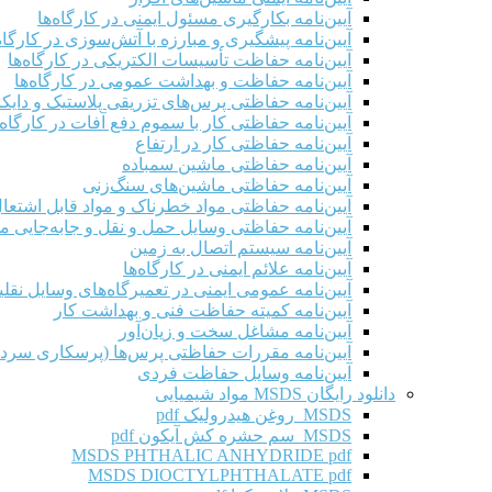
آیین‌نامه بکارگیری مسئول ایمنی در کارگاه‌ها
آیین‌نامه پیشگیری و مبارزه با آتش‌سوزی در کارگاه‌
آیین‌نامه حفاظت تأسیسات الکتریکی در کارگاه‌ها
آیین‌نامه حفاظت و بهداشت عمومی در کارگاه‌ها
آیین‌نامه حفاظتی پرس‌های تزریقی پلاستیک و دای
آیین‌نامه حفاظتی کار با سموم دفع آفات در کارگاه‌
آیین‌نامه حفاظتی کار در ارتفاع
آیین‌نامه حفاظتی ماشین سمباده
آیین‌نامه حفاظتی ماشین‌های سنگ‌زنی
آیین‌نامه حفاظتی مواد خطرناک و مواد قابل اشتعال 
آیین‌نامه حفاظتی وسایل حمل و نقل و جابه‌جایی موا
آیین‌نامه سیستم اتصال به زمین
آیین‌نامه علائم ایمنی در کارگاه‌ها
آیین‌نامه عمومی ایمنی در تعمیرگاه‌های وسایل نقلی
آیین‌نامه کمیته حفاظت فنی و بهداشت کار
آیین‌نامه مشاغل سخت و زیان‌آور
آیین‌نامه مقررات حفاظتی پرس‌ها (پرسکاری سرد 
آیین‌نامه وسایل حفاظت فردی
دانلود رایگان MSDS مواد شیمیایی
MSDS روغن هیدرولیک pdf
MSDS سم حشره کش آیکون pdf
MSDS PHTHALIC ANHYDRIDE pdf
MSDS DIOCTYLPHTHALATE pdf