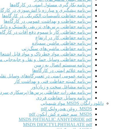
آیین‌نامه بکارگیری مسئول ایمنی در کارگاه‌ها
آیین‌نامه پیشگیری و مبارزه با آتش‌سوزی در کارگاه‌
آیین‌نامه حفاظت تأسیسات الکتریکی در کارگاه‌ها
آیین‌نامه حفاظت و بهداشت عمومی در کارگاه‌ها
آیین‌نامه حفاظتی پرس‌های تزریقی پلاستیک و دای
آیین‌نامه حفاظتی کار با سموم دفع آفات در کارگاه‌
آیین‌نامه حفاظتی کار در ارتفاع
آیین‌نامه حفاظتی ماشین سمباده
آیین‌نامه حفاظتی ماشین‌های سنگ‌زنی
آیین‌نامه حفاظتی مواد خطرناک و مواد قابل اشتعال 
آیین‌نامه حفاظتی وسایل حمل و نقل و جابه‌جایی موا
آیین‌نامه سیستم اتصال به زمین
آیین‌نامه علائم ایمنی در کارگاه‌ها
آیین‌نامه عمومی ایمنی در تعمیرگاه‌های وسایل نقلی
آیین‌نامه کمیته حفاظت فنی و بهداشت کار
آیین‌نامه مشاغل سخت و زیان‌آور
آیین‌نامه مقررات حفاظتی پرس‌ها (پرسکاری سرد 
آیین‌نامه وسایل حفاظت فردی
دانلود رایگان MSDS مواد شیمیایی
MSDS روغن هیدرولیک pdf
MSDS سم حشره کش آیکون pdf
MSDS PHTHALIC ANHYDRIDE pdf
MSDS DIOCTYLPHTHALATE pdf