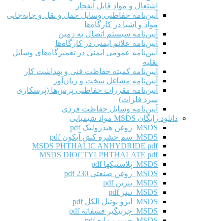
اشتعال و مواد قابل انفجار
آیین‌نامه حفاظتی وسایل حمل و نقل و جابه‌جایی
مواد و اشیا در کارگاه‌ها
آیین‌نامه سیستم اتصال به زمین
آیین‌نامه علائم ایمنی در کارگاه‌ها
آیین‌نامه عمومی ایمنی در تعمیرگاه‌های وسایل
نقلیه
آیین‌نامه کمیته حفاظت فنی و بهداشت کار
آیین‌نامه مشاغل سخت و زیان‌آور
آیین‌نامه مقررات حفاظتی پرس‌ها (پرسکاری
سرد فلزات)
آیین‌نامه وسایل حفاظت فردی
دانلود رایگان MSDS مواد شیمیایی
MSDS روغن هیدرولیک pdf
MSDS سم حشره کش آیکون pdf
MSDS PHTHALIC ANHYDRIDE pdf
MSDS DIOCTYLPHTHALATE pdf
MSDS پلاستیکها pdf
MSDS روغن صنعتی 230 pdf
MSDS بنزین pdf
MSDS تینر pdf
MSDS ایزو بوتیل الکل pdf
MSDS چربیگیر فسفاته pdf
MSDS چسب مایع pdf