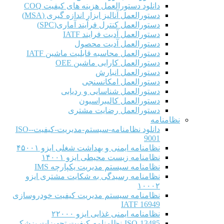
دانلود دستورالعمل هزینه های کیفیت COQ
دستورالعمل آنالیز ابزار اندازه گیری (MSA)
دستورالعمل کنترل فرآیند آماری(SPC)
دستورالعمل آدیت فرایند IATF
دستورالعمل آدیت محصول
دستورالعمل محاسبه قابلیت ماشین IATF
دستورالعمل کارایی ماشین OEE
دستورالعمل انبارش
دستورالعمل امکانسنجی
دستورالعمل شناسایی و ردیابی
دستورالعمل کالیبراسیون
دستورالعمل رضایت مشتری
نظامنامه
دانلود نظامنامه-سیستم-مدیریت-کیفیت-ISO-
9001
نظامنامه ایمنی و بهداشت شغلی ایزو ۴۵۰۰۱
نظامنامه زیست محیطی ایزو ۱۴۰۰۱
نظامنامه سیستم مدیریت یکپارچه IMS
نظامنامه رسیدگی به شکایت مشتری ایزو
۱۰۰۰۲
نظامنامه سیستم مدیریت کیفیت خودروسازی
IATF 16949
نظامنامه ایمنی غذایی ایزو ۲۲۰۰۰
ISO-13485-نظامنامه-کیفیت-تجهیزات-پزشکی