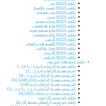
دانلود MSDS تینر
دانلود MSDS چسب جلاسنج
دانلود MSDS پودر شوینده
دانلود MSDS بنزین
دانلود MSDS نیترات سدیم
دانلود MSDS مایع ظرفشویی
دانلود MSDS مایع شیشه شوی
دانلود MSDS مایع دستشویی
دانلود MSDS گریس
دانلود MSDS کلسیم هیدروکساید
دانلود MSDS فنول فتالئین
دانلود MSDS گازوئیل
دانلود MSDS وایتکس
دانلود جزوه های آموزشی
دانلود-تشریح-الزامات-ایزو-۹۰۰۱-۲۰۱۵
جزوه تشریح الزامات ایزو ۱۴۰۰۱
پاورپوینت تشریح الزامات ایزو ۴۵۰۰۱
پاورپوینت تشریح الزامات ISO 22000 2018
پاورپوینت تشریح الزامات ایزو 13485
پاورپوینت تشریح الزامات ایزو ۹۰۰۱ و ۲۹۰۰۱
پاورپوینت-ممیزی-بر-مبنای-ISO19011
دانلود پاورپوینت کار تیمی
دانلود پاورپوینت آراستگی محیط کار ۵S