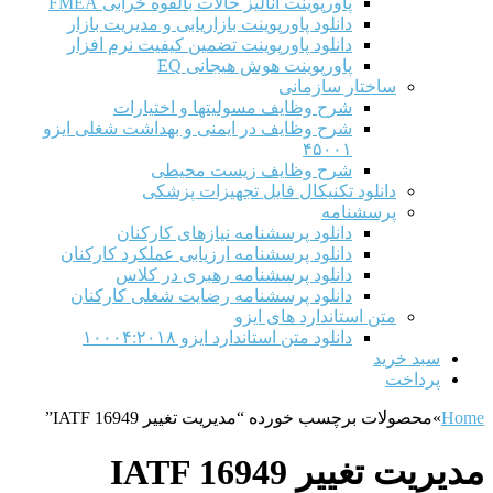
پاورپوینت آنالیز حالات بالقوه خرابی FMEA
دانلود پاورپوینت بازاریابی و مدیریت بازار
دانلود پاورپوینت تضمین کیفیت نرم افزار
پاورپوینت هوش هیجانی EQ
ساختار سازمانی
شرح وظايف مسوليتها و اختيارات
شرح وظایف در ایمنی و بهداشت شغلی ایزو
۴۵۰۰۱
شرح وظایف زیست محیطی
دانلود تکنیکال فایل تجهیزات پزشکی
پرسشنامه
دانلود پرسشنامه نیازهای کارکنان
دانلود پرسشنامه ارزیابی عملکرد کارکنان
دانلود پرسشنامه رهبری در کلاس
دانلود پرسشنامه رضایت شغلی کارکنان
متن استاندارد های ایزو
دانلود متن استاندارد ایزو ۱۰۰۰۴:۲۰۱۸
سبد خرید
پرداخت
Home
»
محصولات برچسب خورده “مدیریت تغییر IATF 16949”
مدیریت تغییر IATF 16949