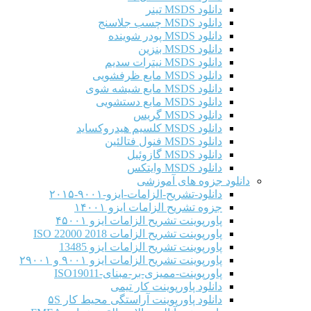
دانلود MSDS تینر
دانلود MSDS چسب جلاسنج
دانلود MSDS پودر شوینده
دانلود MSDS بنزین
دانلود MSDS نیترات سدیم
دانلود MSDS مایع ظرفشویی
دانلود MSDS مایع شیشه شوی
دانلود MSDS مایع دستشویی
دانلود MSDS گریس
دانلود MSDS کلسیم هیدروکساید
دانلود MSDS فنول فتالئین
دانلود MSDS گازوئیل
دانلود MSDS وایتکس
دانلود جزوه های آموزشی
دانلود-تشریح-الزامات-ایزو-۹۰۰۱-۲۰۱۵
جزوه تشریح الزامات ایزو ۱۴۰۰۱
پاورپوینت تشریح الزامات ایزو ۴۵۰۰۱
پاورپوینت تشریح الزامات ISO 22000 2018
پاورپوینت تشریح الزامات ایزو 13485
پاورپوینت تشریح الزامات ایزو ۹۰۰۱ و ۲۹۰۰۱
پاورپوینت-ممیزی-بر-مبنای-ISO19011
دانلود پاورپوینت کار تیمی
دانلود پاورپوینت آراستگی محیط کار ۵S