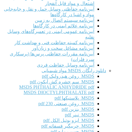
اشتعال و مواد قابل انفجار
آیین‌نامه حفاظتی وسایل حمل و نقل و جابه‌جایی
مواد و اشیا در کارگاه‌ها
آیین‌نامه سیستم اتصال به زمین
آیین‌نامه علائم ایمنی در کارگاه‌ها
آیین‌نامه عمومی ایمنی در تعمیرگاه‌های وسایل
نقلیه
آیین‌نامه کمیته حفاظت فنی و بهداشت کار
آیین‌نامه مشاغل سخت و زیان‌آور
آیین‌نامه مقررات حفاظتی پرس‌ها (پرسکاری
سرد فلزات)
آیین‌نامه وسایل حفاظت فردی
دانلود رایگان MSDS مواد شیمیایی
MSDS روغن هیدرولیک pdf
MSDS سم حشره کش آیکون pdf
MSDS PHTHALIC ANHYDRIDE pdf
MSDS DIOCTYLPHTHALATE pdf
MSDS پلاستیکها pdf
MSDS روغن صنعتی 230 pdf
MSDS بنزین pdf
MSDS تینر pdf
MSDS ایزو بوتیل الکل pdf
MSDS چربیگیر فسفاته pdf
MSDS چسب مایع pdf