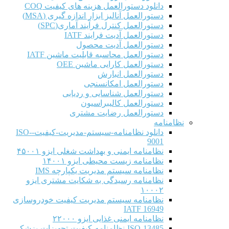
دانلود دستورالعمل هزینه های کیفیت COQ
دستورالعمل آنالیز ابزار اندازه گیری (MSA)
دستورالعمل کنترل فرآیند آماری(SPC)
دستورالعمل آدیت فرایند IATF
دستورالعمل آدیت محصول
دستورالعمل محاسبه قابلیت ماشین IATF
دستورالعمل کارایی ماشین OEE
دستورالعمل انبارش
دستورالعمل امکانسنجی
دستورالعمل شناسایی و ردیابی
دستورالعمل کالیبراسیون
دستورالعمل رضایت مشتری
نظامنامه
دانلود نظامنامه-سیستم-مدیریت-کیفیت-ISO-
9001
نظامنامه ایمنی و بهداشت شغلی ایزو ۴۵۰۰۱
نظامنامه زیست محیطی ایزو ۱۴۰۰۱
نظامنامه سیستم مدیریت یکپارچه IMS
نظامنامه رسیدگی به شکایت مشتری ایزو
۱۰۰۰۲
نظامنامه سیستم مدیریت کیفیت خودروسازی
IATF 16949
نظامنامه ایمنی غذایی ایزو ۲۲۰۰۰
ISO-13485-نظامنامه-کیفیت-تجهیزات-پزشکی