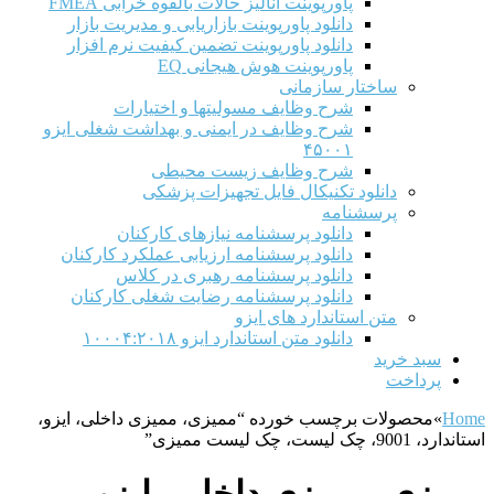
پاورپوینت آنالیز حالات بالقوه خرابی FMEA
دانلود پاورپوینت بازاریابی و مدیریت بازار
دانلود پاورپوینت تضمین کیفیت نرم افزار
پاورپوینت هوش هیجانی EQ
ساختار سازمانی
شرح وظايف مسوليتها و اختيارات
شرح وظایف در ایمنی و بهداشت شغلی ایزو
۴۵۰۰۱
شرح وظایف زیست محیطی
دانلود تکنیکال فایل تجهیزات پزشکی
پرسشنامه
دانلود پرسشنامه نیازهای کارکنان
دانلود پرسشنامه ارزیابی عملکرد کارکنان
دانلود پرسشنامه رهبری در کلاس
دانلود پرسشنامه رضایت شغلی کارکنان
متن استاندارد های ایزو
دانلود متن استاندارد ایزو ۱۰۰۰۴:۲۰۱۸
سبد خرید
پرداخت
Home
»
محصولات برچسب خورده “ممیزی، ممیزی داخلی، ایزو،
استاندارد، 9001، چک لیست، چک لیست ممیزی”