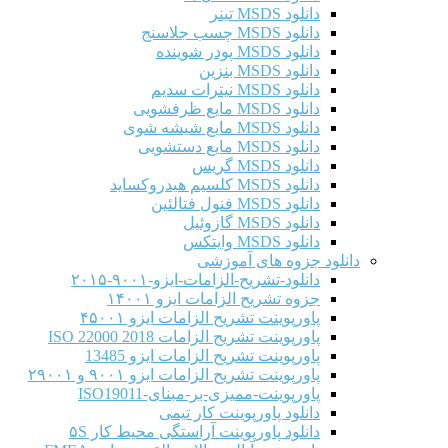
دانلود MSDS تینر
دانلود MSDS چسب جلاسنج
دانلود MSDS پودر شوینده
دانلود MSDS بنزین
دانلود MSDS نیترات سدیم
دانلود MSDS مایع ظرفشویی
دانلود MSDS مایع شیشه شوی
دانلود MSDS مایع دستشویی
دانلود MSDS گریس
دانلود MSDS کلسیم هیدروکساید
دانلود MSDS فنول فتالئین
دانلود MSDS گازوئیل
دانلود MSDS وایتکس
دانلود جزوه های آموزشی
دانلود-تشریح-الزامات-ایزو-۹۰۰۱-۲۰۱۵
جزوه تشریح الزامات ایزو ۱۴۰۰۱
پاورپوینت تشریح الزامات ایزو ۴۵۰۰۱
پاورپوینت تشریح الزامات ISO 22000 2018
پاورپوینت تشریح الزامات ایزو 13485
پاورپوینت تشریح الزامات ایزو ۹۰۰۱ و ۲۹۰۰۱
پاورپوینت-ممیزی-بر-مبنای-ISO19011
دانلود پاورپوینت کار تیمی
دانلود پاورپوینت آراستگی محیط کار ۵S