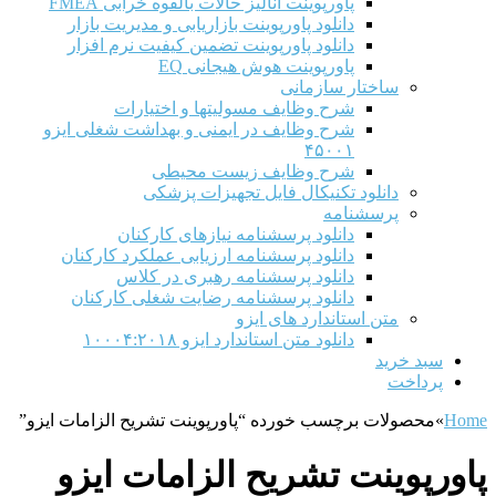
پاورپوینت آنالیز حالات بالقوه خرابی FMEA
دانلود پاورپوینت بازاریابی و مدیریت بازار
دانلود پاورپوینت تضمین کیفیت نرم افزار
پاورپوینت هوش هیجانی EQ
ساختار سازمانی
شرح وظايف مسوليتها و اختيارات
شرح وظایف در ایمنی و بهداشت شغلی ایزو
۴۵۰۰۱
شرح وظایف زیست محیطی
دانلود تکنیکال فایل تجهیزات پزشکی
پرسشنامه
دانلود پرسشنامه نیازهای کارکنان
دانلود پرسشنامه ارزیابی عملکرد کارکنان
دانلود پرسشنامه رهبری در کلاس
دانلود پرسشنامه رضایت شغلی کارکنان
متن استاندارد های ایزو
دانلود متن استاندارد ایزو ۱۰۰۰۴:۲۰۱۸
سبد خرید
پرداخت
Home
»
محصولات برچسب خورده “پاورپوینت تشریح الزامات ایزو”
پاورپوینت تشریح الزامات ایزو