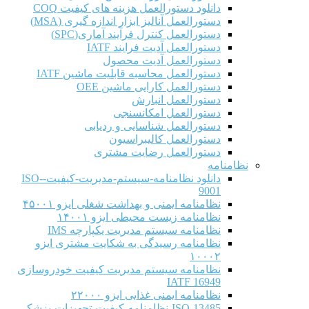
دانلود دستورالعمل هزینه های کیفیت COQ
دستورالعمل آنالیز ابزار اندازه گیری (MSA)
دستورالعمل کنترل فرآیند آماری(SPC)
دستورالعمل آدیت فرایند IATF
دستورالعمل آدیت محصول
دستورالعمل محاسبه قابلیت ماشین IATF
دستورالعمل کارایی ماشین OEE
دستورالعمل انبارش
دستورالعمل امکانسنجی
دستورالعمل شناسایی و ردیابی
دستورالعمل کالیبراسیون
دستورالعمل رضایت مشتری
نظامنامه
دانلود نظامنامه-سیستم-مدیریت-کیفیت-ISO-
9001
نظامنامه ایمنی و بهداشت شغلی ایزو ۴۵۰۰۱
نظامنامه زیست محیطی ایزو ۱۴۰۰۱
نظامنامه سیستم مدیریت یکپارچه IMS
نظامنامه رسیدگی به شکایت مشتری ایزو
۱۰۰۰۲
نظامنامه سیستم مدیریت کیفیت خودروسازی
IATF 16949
نظامنامه ایمنی غذایی ایزو ۲۲۰۰۰
ISO-13485-نظامنامه-کیفیت-تجهیزات-پزشکی