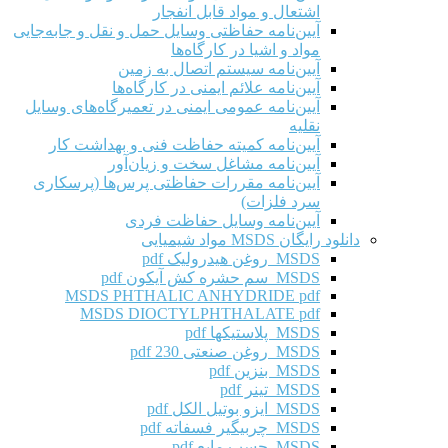
اشتعال و مواد قابل انفجار
آیین‌نامه حفاظتی وسایل حمل و نقل و جابه‌جایی
مواد و اشیا در کارگاه‌ها
آیین‌نامه سیستم اتصال به زمین
آیین‌نامه علائم ایمنی در کارگاه‌ها
آیین‌نامه عمومی ایمنی در تعمیرگاه‌های وسایل
نقلیه
آیین‌نامه کمیته حفاظت فنی و بهداشت کار
آیین‌نامه مشاغل سخت و زیان‌آور
آیین‌نامه مقررات حفاظتی پرس‌ها (پرسکاری
سرد فلزات)
آیین‌نامه وسایل حفاظت فردی
دانلود رایگان MSDS مواد شیمیایی
MSDS روغن هیدرولیک pdf
MSDS سم حشره کش آیکون pdf
MSDS PHTHALIC ANHYDRIDE pdf
MSDS DIOCTYLPHTHALATE pdf
MSDS پلاستیکها pdf
MSDS روغن صنعتی 230 pdf
MSDS بنزین pdf
MSDS تینر pdf
MSDS ایزو بوتیل الکل pdf
MSDS چربیگیر فسفاته pdf
MSDS چسب مایع pdf