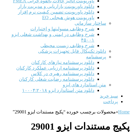
پاورپوینت آنالیز حالات بالقوه خرابی FMEA
دانلود پاورپوینت بازاریابی و مدیریت بازار
دانلود پاورپوینت تضمین کیفیت نرم افزار
پاورپوینت هوش هیجانی EQ
ساختار سازمانی
شرح وظايف مسوليتها و اختيارات
شرح وظایف در ایمنی و بهداشت شغلی ایزو
۴۵۰۰۱
شرح وظایف زیست محیطی
دانلود تکنیکال فایل تجهیزات پزشکی
پرسشنامه
دانلود پرسشنامه نیازهای کارکنان
دانلود پرسشنامه ارزیابی عملکرد کارکنان
دانلود پرسشنامه رهبری در کلاس
دانلود پرسشنامه رضایت شغلی کارکنان
متن استاندارد های ایزو
دانلود متن استاندارد ایزو ۱۰۰۰۴:۲۰۱۸
سبد خرید
پرداخت
Home
»
محصولات برچسب خورده “پکیج مستندات ایزو 29001”
پکیج مستندات ایزو 29001