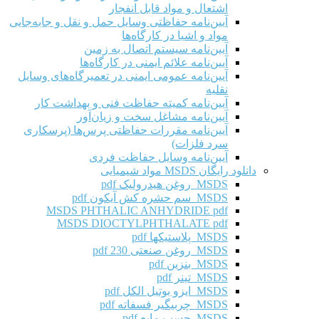
اشتعال و مواد قابل انفجار
آیین‌نامه حفاظتی وسایل حمل و نقل و جابه‌جایی
مواد و اشیا در کارگاه‌ها
آیین‌نامه سیستم اتصال به زمین
آیین‌نامه علائم ایمنی در کارگاه‌ها
آیین‌نامه عمومی ایمنی در تعمیرگاه‌های وسایل
نقلیه
آیین‌نامه کمیته حفاظت فنی و بهداشت کار
آیین‌نامه مشاغل سخت و زیان‌آور
آیین‌نامه مقررات حفاظتی پرس‌ها (پرسکاری
سرد فلزات)
آیین‌نامه وسایل حفاظت فردی
دانلود رایگان MSDS مواد شیمیایی
MSDS روغن هیدرولیک pdf
MSDS سم حشره کش آیکون pdf
MSDS PHTHALIC ANHYDRIDE pdf
MSDS DIOCTYLPHTHALATE pdf
MSDS پلاستیکها pdf
MSDS روغن صنعتی 230 pdf
MSDS بنزین pdf
MSDS تینر pdf
MSDS ایزو بوتیل الکل pdf
MSDS چربیگیر فسفاته pdf
MSDS چسب مایع pdf