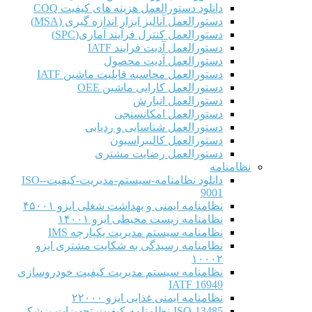
دانلود دستورالعمل هزینه های کیفیت COQ
دستورالعمل آنالیز ابزار اندازه گیری (MSA)
دستورالعمل کنترل فرآیند آماری(SPC)
دستورالعمل آدیت فرایند IATF
دستورالعمل آدیت محصول
دستورالعمل محاسبه قابلیت ماشین IATF
دستورالعمل کارایی ماشین OEE
دستورالعمل انبارش
دستورالعمل امکانسنجی
دستورالعمل شناسایی و ردیابی
دستورالعمل کالیبراسیون
دستورالعمل رضایت مشتری
نظامنامه
دانلود نظامنامه-سیستم-مدیریت-کیفیت-ISO-
9001
نظامنامه ایمنی و بهداشت شغلی ایزو ۴۵۰۰۱
نظامنامه زیست محیطی ایزو ۱۴۰۰۱
نظامنامه سیستم مدیریت یکپارچه IMS
نظامنامه رسیدگی به شکایت مشتری ایزو
۱۰۰۰۲
نظامنامه سیستم مدیریت کیفیت خودروسازی
IATF 16949
نظامنامه ایمنی غذایی ایزو ۲۲۰۰۰
ISO-13485-نظامنامه-کیفیت-تجهیزات-پزشکی