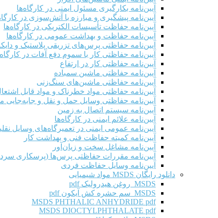
آیین‌نامه بکارگیری مسئول ایمنی در کارگاه‌ها
آیین‌نامه پیشگیری و مبارزه با آتش‌سوزی در کارگاه‌
آیین‌نامه حفاظت تأسیسات الکتریکی در کارگاه‌ها
آیین‌نامه حفاظت و بهداشت عمومی در کارگاه‌ها
آیین‌نامه حفاظتی پرس‌های تزریقی پلاستیک و دای
آیین‌نامه حفاظتی کار با سموم دفع آفات در کارگاه‌
آیین‌نامه حفاظتی کار در ارتفاع
آیین‌نامه حفاظتی ماشین سمباده
آیین‌نامه حفاظتی ماشین‌های سنگ‌زنی
آیین‌نامه حفاظتی مواد خطرناک و مواد قابل اشتعال 
آیین‌نامه حفاظتی وسایل حمل و نقل و جابه‌جایی موا
آیین‌نامه سیستم اتصال به زمین
آیین‌نامه علائم ایمنی در کارگاه‌ها
آیین‌نامه عمومی ایمنی در تعمیرگاه‌های وسایل نقلی
آیین‌نامه کمیته حفاظت فنی و بهداشت کار
آیین‌نامه مشاغل سخت و زیان‌آور
آیین‌نامه مقررات حفاظتی پرس‌ها (پرسکاری سرد 
آیین‌نامه وسایل حفاظت فردی
دانلود رایگان MSDS مواد شیمیایی
MSDS روغن هیدرولیک pdf
MSDS سم حشره کش آیکون pdf
MSDS PHTHALIC ANHYDRIDE pdf
MSDS DIOCTYLPHTHALATE pdf