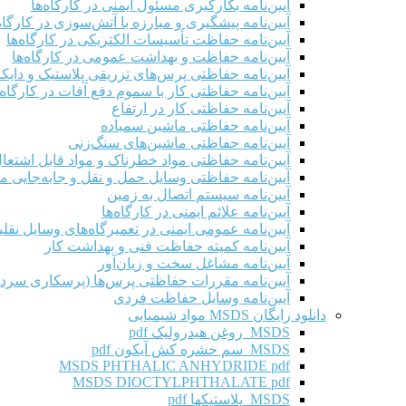
آیین‌نامه بکارگیری مسئول ایمنی در کارگاه‌ها
آیین‌نامه پیشگیری و مبارزه با آتش‌سوزی در کارگاه‌
آیین‌نامه حفاظت تأسیسات الکتریکی در کارگاه‌ها
آیین‌نامه حفاظت و بهداشت عمومی در کارگاه‌ها
آیین‌نامه حفاظتی پرس‌های تزریقی پلاستیک و دای
آیین‌نامه حفاظتی کار با سموم دفع آفات در کارگاه‌
آیین‌نامه حفاظتی کار در ارتفاع
آیین‌نامه حفاظتی ماشین سمباده
آیین‌نامه حفاظتی ماشین‌های سنگ‌زنی
آیین‌نامه حفاظتی مواد خطرناک و مواد قابل اشتعال 
آیین‌نامه حفاظتی وسایل حمل و نقل و جابه‌جایی موا
آیین‌نامه سیستم اتصال به زمین
آیین‌نامه علائم ایمنی در کارگاه‌ها
آیین‌نامه عمومی ایمنی در تعمیرگاه‌های وسایل نقلی
آیین‌نامه کمیته حفاظت فنی و بهداشت کار
آیین‌نامه مشاغل سخت و زیان‌آور
آیین‌نامه مقررات حفاظتی پرس‌ها (پرسکاری سرد 
آیین‌نامه وسایل حفاظت فردی
دانلود رایگان MSDS مواد شیمیایی
MSDS روغن هیدرولیک pdf
MSDS سم حشره کش آیکون pdf
MSDS PHTHALIC ANHYDRIDE pdf
MSDS DIOCTYLPHTHALATE pdf
MSDS پلاستیکها pdf