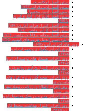
دستورالعمل امکانسنجی
دستورالعمل آدیت فرایند IATF
دستورالعمل آدیت محصول
دستورالعمل آنالیز ابزار اندازه گیری
(MSA)
دستورالعمل کنترل فرآیند آماری(SPC)
دستورالعمل کارایی ماشین OEE
دستورالعمل محاسبه قابلیت ماشین IATF
دانلود دستورالعمل هزینه های کیفیت COQ
روش های اجرایی ایزو 13485
روش اجرایی نگهداری وتعمیرات ایزو
۱۳۴۸۵
روش اجرایی هشدار های توصیه ای ایزو
۱۳۴۸۵
روش اجرایی کنترل فرآیند و تولید ایزو
۱۳۴۸۵
روش اجرایی صحه گذاری نرم افزارهای
کامپیوتری
روش اجرایی اطلاع و ارزیابی رویداد پیش
بینی نشده
روش اجرایی مدیریت ریسک محصول ایزو
۱۳۴۸۵
روش اجرایی کنترل بهداشت محیط کار
ایزو ۱۳۴۸۵