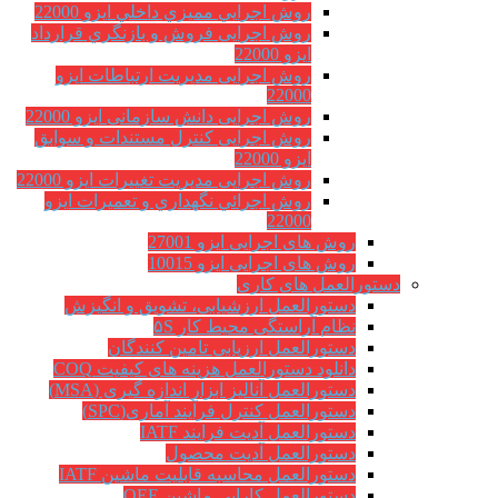
روش اجرايي مميزي داخلي ایزو 22000
روش اجرایی فروش و بازنگري قرارداد
ایزو 22000
روش اجرایی مدیریت ارتباطات ایزو
22000
روش اجرایی دانش سازمانی ایزو 22000
روش اجرایی کنترل مستندات و سوابق
ایزو 22000
روش اجرایی مدیریت تغییرات ایزو 22000
روش اجرائي نگهداري و تعميرات ایزو
22000
روش های اجرایی ایزو 27001
روش های اجرایی ایزو 10015
دستورالعمل های کاری
دستورالعمل ارزشیابی، تشویق و انگیزش
نظام آراستگی محیط کار ۵S
دستورالعمل ارزیابی تامین کنندگان
دانلود دستورالعمل هزینه های کیفیت COQ
دستورالعمل آنالیز ابزار اندازه گیری (MSA)
دستورالعمل کنترل فرآیند آماری(SPC)
دستورالعمل آدیت فرایند IATF
دستورالعمل آدیت محصول
دستورالعمل محاسبه قابلیت ماشین IATF
دستورالعمل کارایی ماشین OEE