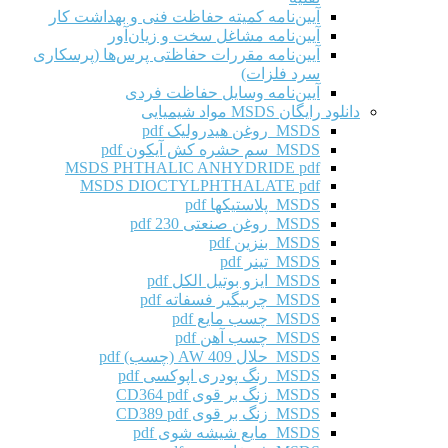
آیین‌نامه کمیته حفاظت فنی و بهداشت کار
آیین‌نامه مشاغل سخت و زیان‌آور
آیین‌نامه مقررات حفاظتی پرس‌ها (پرسکاری
سرد فلزات)
آیین‌نامه وسایل حفاظت فردی
دانلود رایگان MSDS مواد شیمیایی
MSDS روغن هیدرولیک pdf
MSDS سم حشره کش آیکون pdf
MSDS PHTHALIC ANHYDRIDE pdf
MSDS DIOCTYLPHTHALATE pdf
MSDS پلاستیکها pdf
MSDS روغن صنعتی 230 pdf
MSDS بنزین pdf
MSDS تینر pdf
MSDS ایزو بوتیل الکل pdf
MSDS چربیگیر فسفاته pdf
MSDS چسب مایع pdf
MSDS چسب آهن pdf
MSDS حلال AW 409 (چسب) pdf
MSDS رنگ پودری اپوکسی pdf
MSDS زنگ بر قوی CD364 pdf
MSDS زنگ بر قوی CD389 pdf
MSDS مایع شیشه شوی pdf