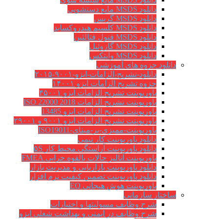
دانلود MSDS مایع دستشویی
دانلود MSDS گریس
دانلود MSDS کلسیم هیدروکساید
دانلود MSDS فنول فتالئین
دانلود MSDS گازوئیل
دانلود MSDS وایتکس
دانلود جزوه های آموزشی
دانلود-تشریح-الزامات-ایزو-۹۰۰۱-۲۰۱۵
جزوه تشریح الزامات ایزو ۱۴۰۰۱
پاورپوینت تشریح الزامات ایزو ۴۵۰۰۱
پاورپوینت تشریح الزامات ISO 22000 2018
پاورپوینت تشریح الزامات ایزو 13485
پاورپوینت تشریح الزامات ایزو ۹۰۰۱ و ۲۹۰۰۱
پاورپوینت-ممیزی-بر-مبنای-ISO19011
دانلود پاورپوینت کار تیمی
دانلود پاورپوینت آراستگی محیط کار ۵S
پاورپوینت آنالیز حالات بالقوه خرابی FMEA
دانلود پاورپوینت بازاریابی و مدیریت بازار
دانلود پاورپوینت تضمین کیفیت نرم افزار
پاورپوینت هوش هیجانی EQ
ساختار سازمانی
شرح وظايف مسوليتها و اختيارات
شرح وظایف در ایمنی و بهداشت شغلی ایزو