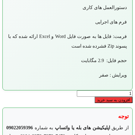
دستورالعمل های کاری
فرم های اجرایی
فرمت: فایل ها به صورت فایل Word و Excel ارائه شده که با
پسوند Zip فشرده شده است
حجم فایل: 2.9 مگابایت
ویرایش : صفر
دانلود
مستندات
افزودن به سبد خرید
ایزو
27001
عدد
توجه
از طریق
اپلیکیشن های بله یا واتساپ
به شماره
09022059396