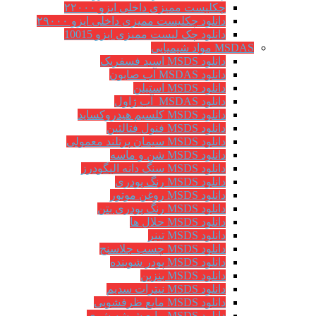
چکلیست ممیزی داخلی ایزو ۲۲۰۰۰
دانلود چکلیست ممیزی داخلی ایزو ۲۹۰۰۰
دانلود چک لیست ممیزی ایزو 10015
MSDAS مواد شیمیایی
دانلود MSDS اسید فسفریک
دانلود MSDAS آب صابون
دانلود MSDS استیلن
دانلود MSDAS آب ژاول
دانلود MSDS کلسیم هیدروکساید
دانلود MSDS فنول فتالئین
دانلود MSDS سیمان پرتلند معمولی
دانلود MSDS شن و ماسه
دانلود MSDS سنگ دانه الیگودرز
دانلود MSDS رنگ پودری
دانلود MSDS روغن موتور
دانلود MSDS رنگ پودری بتن
دانلود MSDS حلال ها
دانلود MSDS تینر
دانلود MSDS چسب جلاسنج
دانلود MSDS پودر شوینده
دانلود MSDS بنزین
دانلود MSDS نیترات سدیم
دانلود MSDS مایع ظرفشویی
دانلود MSDS مایع شیشه شوی