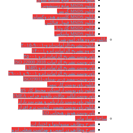
دانلود MSDS مایع دستشویی
دانلود MSDS گریس
دانلود MSDS کلسیم هیدروکساید
دانلود MSDS فنول فتالئین
دانلود MSDS گازوئیل
دانلود MSDS وایتکس
دانلود جزوه های آموزشی
دانلود-تشریح-الزامات-ایزو-۹۰۰۱-۲۰۱۵
جزوه تشریح الزامات ایزو ۱۴۰۰۱
پاورپوینت تشریح الزامات ایزو ۴۵۰۰۱
پاورپوینت تشریح الزامات ISO 22000 2018
پاورپوینت تشریح الزامات ایزو 13485
پاورپوینت تشریح الزامات ایزو ۹۰۰۱ و ۲۹۰۰۱
پاورپوینت-ممیزی-بر-مبنای-ISO19011
دانلود پاورپوینت کار تیمی
دانلود پاورپوینت آراستگی محیط کار ۵S
پاورپوینت آنالیز حالات بالقوه خرابی FMEA
دانلود پاورپوینت بازاریابی و مدیریت بازار
دانلود پاورپوینت تضمین کیفیت نرم افزار
پاورپوینت هوش هیجانی EQ
ساختار سازمانی
شرح وظايف مسوليتها و اختيارات
شرح وظایف در ایمنی و بهداشت شغلی ایزو