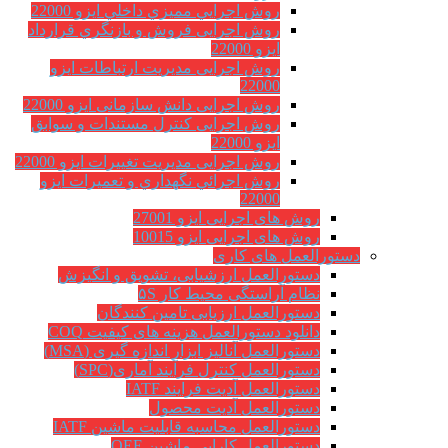
روش اجرايي مميزي داخلي ایزو 22000
روش اجرایی فروش و بازنگري قرارداد
ایزو 22000
روش اجرایی مدیریت ارتباطات ایزو
22000
روش اجرایی دانش سازمانی ایزو 22000
روش اجرایی کنترل مستندات و سوابق
ایزو 22000
روش اجرایی مدیریت تغییرات ایزو 22000
روش اجرائي نگهداري و تعميرات ایزو
22000
روش های اجرایی ایزو 27001
روش های اجرایی ایزو 10015
دستورالعمل های کاری
دستورالعمل ارزشیابی، تشویق و انگیزش
نظام آراستگی محیط کار ۵S
دستورالعمل ارزیابی تامین کنندگان
دانلود دستورالعمل هزینه های کیفیت COQ
دستورالعمل آنالیز ابزار اندازه گیری (MSA)
دستورالعمل کنترل فرآیند آماری(SPC)
دستورالعمل آدیت فرایند IATF
دستورالعمل آدیت محصول
دستورالعمل محاسبه قابلیت ماشین IATF
دستورالعمل کارایی ماشین OEE