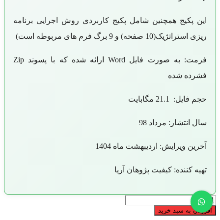
این پکیج همچنین شامل پکیج کاربردی روش اجرایی برنامه
ریزی استراتژیک(10 صفحه) و 9 برگ فرم های مربوطه است)
فرمت: به صورت فایل Word ارائه شده که با پسوند Zip
فشرده شده
حجم فایل: 21.1 مگابایت
سال انتشار: مرداد 98
آخرین ویرایش: اردیبهشت ماه 1404
تهیه کننده: کیفیت پژوهان آریا
دانلود
مستندات
افزودن به سبد خرید
ایزو