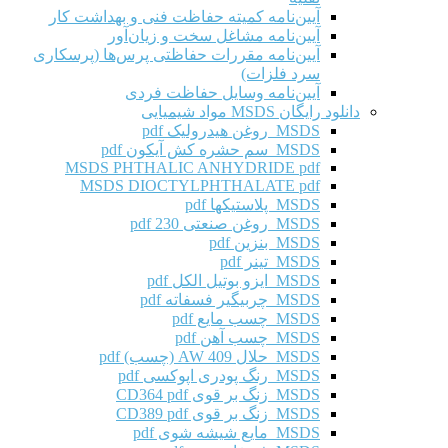
آیین‌نامه کمیته حفاظت فنی و بهداشت کار
آیین‌نامه مشاغل سخت و زیان‌آور
آیین‌نامه مقررات حفاظتی پرس‌ها (پرسکاری
سرد فلزات)
آیین‌نامه وسایل حفاظت فردی
دانلود رایگان MSDS مواد شیمیایی
MSDS روغن هیدرولیک pdf
MSDS سم حشره کش آیکون pdf
MSDS PHTHALIC ANHYDRIDE pdf
MSDS DIOCTYLPHTHALATE pdf
MSDS پلاستیکها pdf
MSDS روغن صنعتی 230 pdf
MSDS بنزین pdf
MSDS تینر pdf
MSDS ایزو بوتیل الکل pdf
MSDS چربیگیر فسفاته pdf
MSDS چسب مایع pdf
MSDS چسب آهن pdf
MSDS حلال AW 409 (چسب) pdf
MSDS رنگ پودری اپوکسی pdf
MSDS زنگ بر قوی CD364 pdf
MSDS زنگ بر قوی CD389 pdf
MSDS مایع شیشه شوی pdf