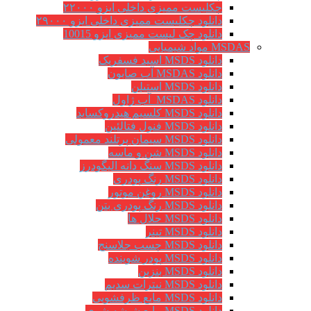
چکلیست ممیزی داخلی ایزو ۲۲۰۰۰
دانلود چکلیست ممیزی داخلی ایزو ۲۹۰۰۰
دانلود چک لیست ممیزی ایزو 10015
MSDAS مواد شیمیایی
دانلود MSDS اسید فسفریک
دانلود MSDAS آب صابون
دانلود MSDS استیلن
دانلود MSDAS آب ژاول
دانلود MSDS کلسیم هیدروکساید
دانلود MSDS فنول فتالئین
دانلود MSDS سیمان پرتلند معمولی
دانلود MSDS شن و ماسه
دانلود MSDS سنگ دانه الیگودرز
دانلود MSDS رنگ پودری
دانلود MSDS روغن موتور
دانلود MSDS رنگ پودری بتن
دانلود MSDS حلال ها
دانلود MSDS تینر
دانلود MSDS چسب جلاسنج
دانلود MSDS پودر شوینده
دانلود MSDS بنزین
دانلود MSDS نیترات سدیم
دانلود MSDS مایع ظرفشویی
دانلود MSDS مایع شیشه شوی