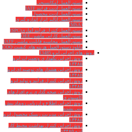
دستورالعمل امکانسنجی
دستورالعمل آدیت فرایند IATF
دستورالعمل آدیت محصول
دستورالعمل آنالیز ابزار اندازه گیری
(MSA)
دستورالعمل کنترل فرآیند آماری(SPC)
دستورالعمل کارایی ماشین OEE
دستورالعمل محاسبه قابلیت ماشین IATF
دانلود دستورالعمل هزینه های کیفیت COQ
روش های اجرایی ایزو 13485
روش اجرایی نگهداری وتعمیرات ایزو
۱۳۴۸۵
روش اجرایی هشدار های توصیه ای ایزو
۱۳۴۸۵
روش اجرایی کنترل فرآیند و تولید ایزو
۱۳۴۸۵
روش اجرایی صحه گذاری نرم افزارهای
کامپیوتری
روش اجرایی اطلاع و ارزیابی رویداد پیش
بینی نشده
روش اجرایی مدیریت ریسک محصول ایزو
۱۳۴۸۵
روش اجرایی کنترل بهداشت محیط کار
ایزو ۱۳۴۸۵