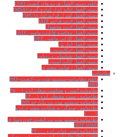
دانلود دستورالعمل هزینه های کیفیت COQ
دستورالعمل آنالیز ابزار اندازه گیری (MSA)
دستورالعمل کنترل فرآیند آماری(SPC)
دستورالعمل آدیت فرایند IATF
دستورالعمل آدیت محصول
دستورالعمل محاسبه قابلیت ماشین IATF
دستورالعمل کارایی ماشین OEE
دستورالعمل انبارش
دستورالعمل امکانسنجی
دستورالعمل شناسایی و ردیابی
دستورالعمل کالیبراسیون
دستورالعمل رضایت مشتری
نظامنامه
دانلود نظامنامه-سیستم-مدیریت-کیفیت-ISO-
9001
نظامنامه ایمنی و بهداشت شغلی ایزو ۴۵۰۰۱
نظامنامه زیست محیطی ایزو ۱۴۰۰۱
نظامنامه سیستم مدیریت یکپارچه IMS
نظامنامه رسیدگی به شکایت مشتری ایزو
۱۰۰۰۲
نظامنامه سیستم مدیریت کیفیت خودروسازی
IATF 16949
نظامنامه ایمنی غذایی ایزو ۲۲۰۰۰
ISO-13485-نظامنامه-کیفیت-تجهیزات-پزشکی