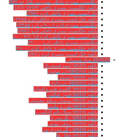
چکلیست ممیزی داخلی مدیریت یکپارچه IMS
دانلود چکلیست ممیزی داخلی IATF 16949
چک لیست ممیزی داخلی ایزو 27001
دانلود چک لیست ممیزی داخلی ایزو ۱۳۴۸۵
چکلیست ممیزی ایزو ۹۰۰۱ و ایزو ۱۳۴۸۵
دانلود چکلیست ممیزی داخلی ایزو 10002
چک لیست ممیزی داخلی ایزو ۱۰۰۰۴:۲۰۱۸
چکلیست ممیزی داخلی ایزو ۲۲۰۰۰
دانلود چکلیست ممیزی داخلی ایزو ۲۹۰۰۰
دانلود چک لیست ممیزی ایزو 10015
MSDAS مواد شیمیایی
دانلود MSDS اسید فسفریک
دانلود MSDAS آب صابون
دانلود MSDS استیلن
دانلود MSDAS آب ژاول
دانلود MSDS کلسیم هیدروکساید
دانلود MSDS فنول فتالئین
دانلود MSDS سیمان پرتلند معمولی
دانلود MSDS شن و ماسه
دانلود MSDS سنگ دانه الیگودرز
دانلود MSDS رنگ پودری
دانلود MSDS روغن موتور
دانلود MSDS رنگ پودری بتن
دانلود MSDS حلال ها