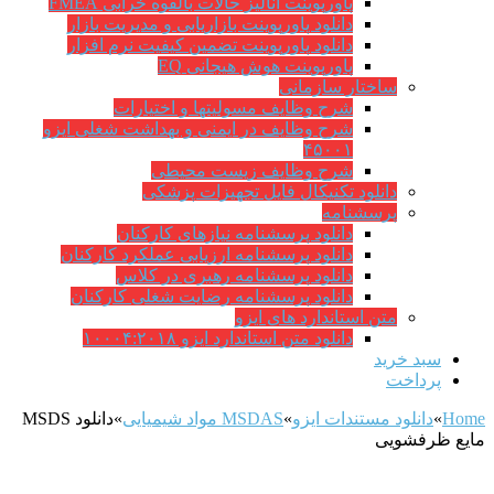
پاورپوینت آنالیز حالات بالقوه خرابی FMEA
دانلود پاورپوینت بازاریابی و مدیریت بازار
دانلود پاورپوینت تضمین کیفیت نرم افزار
پاورپوینت هوش هیجانی EQ
ساختار سازمانی
شرح وظايف مسوليتها و اختيارات
شرح وظایف در ایمنی و بهداشت شغلی ایزو
۴۵۰۰۱
شرح وظایف زیست محیطی
دانلود تکنیکال فایل تجهیزات پزشکی
پرسشنامه
دانلود پرسشنامه نیازهای کارکنان
دانلود پرسشنامه ارزیابی عملکرد کارکنان
دانلود پرسشنامه رهبری در کلاس
دانلود پرسشنامه رضایت شغلی کارکنان
متن استاندارد های ایزو
دانلود متن استاندارد ایزو ۱۰۰۰۴:۲۰۱۸
سبد خرید
پرداخت
Home
»
دانلود مستندات ایزو
»
MSDAS مواد شیمیایی
»
دانلود MSDS
مایع ظرفشویی