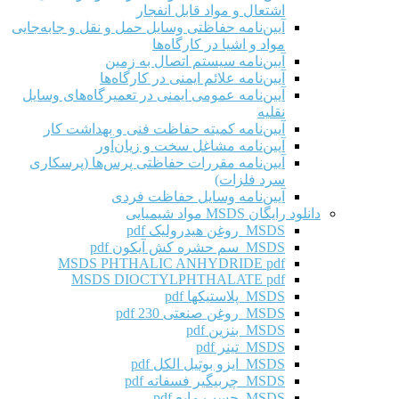
اشتعال و مواد قابل انفجار
آیین‌نامه حفاظتی وسایل حمل و نقل و جابه‌جایی
مواد و اشیا در کارگاه‌ها
آیین‌نامه سیستم اتصال به زمین
آیین‌نامه علائم ایمنی در کارگاه‌ها
آیین‌نامه عمومی ایمنی در تعمیرگاه‌های وسایل
نقلیه
آیین‌نامه کمیته حفاظت فنی و بهداشت کار
آیین‌نامه مشاغل سخت و زیان‌آور
آیین‌نامه مقررات حفاظتی پرس‌ها (پرسکاری
سرد فلزات)
آیین‌نامه وسایل حفاظت فردی
دانلود رایگان MSDS مواد شیمیایی
MSDS روغن هیدرولیک pdf
MSDS سم حشره کش آیکون pdf
MSDS PHTHALIC ANHYDRIDE pdf
MSDS DIOCTYLPHTHALATE pdf
MSDS پلاستیکها pdf
MSDS روغن صنعتی 230 pdf
MSDS بنزین pdf
MSDS تینر pdf
MSDS ایزو بوتیل الکل pdf
MSDS چربیگیر فسفاته pdf
MSDS چسب مایع pdf