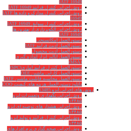
IATF 16949
روش اجرایی کنترل فرایند IATF 16949
روش اجرایی کنترل مدارک و داده ها IATF
16949
روش اجرایی کنترل سوابق IATF 16949
روش اجرايي الگوبرداري از بهترين ها
IATF 16949
دستورالعمل امکانسنجی
دستورالعمل آدیت فرایند IATF
دستورالعمل آدیت محصول
دستورالعمل آنالیز ابزار اندازه گیری
(MSA)
دستورالعمل کنترل فرآیند آماری(SPC)
دستورالعمل کارایی ماشین OEE
دستورالعمل محاسبه قابلیت ماشین IATF
دانلود دستورالعمل هزینه های کیفیت COQ
روش های اجرایی ایزو 13485
روش اجرایی نگهداری وتعمیرات ایزو
۱۳۴۸۵
روش اجرایی هشدار های توصیه ای ایزو
۱۳۴۸۵
روش اجرایی کنترل فرآیند و تولید ایزو
۱۳۴۸۵
روش اجرایی صحه گذاری نرم افزارهای