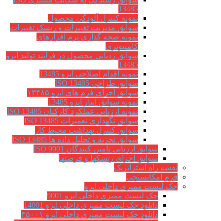
13485
نمونه کنترل آلودگی محصول
سوابق مدیریت تغییرات و ریسک تغییرات
نمونه صحه گذاری نرم افزارهای
کامپیوتری
سوابق ردیابی محصول در فرآیند تولید ایزو
13485
نمونه اقدام اصلاحی ایزو 13485
سوابق طراحی ISO 13485
سوابق اجرای فرم های ایزو ۱۳۴۸۵
نمونه سوابق انبار ایزو 13485
نمونه ارزیابی عملکرد کارکنان ISO 13485
سوابق نگهداري تعميرات ISO 13485
سوابق کنترل بهداشت محیط کار
سوابق تجزیه و تحلیل داده ها ISO 13485
سوابق ارزیابی تامین کنندگان ISO 9001
سوابق اجرای ریسکها و فرصتها
نقشه راه استراتژیک
فرم امکانسنجی
چک لیست ممیزی داخلی ایزو
چک لیست ممیزی داخلی ایزو 9001
دانلود چک لیست ممیزی داخلی ایزو 14001
دانلود چک لیست ممیزی داخلی ایزو ۴۵۰۰۱