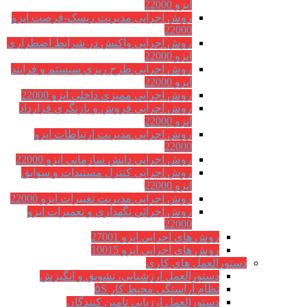
ایزو 22000
روش اجرایی مدیریت ریسک-فرصت ایزو
22000
روش اجرایی واکنش در شرایط اضطراری
ایزو 22000
روش اجرایی طرح ریزی سیستم و فرایند
ایزو 22000
روش اجرايي مميزي داخلي ایزو 22000
روش اجرایی فروش و بازنگري قرارداد
ایزو 22000
روش اجرایی مدیریت ارتباطات ایزو
22000
روش اجرایی دانش سازمانی ایزو 22000
روش اجرایی کنترل مستندات و سوابق
ایزو 22000
روش اجرایی مدیریت تغییرات ایزو 22000
روش اجرائي نگهداري و تعميرات ایزو
22000
روش های اجرایی ایزو 27001
روش های اجرایی ایزو 10015
دستورالعمل های کاری
دستورالعمل ارزشیابی، تشویق و انگیزش
نظام آراستگی محیط کار ۵S
دستورالعمل ارزیابی تامین کنندگان