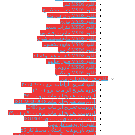
دانلود MSDS تینر
دانلود MSDS چسب جلاسنج
دانلود MSDS پودر شوینده
دانلود MSDS بنزین
دانلود MSDS نیترات سدیم
دانلود MSDS مایع ظرفشویی
دانلود MSDS مایع شیشه شوی
دانلود MSDS مایع دستشویی
دانلود MSDS گریس
دانلود MSDS کلسیم هیدروکساید
دانلود MSDS فنول فتالئین
دانلود MSDS گازوئیل
دانلود MSDS وایتکس
دانلود جزوه های آموزشی
دانلود-تشریح-الزامات-ایزو-۹۰۰۱-۲۰۱۵
جزوه تشریح الزامات ایزو ۱۴۰۰۱
پاورپوینت تشریح الزامات ایزو ۴۵۰۰۱
پاورپوینت تشریح الزامات ISO 22000 2018
پاورپوینت تشریح الزامات ایزو 13485
پاورپوینت تشریح الزامات ایزو ۹۰۰۱ و ۲۹۰۰۱
پاورپوینت-ممیزی-بر-مبنای-ISO19011
دانلود پاورپوینت کار تیمی
دانلود پاورپوینت آراستگی محیط کار ۵S