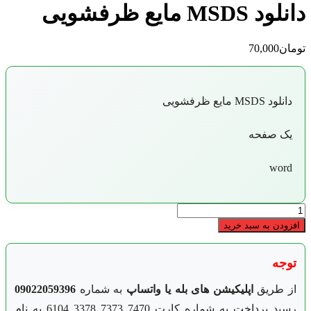
دانلود MSDS مایع ظرفشویی
تومان
70,000
دانلود MSDS مایع ظرفشویی
یک صفحه
word
دانلود
MSDS
افزودن به سبد خرید
مایع
ظرفشویی
عدد
توجه
از طریق
اپلیکیشن های بله یا واتساپ
به شماره
09022059396
رسید پرداخت به شماره کارت 7470 7373 3378 6104 به نام