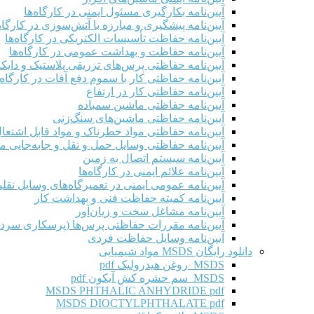
آیین‌نامه بکارگیری مسئول ایمنی در کارگاه‌ها
آیین‌نامه پیشگیری و مبارزه با آتش‌سوزی در کارگاه‌
آیین‌نامه حفاظت تأسیسات الکتریکی در کارگاه‌ها
آیین‌نامه حفاظت و بهداشت عمومی در کارگاه‌ها
آیین‌نامه حفاظتی پرس‌های تزریقی پلاستیک و دای
آیین‌نامه حفاظتی کار با سموم دفع آفات در کارگاه‌
آیین‌نامه حفاظتی کار در ارتفاع
آیین‌نامه حفاظتی ماشین سمباده
آیین‌نامه حفاظتی ماشین‌های سنگ‌زنی
آیین‌نامه حفاظتی مواد خطرناک و مواد قابل اشتعال 
آیین‌نامه حفاظتی وسایل حمل و نقل و جابه‌جایی موا
آیین‌نامه سیستم اتصال به زمین
آیین‌نامه علائم ایمنی در کارگاه‌ها
آیین‌نامه عمومی ایمنی در تعمیرگاه‌های وسایل نقلی
آیین‌نامه کمیته حفاظت فنی و بهداشت کار
آیین‌نامه مشاغل سخت و زیان‌آور
آیین‌نامه مقررات حفاظتی پرس‌ها (پرسکاری سرد 
آیین‌نامه وسایل حفاظت فردی
دانلود رایگان MSDS مواد شیمیایی
MSDS روغن هیدرولیک pdf
MSDS سم حشره کش آیکون pdf
MSDS PHTHALIC ANHYDRIDE pdf
MSDS DIOCTYLPHTHALATE pdf