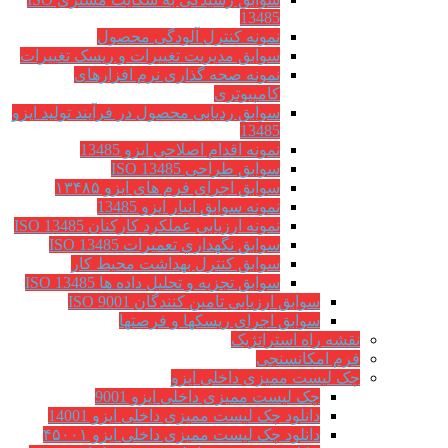
13485
نمونه کنترل آلودگی محصول
سوابق مدیریت تغییرات و ریسک تغییرات
نمونه صحه گذاری نرم افزارهای
کامپیوتری
سوابق ردیابی محصول در فرآیند تولید ایزو
13485
نمونه اقدام اصلاحی ایزو 13485
سوابق طراحی ISO 13485
سوابق اجرای فرم های ایزو ۱۳۴۸۵
نمونه سوابق انبار ایزو 13485
نمونه ارزیابی عملکرد کارکنان ISO 13485
سوابق نگهداري تعميرات ISO 13485
سوابق کنترل بهداشت محیط کار
سوابق تجزیه و تحلیل داده ها ISO 13485
سوابق ارزیابی تامین کنندگان ISO 9001
سوابق اجرای ریسکها و فرصتها
نقشه راه استراتژیک
فرم امکانسنجی
چک لیست ممیزی داخلی ایزو
چک لیست ممیزی داخلی ایزو 9001
دانلود چک لیست ممیزی داخلی ایزو 14001
دانلود چک لیست ممیزی داخلی ایزو ۴۵۰۰۱