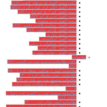
دانلود دستورالعمل هزینه های کیفیت COQ
دستورالعمل آنالیز ابزار اندازه گیری (MSA)
دستورالعمل کنترل فرآیند آماری(SPC)
دستورالعمل آدیت فرایند IATF
دستورالعمل آدیت محصول
دستورالعمل محاسبه قابلیت ماشین IATF
دستورالعمل کارایی ماشین OEE
دستورالعمل انبارش
دستورالعمل امکانسنجی
دستورالعمل شناسایی و ردیابی
دستورالعمل کالیبراسیون
دستورالعمل رضایت مشتری
نظامنامه
دانلود نظامنامه-سیستم-مدیریت-کیفیت-ISO-
9001
نظامنامه ایمنی و بهداشت شغلی ایزو ۴۵۰۰۱
نظامنامه زیست محیطی ایزو ۱۴۰۰۱
نظامنامه سیستم مدیریت یکپارچه IMS
نظامنامه رسیدگی به شکایت مشتری ایزو
۱۰۰۰۲
نظامنامه سیستم مدیریت کیفیت خودروسازی
IATF 16949
نظامنامه ایمنی غذایی ایزو ۲۲۰۰۰
ISO-13485-نظامنامه-کیفیت-تجهیزات-پزشکی