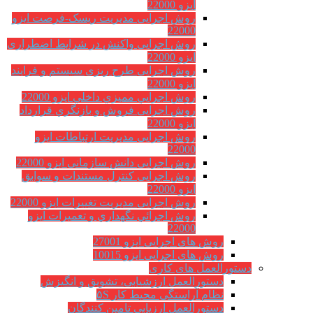
ایزو 22000
روش اجرایی مدیریت ریسک-فرصت ایزو
22000
روش اجرایی واکنش در شرایط اضطراری
ایزو 22000
روش اجرایی طرح ریزی سیستم و فرایند
ایزو 22000
روش اجرايي مميزي داخلي ایزو 22000
روش اجرایی فروش و بازنگري قرارداد
ایزو 22000
روش اجرایی مدیریت ارتباطات ایزو
22000
روش اجرایی دانش سازمانی ایزو 22000
روش اجرایی کنترل مستندات و سوابق
ایزو 22000
روش اجرایی مدیریت تغییرات ایزو 22000
روش اجرائي نگهداري و تعميرات ایزو
22000
روش های اجرایی ایزو 27001
روش های اجرایی ایزو 10015
دستورالعمل های کاری
دستورالعمل ارزشیابی، تشویق و انگیزش
نظام آراستگی محیط کار ۵S
دستورالعمل ارزیابی تامین کنندگان