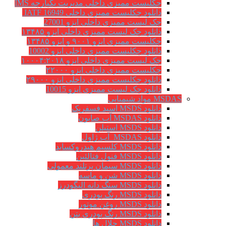
چکلیست ممیزی داخلی مدیریت یکپارچه IMS
دانلود چکلیست ممیزی داخلی IATF 16949
چک لیست ممیزی داخلی ایزو 27001
دانلود چک لیست ممیزی داخلی ایزو ۱۳۴۸۵
چکلیست ممیزی ایزو ۹۰۰۱ و ایزو ۱۳۴۸۵
دانلود چکلیست ممیزی داخلی ایزو 10002
چک لیست ممیزی داخلی ایزو ۱۰۰۰۴:۲۰۱۸
چکلیست ممیزی داخلی ایزو ۲۲۰۰۰
دانلود چکلیست ممیزی داخلی ایزو ۲۹۰۰۰
دانلود چک لیست ممیزی ایزو 10015
MSDAS مواد شیمیایی
دانلود MSDS اسید فسفریک
دانلود MSDAS آب صابون
دانلود MSDS استیلن
دانلود MSDAS آب ژاول
دانلود MSDS کلسیم هیدروکساید
دانلود MSDS فنول فتالئین
دانلود MSDS سیمان پرتلند معمولی
دانلود MSDS شن و ماسه
دانلود MSDS سنگ دانه الیگودرز
دانلود MSDS رنگ پودری
دانلود MSDS روغن موتور
دانلود MSDS رنگ پودری بتن
دانلود MSDS حلال ها