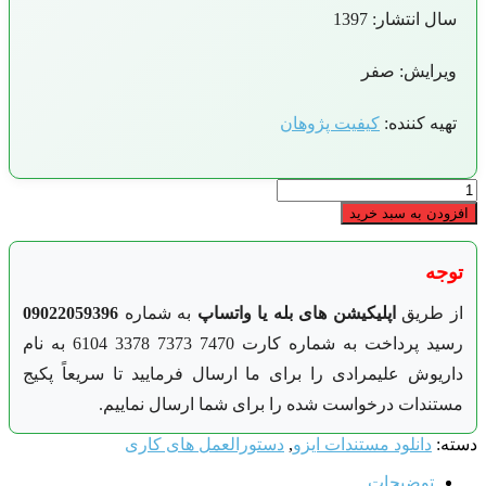
سال انتشار: 1397
ویرایش: صفر
تهیه کننده:
کیفیت پژوهان
ورالعمل
سایی
زودن به سبد خرید
ابی
وجه
ز طریق
اپلیکیشن های بله یا واتساپ
به شماره
09022059396
رسید پرداخت به شماره کارت 7470 7373 3378 6104 به نام
اریوش علیمرادی را برای ما ارسال فرمایید تا سریعاً پکیج
ستندات درخواست شده را برای شما ارسال نماییم.
ه:
دانلود مستندات ایزو
,
دستورالعمل های کاری
توضیحات