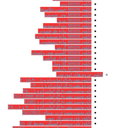
دانلود MSDS تینر
دانلود MSDS چسب جلاسنج
دانلود MSDS پودر شوینده
دانلود MSDS بنزین
دانلود MSDS نیترات سدیم
دانلود MSDS مایع ظرفشویی
دانلود MSDS مایع شیشه شوی
دانلود MSDS مایع دستشویی
دانلود MSDS گریس
دانلود MSDS کلسیم هیدروکساید
دانلود MSDS فنول فتالئین
دانلود MSDS گازوئیل
دانلود MSDS وایتکس
دانلود جزوه های آموزشی
دانلود-تشریح-الزامات-ایزو-۹۰۰۱-۲۰۱۵
جزوه تشریح الزامات ایزو ۱۴۰۰۱
پاورپوینت تشریح الزامات ایزو ۴۵۰۰۱
پاورپوینت تشریح الزامات ISO 22000 2018
پاورپوینت تشریح الزامات ایزو 13485
پاورپوینت تشریح الزامات ایزو ۹۰۰۱ و ۲۹۰۰۱
پاورپوینت-ممیزی-بر-مبنای-ISO19011
دانلود پاورپوینت کار تیمی
دانلود پاورپوینت آراستگی محیط کار ۵S