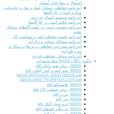
اشتعال و مواد قابل انفجار
آیین‌نامه حفاظتی وسایل حمل و نقل و جابه‌جایی
مواد و اشیا در کارگاه‌ها
آیین‌نامه سیستم اتصال به زمین
آیین‌نامه علائم ایمنی در کارگاه‌ها
آیین‌نامه عمومی ایمنی در تعمیرگاه‌های وسایل
نقلیه
آیین‌نامه کمیته حفاظت فنی و بهداشت کار
آیین‌نامه مشاغل سخت و زیان‌آور
آیین‌نامه مقررات حفاظتی پرس‌ها (پرسکاری
سرد فلزات)
آیین‌نامه وسایل حفاظت فردی
دانلود رایگان MSDS مواد شیمیایی
MSDS روغن هیدرولیک pdf
MSDS سم حشره کش آیکون pdf
MSDS PHTHALIC ANHYDRIDE pdf
MSDS DIOCTYLPHTHALATE pdf
MSDS پلاستیکها pdf
MSDS روغن صنعتی 230 pdf
MSDS بنزین pdf
MSDS تینر pdf
MSDS ایزو بوتیل الکل pdf
MSDS چربیگیر فسفاته pdf
MSDS چسب مایع pdf