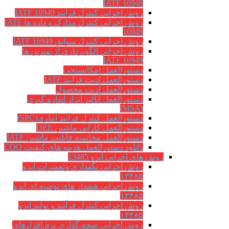
IATF 16949
روش اجرایی کنترل فرایند IATF 16949
روش اجرایی کنترل مدارک و داده ها IATF
16949
روش اجرایی کنترل سوابق IATF 16949
روش اجرايي الگوبرداري از بهترين ها
IATF 16949
دستورالعمل امکانسنجی
دستورالعمل آدیت فرایند IATF
دستورالعمل آدیت محصول
دستورالعمل آنالیز ابزار اندازه گیری
(MSA)
دستورالعمل کنترل فرآیند آماری(SPC)
دستورالعمل کارایی ماشین OEE
دستورالعمل محاسبه قابلیت ماشین IATF
دانلود دستورالعمل هزینه های کیفیت COQ
روش های اجرایی ایزو 13485
روش اجرایی نگهداری وتعمیرات ایزو
۱۳۴۸۵
روش اجرایی هشدار های توصیه ای ایزو
۱۳۴۸۵
روش اجرایی کنترل فرآیند و تولید ایزو
۱۳۴۸۵
روش اجرایی صحه گذاری نرم افزارهای