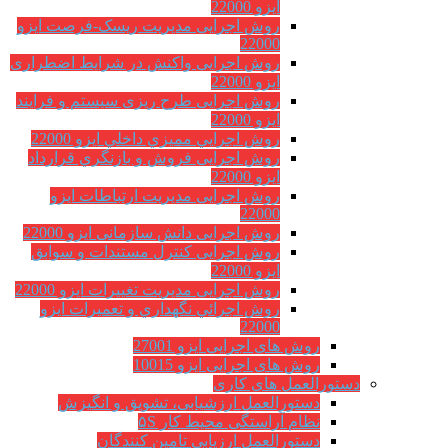
ایزو 22000
روش اجرایی مدیریت ریسک-فرصت ایزو
22000
روش اجرایی واکنش در شرایط اضطراری
ایزو 22000
روش اجرایی طرح ریزی سیستم و فرایند
ایزو 22000
روش اجرايي مميزي داخلي ایزو 22000
روش اجرایی فروش و بازنگري قرارداد
ایزو 22000
روش اجرایی مدیریت ارتباطات ایزو
22000
روش اجرایی دانش سازمانی ایزو 22000
روش اجرایی کنترل مستندات و سوابق
ایزو 22000
روش اجرایی مدیریت تغییرات ایزو 22000
روش اجرائي نگهداري و تعميرات ایزو
22000
روش های اجرایی ایزو 27001
روش های اجرایی ایزو 10015
دستورالعمل های کاری
دستورالعمل ارزشیابی، تشویق و انگیزش
نظام آراستگی محیط کار ۵S
دستورالعمل ارزیابی تامین کنندگان