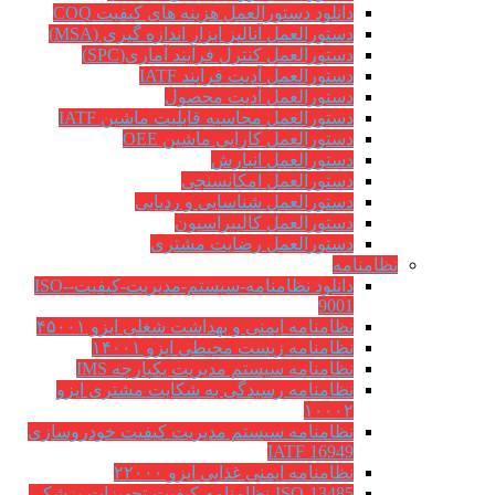
دانلود دستورالعمل هزینه های کیفیت COQ
دستورالعمل آنالیز ابزار اندازه گیری (MSA)
دستورالعمل کنترل فرآیند آماری(SPC)
دستورالعمل آدیت فرایند IATF
دستورالعمل آدیت محصول
دستورالعمل محاسبه قابلیت ماشین IATF
دستورالعمل کارایی ماشین OEE
دستورالعمل انبارش
دستورالعمل امکانسنجی
دستورالعمل شناسایی و ردیابی
دستورالعمل کالیبراسیون
دستورالعمل رضایت مشتری
نظامنامه
دانلود نظامنامه-سیستم-مدیریت-کیفیت-ISO-
9001
نظامنامه ایمنی و بهداشت شغلی ایزو ۴۵۰۰۱
نظامنامه زیست محیطی ایزو ۱۴۰۰۱
نظامنامه سیستم مدیریت یکپارچه IMS
نظامنامه رسیدگی به شکایت مشتری ایزو
۱۰۰۰۲
نظامنامه سیستم مدیریت کیفیت خودروسازی
IATF 16949
نظامنامه ایمنی غذایی ایزو ۲۲۰۰۰
ISO-13485-نظامنامه-کیفیت-تجهیزات-پزشکی