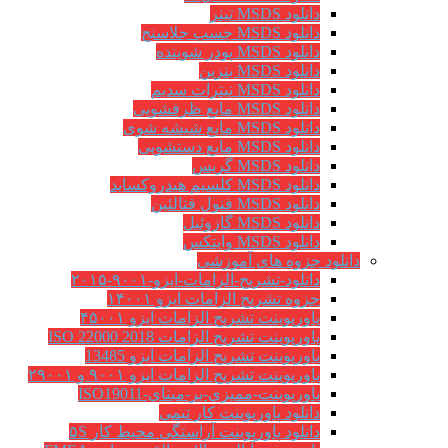
دانلود MSDS تینر
دانلود MSDS چسب جلاسنج
دانلود MSDS پودر شوینده
دانلود MSDS بنزین
دانلود MSDS نیترات سدیم
دانلود MSDS مایع ظرفشویی
دانلود MSDS مایع شیشه شوی
دانلود MSDS مایع دستشویی
دانلود MSDS گریس
دانلود MSDS کلسیم هیدروکساید
دانلود MSDS فنول فتالئین
دانلود MSDS گازوئیل
دانلود MSDS وایتکس
دانلود جزوه های آموزشی
دانلود-تشریح-الزامات-ایزو-۹۰۰۱-۲۰۱۵
جزوه تشریح الزامات ایزو ۱۴۰۰۱
پاورپوینت تشریح الزامات ایزو ۴۵۰۰۱
پاورپوینت تشریح الزامات ISO 22000 2018
پاورپوینت تشریح الزامات ایزو 13485
پاورپوینت تشریح الزامات ایزو ۹۰۰۱ و ۲۹۰۰۱
پاورپوینت-ممیزی-بر-مبنای-ISO19011
دانلود پاورپوینت کار تیمی
دانلود پاورپوینت آراستگی محیط کار ۵S