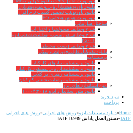
پاورپوینت آنالیز حالات بالقوه خرابی FMEA
دانلود پاورپوینت بازاریابی و مدیریت بازار
دانلود پاورپوینت تضمین کیفیت نرم افزار
پاورپوینت هوش هیجانی EQ
ساختار سازمانی
شرح وظايف مسوليتها و اختيارات
شرح وظایف در ایمنی و بهداشت شغلی ایزو
۴۵۰۰۱
شرح وظایف زیست محیطی
دانلود تکنیکال فایل تجهیزات پزشکی
پرسشنامه
دانلود پرسشنامه نیازهای کارکنان
دانلود پرسشنامه ارزیابی عملکرد کارکنان
دانلود پرسشنامه رهبری در کلاس
دانلود پرسشنامه رضایت شغلی کارکنان
متن استاندارد های ایزو
دانلود متن استاندارد ایزو ۱۰۰۰۴:۲۰۱۸
سبد خرید
پرداخت
Home
»
دانلود مستندات ایزو
»
روش های اجرایی
»
روش های اجرایی
IATF
»
دستورالعمل پاداش IATF 16949