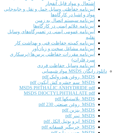
اشتعال و مواد قابل انفجار
آیین‌نامه حفاظتی وسایل حمل و نقل و جابه‌جایی
مواد و اشیا در کارگاه‌ها
آیین‌نامه سیستم اتصال به زمین
آیین‌نامه علائم ایمنی در کارگاه‌ها
آیین‌نامه عمومی ایمنی در تعمیرگاه‌های وسایل
نقلیه
آیین‌نامه کمیته حفاظت فنی و بهداشت کار
آیین‌نامه مشاغل سخت و زیان‌آور
آیین‌نامه مقررات حفاظتی پرس‌ها (پرسکاری
سرد فلزات)
آیین‌نامه وسایل حفاظت فردی
دانلود رایگان MSDS مواد شیمیایی
MSDS روغن هیدرولیک pdf
MSDS سم حشره کش آیکون pdf
MSDS PHTHALIC ANHYDRIDE pdf
MSDS DIOCTYLPHTHALATE pdf
MSDS پلاستیکها pdf
MSDS روغن صنعتی 230 pdf
MSDS بنزین pdf
MSDS تینر pdf
MSDS ایزو بوتیل الکل pdf
MSDS چربیگیر فسفاته pdf
MSDS چسب مایع pdf