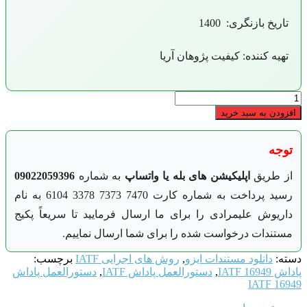
تاریخ بازنگری: 1400
تهیه کننده: کیفیت پژوهان آریا
دستورالعمل
پاداش
افزودن به سبد خرید
IATF
16949
عدد
توجه
از طریق
اپلیکیشن های بله یا واتساپ
به شماره
09022059396
رسید پرداخت به شماره کارت 7470 7373 3378 6104 به نام
داریوش علیمرادی را برای ما ارسال فرمایید تا سریعاً پکیج
مستندات درخواست شده را برای شما ارسال نماییم.
دسته:
دانلود مستندات ایزو
,
روش های اجرایی IATF
برچسب:
پاداش IATF 16949
,
دستورالعمل پاداش IATF
,
دستورالعمل پاداش
IATF 16949