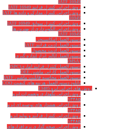
IATF 16949
روش اجرایی کنترل فرایند IATF 16949
روش اجرایی کنترل مدارک و داده ها IATF
16949
روش اجرایی کنترل سوابق IATF 16949
روش اجرايي الگوبرداري از بهترين ها
IATF 16949
دستورالعمل امکانسنجی
دستورالعمل آدیت فرایند IATF
دستورالعمل آدیت محصول
دستورالعمل آنالیز ابزار اندازه گیری
(MSA)
دستورالعمل کنترل فرآیند آماری(SPC)
دستورالعمل کارایی ماشین OEE
دستورالعمل محاسبه قابلیت ماشین IATF
دانلود دستورالعمل هزینه های کیفیت COQ
روش های اجرایی ایزو 13485
روش اجرایی نگهداری وتعمیرات ایزو
۱۳۴۸۵
روش اجرایی هشدار های توصیه ای ایزو
۱۳۴۸۵
روش اجرایی کنترل فرآیند و تولید ایزو
۱۳۴۸۵
روش اجرایی صحه گذاری نرم افزارهای