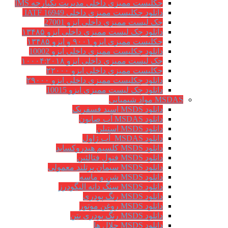
چکلیست ممیزی داخلی مدیریت یکپارچه IMS
دانلود چکلیست ممیزی داخلی IATF 16949
چک لیست ممیزی داخلی ایزو 27001
دانلود چک لیست ممیزی داخلی ایزو ۱۳۴۸۵
چکلیست ممیزی ایزو ۹۰۰۱ و ایزو ۱۳۴۸۵
دانلود چکلیست ممیزی داخلی ایزو 10002
چک لیست ممیزی داخلی ایزو ۱۰۰۰۴:۲۰۱۸
چکلیست ممیزی داخلی ایزو ۲۲۰۰۰
دانلود چکلیست ممیزی داخلی ایزو ۲۹۰۰۰
دانلود چک لیست ممیزی ایزو 10015
MSDAS مواد شیمیایی
دانلود MSDS اسید فسفریک
دانلود MSDAS آب صابون
دانلود MSDS استیلن
دانلود MSDAS آب ژاول
دانلود MSDS کلسیم هیدروکساید
دانلود MSDS فنول فتالئین
دانلود MSDS سیمان پرتلند معمولی
دانلود MSDS شن و ماسه
دانلود MSDS سنگ دانه الیگودرز
دانلود MSDS رنگ پودری
دانلود MSDS روغن موتور
دانلود MSDS رنگ پودری بتن
دانلود MSDS حلال ها