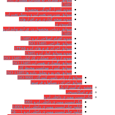
13485
نمونه کنترل آلودگی محصول
سوابق مدیریت تغییرات و ریسک تغییرات
نمونه صحه گذاری نرم افزارهای
کامپیوتری
سوابق ردیابی محصول در فرآیند تولید ایزو
13485
نمونه اقدام اصلاحی ایزو 13485
سوابق طراحی ISO 13485
سوابق اجرای فرم های ایزو ۱۳۴۸۵
نمونه سوابق انبار ایزو 13485
نمونه ارزیابی عملکرد کارکنان ISO 13485
سوابق نگهداري تعميرات ISO 13485
سوابق کنترل بهداشت محیط کار
سوابق تجزیه و تحلیل داده ها ISO 13485
سوابق ارزیابی تامین کنندگان ISO 9001
سوابق اجرای ریسکها و فرصتها
نقشه راه استراتژیک
فرم امکانسنجی
چک لیست ممیزی داخلی ایزو
چک لیست ممیزی داخلی ایزو 9001
دانلود چک لیست ممیزی داخلی ایزو 14001
دانلود چک لیست ممیزی داخلی ایزو ۴۵۰۰۱