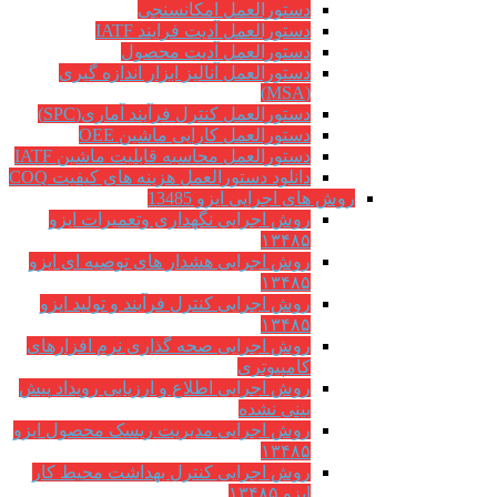
دستورالعمل امکانسنجی
دستورالعمل آدیت فرایند IATF
دستورالعمل آدیت محصول
دستورالعمل آنالیز ابزار اندازه گیری
(MSA)
دستورالعمل کنترل فرآیند آماری(SPC)
دستورالعمل کارایی ماشین OEE
دستورالعمل محاسبه قابلیت ماشین IATF
دانلود دستورالعمل هزینه های کیفیت COQ
روش های اجرایی ایزو 13485
روش اجرایی نگهداری وتعمیرات ایزو
۱۳۴۸۵
روش اجرایی هشدار های توصیه ای ایزو
۱۳۴۸۵
روش اجرایی کنترل فرآیند و تولید ایزو
۱۳۴۸۵
روش اجرایی صحه گذاری نرم افزارهای
کامپیوتری
روش اجرایی اطلاع و ارزیابی رویداد پیش
بینی نشده
روش اجرایی مدیریت ریسک محصول ایزو
۱۳۴۸۵
روش اجرایی کنترل بهداشت محیط کار
ایزو ۱۳۴۸۵