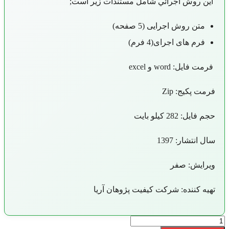
ائي شامل مستندات زیر است
;
ی (5 صفحه)
(4 فرم)
 excel
رکت کیفیت پژوهان آریا