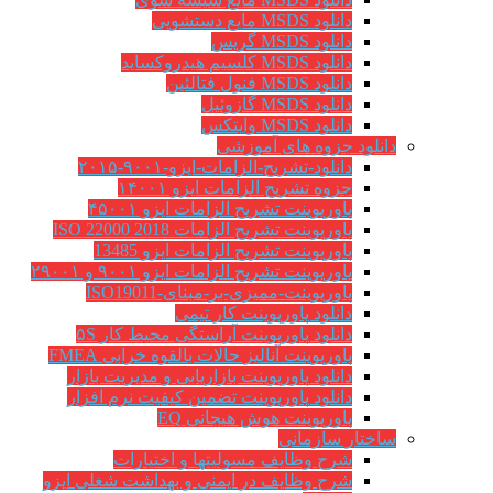
دانلود MSDS مایع دستشویی
دانلود MSDS گریس
دانلود MSDS کلسیم هیدروکساید
دانلود MSDS فنول فتالئین
دانلود MSDS گازوئیل
دانلود MSDS وایتکس
ود جزوه های آموزشی
دانلود-تشریح-الزامات-ایزو-۹۰۰۱-۲۰۱۵
جزوه تشریح الزامات ایزو ۱۴۰۰۱
پاورپوینت تشریح الزامات ایزو ۴۵۰۰۱
پاورپوینت تشریح الزامات ISO 22000 2018
پاورپوینت تشریح الزامات ایزو 13485
پاورپوینت تشریح الزامات ایزو ۹۰۰۱ و ۲۹۰۰۱
پاورپوینت-ممیزی-بر-مبنای-ISO19011
دانلود پاورپوینت کار تیمی
دانلود پاورپوینت آراستگی محیط کار ۵S
پاورپوینت آنالیز حالات بالقوه خرابی FMEA
دانلود پاورپوینت بازاریابی و مدیریت بازار
دانلود پاورپوینت تضمین کیفیت نرم افزار
پاورپوینت هوش هیجانی EQ
ار سازمانی
شرح وظايف مسوليتها و اختيارات
شرح وظایف در ایمنی و بهداشت شغلی ایزو