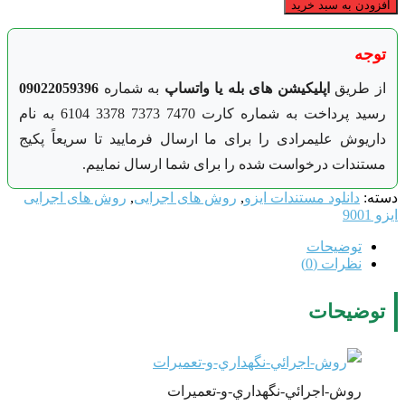
ید
یشن های بله یا واتساپ
به شماره
09022059396
رسید پرداخت به شماره کارت 7470 7373 3378 6104 به نام
دی را برای ما ارسال فرمایید تا سریعاً پکیج
ست شده را برای شما ارسال نماییم.
ندات ایزو
,
روش های اجرایی
,
روش های اجرایی
ي-نگهداري-و-تعميرات