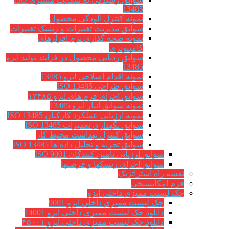
13485
نمونه کنترل آلودگی محصول
سوابق مدیریت تغییرات و ریسک تغییرات
نمونه صحه گذاری نرم افزارهای
کامپیوتری
سوابق ردیابی محصول در فرآیند تولید ایزو
13485
نمونه اقدام اصلاحی ایزو 13485
سوابق طراحی ISO 13485
سوابق اجرای فرم های ایزو ۱۳۴۸۵
نمونه سوابق انبار ایزو 13485
نمونه ارزیابی عملکرد کارکنان ISO 13485
سوابق نگهداري تعميرات ISO 13485
سوابق کنترل بهداشت محیط کار
سوابق تجزیه و تحلیل داده ها ISO 13485
سوابق ارزیابی تامین کنندگان ISO 9001
سوابق اجرای ریسکها و فرصتها
نقشه راه استراتژیک
فرم امکانسنجی
چک لیست ممیزی داخلی ایزو
چک لیست ممیزی داخلی ایزو 9001
دانلود چک لیست ممیزی داخلی ایزو 14001
دانلود چک لیست ممیزی داخلی ایزو ۴۵۰۰۱