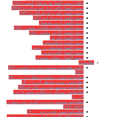
دانلود دستورالعمل هزینه های کیفیت COQ
دستورالعمل آنالیز ابزار اندازه گیری (MSA)
دستورالعمل کنترل فرآیند آماری(SPC)
دستورالعمل آدیت فرایند IATF
دستورالعمل آدیت محصول
دستورالعمل محاسبه قابلیت ماشین IATF
دستورالعمل کارایی ماشین OEE
دستورالعمل انبارش
دستورالعمل امکانسنجی
دستورالعمل شناسایی و ردیابی
دستورالعمل کالیبراسیون
دستورالعمل رضایت مشتری
نظامنامه
دانلود نظامنامه-سیستم-مدیریت-کیفیت-ISO-
9001
نظامنامه ایمنی و بهداشت شغلی ایزو ۴۵۰۰۱
نظامنامه زیست محیطی ایزو ۱۴۰۰۱
نظامنامه سیستم مدیریت یکپارچه IMS
نظامنامه رسیدگی به شکایت مشتری ایزو
۱۰۰۰۲
نظامنامه سیستم مدیریت کیفیت خودروسازی
IATF 16949
نظامنامه ایمنی غذایی ایزو ۲۲۰۰۰
ISO-13485-نظامنامه-کیفیت-تجهیزات-پزشکی