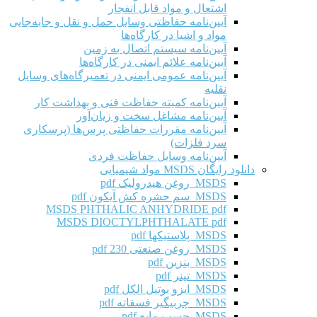
اشتعال و مواد قابل انفجار
آیین‌نامه حفاظتی وسایل حمل و نقل و جابه‌جایی
مواد و اشیا در کارگاه‌ها
آیین‌نامه سیستم اتصال به زمین
آیین‌نامه علائم ایمنی در کارگاه‌ها
آیین‌نامه عمومی ایمنی در تعمیرگاه‌های وسایل
نقلیه
آیین‌نامه کمیته حفاظت فنی و بهداشت کار
آیین‌نامه مشاغل سخت و زیان‌آور
آیین‌نامه مقررات حفاظتی پرس‌ها (پرسکاری
سرد فلزات)
آیین‌نامه وسایل حفاظت فردی
دانلود رایگان MSDS مواد شیمیایی
MSDS روغن هیدرولیک pdf
MSDS سم حشره کش آیکون pdf
MSDS PHTHALIC ANHYDRIDE pdf
MSDS DIOCTYLPHTHALATE pdf
MSDS پلاستیکها pdf
MSDS روغن صنعتی 230 pdf
MSDS بنزین pdf
MSDS تینر pdf
MSDS ایزو بوتیل الکل pdf
MSDS چربیگیر فسفاته pdf
MSDS چسب مایع pdf