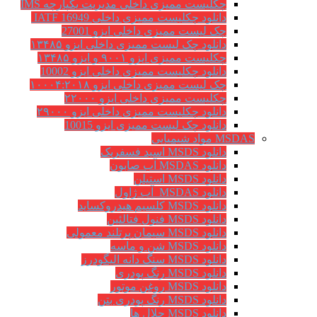
چکلیست ممیزی داخلی مدیریت یکپارچه IMS
دانلود چکلیست ممیزی داخلی IATF 16949
چک لیست ممیزی داخلی ایزو 27001
دانلود چک لیست ممیزی داخلی ایزو ۱۳۴۸۵
چکلیست ممیزی ایزو ۹۰۰۱ و ایزو ۱۳۴۸۵
دانلود چکلیست ممیزی داخلی ایزو 10002
چک لیست ممیزی داخلی ایزو ۱۰۰۰۴:۲۰۱۸
چکلیست ممیزی داخلی ایزو ۲۲۰۰۰
دانلود چکلیست ممیزی داخلی ایزو ۲۹۰۰۰
دانلود چک لیست ممیزی ایزو 10015
MSDAS مواد شیمیایی
دانلود MSDS اسید فسفریک
دانلود MSDAS آب صابون
دانلود MSDS استیلن
دانلود MSDAS آب ژاول
دانلود MSDS کلسیم هیدروکساید
دانلود MSDS فنول فتالئین
دانلود MSDS سیمان پرتلند معمولی
دانلود MSDS شن و ماسه
دانلود MSDS سنگ دانه الیگودرز
دانلود MSDS رنگ پودری
دانلود MSDS روغن موتور
دانلود MSDS رنگ پودری بتن
دانلود MSDS حلال ها