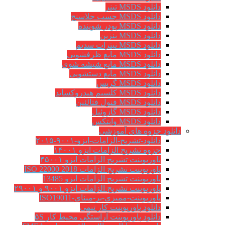
دانلود MSDS تینر
دانلود MSDS چسب جلاسنج
دانلود MSDS پودر شوینده
دانلود MSDS بنزین
دانلود MSDS نیترات سدیم
دانلود MSDS مایع ظرفشویی
دانلود MSDS مایع شیشه شوی
دانلود MSDS مایع دستشویی
دانلود MSDS گریس
دانلود MSDS کلسیم هیدروکساید
دانلود MSDS فنول فتالئین
دانلود MSDS گازوئیل
دانلود MSDS وایتکس
دانلود جزوه های آموزشی
دانلود-تشریح-الزامات-ایزو-۹۰۰۱-۲۰۱۵
جزوه تشریح الزامات ایزو ۱۴۰۰۱
پاورپوینت تشریح الزامات ایزو ۴۵۰۰۱
پاورپوینت تشریح الزامات ISO 22000 2018
پاورپوینت تشریح الزامات ایزو 13485
پاورپوینت تشریح الزامات ایزو ۹۰۰۱ و ۲۹۰۰۱
پاورپوینت-ممیزی-بر-مبنای-ISO19011
دانلود پاورپوینت کار تیمی
دانلود پاورپوینت آراستگی محیط کار ۵S