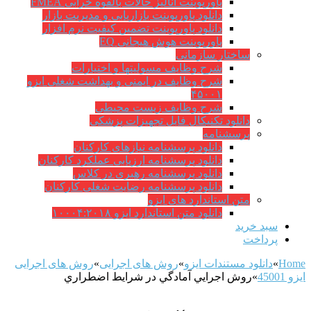
پاورپوینت آنالیز حالات بالقوه خرابی FMEA
دانلود پاورپوینت بازاریابی و مدیریت بازار
دانلود پاورپوینت تضمین کیفیت نرم افزار
پاورپوینت هوش هیجانی EQ
ساختار سازمانی
شرح وظايف مسوليتها و اختيارات
شرح وظایف در ایمنی و بهداشت شغلی ایزو
۴۵۰۰۱
شرح وظایف زیست محیطی
دانلود تکنیکال فایل تجهیزات پزشکی
پرسشنامه
دانلود پرسشنامه نیازهای کارکنان
دانلود پرسشنامه ارزیابی عملکرد کارکنان
دانلود پرسشنامه رهبری در کلاس
دانلود پرسشنامه رضایت شغلی کارکنان
متن استاندارد های ایزو
دانلود متن استاندارد ایزو ۱۰۰۰۴:۲۰۱۸
سبد خرید
پرداخت
Home
»
دانلود مستندات ایزو
»
روش های اجرایی
»
روش های اجرایی
ایزو 45001
»
روش اجرايي آمادگي در شرايط اضطراري