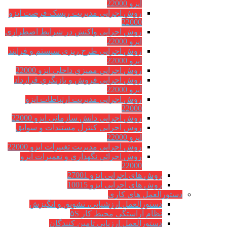
ایزو 22000
روش اجرایی مدیریت ریسک-فرصت ایزو
22000
روش اجرایی واکنش در شرایط اضطراری
ایزو 22000
روش اجرایی طرح ریزی سیستم و فرایند
ایزو 22000
روش اجرايي مميزي داخلي ایزو 22000
روش اجرایی فروش و بازنگري قرارداد
ایزو 22000
روش اجرایی مدیریت ارتباطات ایزو
22000
روش اجرایی دانش سازمانی ایزو 22000
روش اجرایی کنترل مستندات و سوابق
ایزو 22000
روش اجرایی مدیریت تغییرات ایزو 22000
روش اجرائي نگهداري و تعميرات ایزو
22000
روش های اجرایی ایزو 27001
روش های اجرایی ایزو 10015
دستورالعمل های کاری
دستورالعمل ارزشیابی، تشویق و انگیزش
نظام آراستگی محیط کار ۵S
دستورالعمل ارزیابی تامین کنندگان