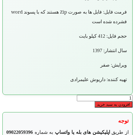
Zip
word
فرمت فایل: فایل ها به صورت
هستند که با پسوند
فشرده شده است
حجم فایل: 412 کیلو بایت
سال انتشار: 1397
ویرایش: صفر
تهیه کننده: داریوش علیمرادی
روش
اجرايي
افزودن به سبد خرید
آمادگي
در
شرايط
توجه
اضطراري
عدد
از طریق
اپلیکیشن های بله یا واتساپ
به شماره
09022059396