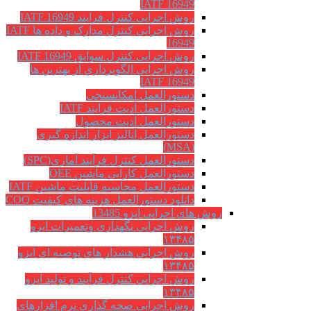
IATF 16949
روش اجرایی کنترل فرایند IATF 16949
روش اجرایی کنترل مدارک و داده ها IATF
16949
روش اجرایی کنترل سوابق IATF 16949
روش اجرايي الگوبرداري از بهترين ها
IATF 16949
دستورالعمل امکانسنجی
دستورالعمل آدیت فرایند IATF
دستورالعمل آدیت محصول
دستورالعمل آنالیز ابزار اندازه گیری
(MSA)
دستورالعمل کنترل فرآیند آماری(SPC)
دستورالعمل کارایی ماشین OEE
دستورالعمل محاسبه قابلیت ماشین IATF
دانلود دستورالعمل هزینه های کیفیت COQ
روش های اجرایی ایزو 13485
روش اجرایی نگهداری وتعمیرات ایزو
۱۳۴۸۵
روش اجرایی هشدار های توصیه ای ایزو
۱۳۴۸۵
روش اجرایی کنترل فرآیند و تولید ایزو
۱۳۴۸۵
روش اجرایی صحه گذاری نرم افزارهای