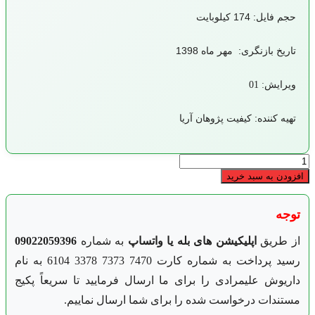
حجم فایل: 174 کیلوبایت
تاریخ بازنگری: مهر ماه 1398
ویرایش: 01
تهیه کننده: کیفیت پژوهان آریا
روش
اجرايي
افزودن به سبد خرید
كنترل
محصول
توجه
نامنطبق
ایزو
22000
از طریق
اپلیکیشن های بله یا واتساپ
به شماره
09022059396
عدد
رسید پرداخت به شماره کارت 7470 7373 3378 6104 به نام
داریوش علیمرادی را برای ما ارسال فرمایید تا سریعاً پکیج
مستندات درخواست شده را برای شما ارسال نماییم.