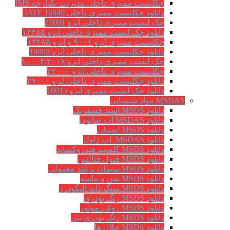
چکلیست ممیزی داخلی مدیریت یکپارچه IMS
دانلود چکلیست ممیزی داخلی IATF 16949
چک لیست ممیزی داخلی ایزو 27001
دانلود چک لیست ممیزی داخلی ایزو ۱۳۴۸۵
چکلیست ممیزی ایزو ۹۰۰۱ و ایزو ۱۳۴۸۵
دانلود چکلیست ممیزی داخلی ایزو 10002
چک لیست ممیزی داخلی ایزو ۱۰۰۰۴:۲۰۱۸
چکلیست ممیزی داخلی ایزو ۲۲۰۰۰
دانلود چکلیست ممیزی داخلی ایزو ۲۹۰۰۰
دانلود چک لیست ممیزی ایزو 10015
MSDAS مواد شیمیایی
دانلود MSDS اسید فسفریک
دانلود MSDAS آب صابون
دانلود MSDS استیلن
دانلود MSDAS آب ژاول
دانلود MSDS کلسیم هیدروکساید
دانلود MSDS فنول فتالئین
دانلود MSDS سیمان پرتلند معمولی
دانلود MSDS شن و ماسه
دانلود MSDS سنگ دانه الیگودرز
دانلود MSDS رنگ پودری
دانلود MSDS روغن موتور
دانلود MSDS رنگ پودری بتن
دانلود MSDS حلال ها