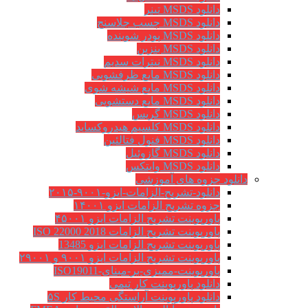
دانلود MSDS تینر
دانلود MSDS چسب جلاسنج
دانلود MSDS پودر شوینده
دانلود MSDS بنزین
دانلود MSDS نیترات سدیم
دانلود MSDS مایع ظرفشویی
دانلود MSDS مایع شیشه شوی
دانلود MSDS مایع دستشویی
دانلود MSDS گریس
دانلود MSDS کلسیم هیدروکساید
دانلود MSDS فنول فتالئین
دانلود MSDS گازوئیل
دانلود MSDS وایتکس
دانلود جزوه های آموزشی
دانلود-تشریح-الزامات-ایزو-۹۰۰۱-۲۰۱۵
جزوه تشریح الزامات ایزو ۱۴۰۰۱
پاورپوینت تشریح الزامات ایزو ۴۵۰۰۱
پاورپوینت تشریح الزامات ISO 22000 2018
پاورپوینت تشریح الزامات ایزو 13485
پاورپوینت تشریح الزامات ایزو ۹۰۰۱ و ۲۹۰۰۱
پاورپوینت-ممیزی-بر-مبنای-ISO19011
دانلود پاورپوینت کار تیمی
دانلود پاورپوینت آراستگی محیط کار ۵S