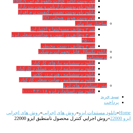
پاورپوینت آنالیز حالات بالقوه خرابی FMEA
دانلود پاورپوینت بازاریابی و مدیریت بازار
دانلود پاورپوینت تضمین کیفیت نرم افزار
پاورپوینت هوش هیجانی EQ
ساختار سازمانی
شرح وظايف مسوليتها و اختيارات
شرح وظایف در ایمنی و بهداشت شغلی ایزو
۴۵۰۰۱
شرح وظایف زیست محیطی
دانلود تکنیکال فایل تجهیزات پزشکی
پرسشنامه
دانلود پرسشنامه نیازهای کارکنان
دانلود پرسشنامه ارزیابی عملکرد کارکنان
دانلود پرسشنامه رهبری در کلاس
دانلود پرسشنامه رضایت شغلی کارکنان
متن استاندارد های ایزو
دانلود متن استاندارد ایزو ۱۰۰۰۴:۲۰۱۸
سبد خرید
پرداخت
Home
»
دانلود مستندات ایزو
»
روش های اجرایی
»
روش های اجرایی
ایزو 22000
»
روش اجرايي كنترل محصول نامنطبق ایزو 22000