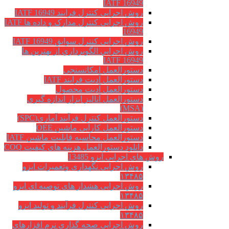
IATF 16949
روش اجرایی کنترل فرایند IATF 16949
روش اجرایی کنترل مدارک و داده ها IATF
16949
روش اجرایی کنترل سوابق IATF 16949
روش اجرايي الگوبرداري از بهترين ها
IATF 16949
دستورالعمل امکانسنجی
دستورالعمل آدیت فرایند IATF
دستورالعمل آدیت محصول
دستورالعمل آنالیز ابزار اندازه گیری
(MSA)
دستورالعمل کنترل فرآیند آماری(SPC)
دستورالعمل کارایی ماشین OEE
دستورالعمل محاسبه قابلیت ماشین IATF
دانلود دستورالعمل هزینه های کیفیت COQ
روش های اجرایی ایزو 13485
روش اجرایی نگهداری وتعمیرات ایزو
۱۳۴۸۵
روش اجرایی هشدار های توصیه ای ایزو
۱۳۴۸۵
روش اجرایی کنترل فرآیند و تولید ایزو
۱۳۴۸۵
روش اجرایی صحه گذاری نرم افزارهای