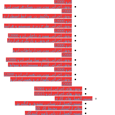
ایزو 22000
روش اجرایی مدیریت ریسک-فرصت ایزو
22000
روش اجرایی واکنش در شرایط اضطراری
ایزو 22000
روش اجرایی طرح ریزی سیستم و فرایند
ایزو 22000
روش اجرايي مميزي داخلي ایزو 22000
روش اجرایی فروش و بازنگري قرارداد
ایزو 22000
روش اجرایی مدیریت ارتباطات ایزو
22000
روش اجرایی دانش سازمانی ایزو 22000
روش اجرایی کنترل مستندات و سوابق
ایزو 22000
روش اجرایی مدیریت تغییرات ایزو 22000
روش اجرائي نگهداري و تعميرات ایزو
22000
روش های اجرایی ایزو 27001
روش های اجرایی ایزو 10015
دستورالعمل های کاری
دستورالعمل ارزشیابی، تشویق و انگیزش
نظام آراستگی محیط کار ۵S
دستورالعمل ارزیابی تامین کنندگان