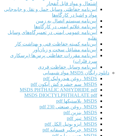
اشتعال و مواد قابل انفجار
آیین‌نامه حفاظتی وسایل حمل و نقل و جابه‌جایی
مواد و اشیا در کارگاه‌ها
آیین‌نامه سیستم اتصال به زمین
آیین‌نامه علائم ایمنی در کارگاه‌ها
آیین‌نامه عمومی ایمنی در تعمیرگاه‌های وسایل
نقلیه
آیین‌نامه کمیته حفاظت فنی و بهداشت کار
آیین‌نامه مشاغل سخت و زیان‌آور
آیین‌نامه مقررات حفاظتی پرس‌ها (پرسکاری
سرد فلزات)
آیین‌نامه وسایل حفاظت فردی
دانلود رایگان MSDS مواد شیمیایی
MSDS روغن هیدرولیک pdf
MSDS سم حشره کش آیکون pdf
MSDS PHTHALIC ANHYDRIDE pdf
MSDS DIOCTYLPHTHALATE pdf
MSDS پلاستیکها pdf
MSDS روغن صنعتی 230 pdf
MSDS بنزین pdf
MSDS تینر pdf
MSDS ایزو بوتیل الکل pdf
MSDS چربیگیر فسفاته pdf
MSDS چسب مایع pdf