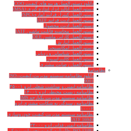
دانلود دستورالعمل هزینه های کیفیت COQ
دستورالعمل آنالیز ابزار اندازه گیری (MSA)
دستورالعمل کنترل فرآیند آماری(SPC)
دستورالعمل آدیت فرایند IATF
دستورالعمل آدیت محصول
دستورالعمل محاسبه قابلیت ماشین IATF
دستورالعمل کارایی ماشین OEE
دستورالعمل انبارش
دستورالعمل امکانسنجی
دستورالعمل شناسایی و ردیابی
دستورالعمل کالیبراسیون
دستورالعمل رضایت مشتری
نظامنامه
دانلود نظامنامه-سیستم-مدیریت-کیفیت-ISO-
9001
نظامنامه ایمنی و بهداشت شغلی ایزو ۴۵۰۰۱
نظامنامه زیست محیطی ایزو ۱۴۰۰۱
نظامنامه سیستم مدیریت یکپارچه IMS
نظامنامه رسیدگی به شکایت مشتری ایزو
۱۰۰۰۲
نظامنامه سیستم مدیریت کیفیت خودروسازی
IATF 16949
نظامنامه ایمنی غذایی ایزو ۲۲۰۰۰
ISO-13485-نظامنامه-کیفیت-تجهیزات-پزشکی