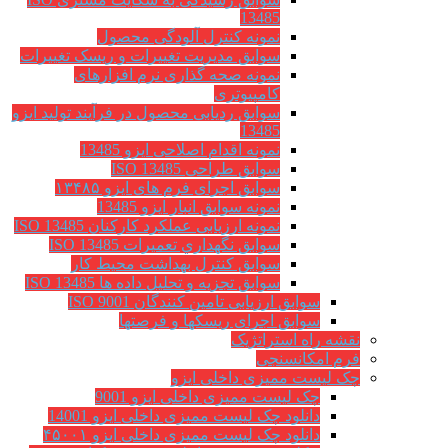
13485
نمونه کنترل آلودگی محصول
سوابق مدیریت تغییرات و ریسک تغییرات
نمونه صحه گذاری نرم افزارهای
کامپیوتری
سوابق ردیابی محصول در فرآیند تولید ایزو
13485
نمونه اقدام اصلاحی ایزو 13485
سوابق طراحی ISO 13485
سوابق اجرای فرم های ایزو ۱۳۴۸۵
نمونه سوابق انبار ایزو 13485
نمونه ارزیابی عملکرد کارکنان ISO 13485
سوابق نگهداري تعميرات ISO 13485
سوابق کنترل بهداشت محیط کار
سوابق تجزیه و تحلیل داده ها ISO 13485
سوابق ارزیابی تامین کنندگان ISO 9001
سوابق اجرای ریسکها و فرصتها
نقشه راه استراتژیک
فرم امکانسنجی
چک لیست ممیزی داخلی ایزو
چک لیست ممیزی داخلی ایزو 9001
دانلود چک لیست ممیزی داخلی ایزو 14001
دانلود چک لیست ممیزی داخلی ایزو ۴۵۰۰۱