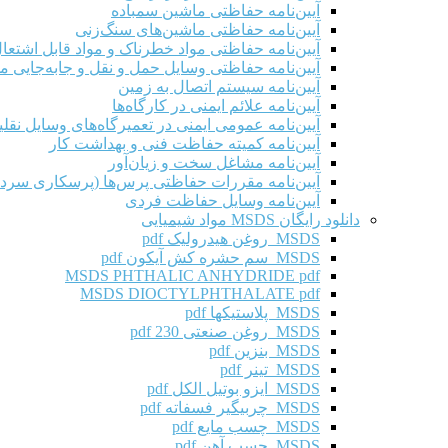
آیین‌نامه حفاظتی ماشین سمباده
آیین‌نامه حفاظتی ماشین‌های سنگ‌زنی
آیین‌نامه حفاظتی مواد خطرناک و مواد قابل اشتعال 
آیین‌نامه حفاظتی وسایل حمل و نقل و جابه‌جایی موا
آیین‌نامه سیستم اتصال به زمین
آیین‌نامه علائم ایمنی در کارگاه‌ها
آیین‌نامه عمومی ایمنی در تعمیرگاه‌های وسایل نقلی
آیین‌نامه کمیته حفاظت فنی و بهداشت کار
آیین‌نامه مشاغل سخت و زیان‌آور
آیین‌نامه مقررات حفاظتی پرس‌ها (پرسکاری سرد 
آیین‌نامه وسایل حفاظت فردی
دانلود رایگان MSDS مواد شیمیایی
MSDS روغن هیدرولیک pdf
MSDS سم حشره کش آیکون pdf
MSDS PHTHALIC ANHYDRIDE pdf
MSDS DIOCTYLPHTHALATE pdf
MSDS پلاستیکها pdf
MSDS روغن صنعتی 230 pdf
MSDS بنزین pdf
MSDS تینر pdf
MSDS ایزو بوتیل الکل pdf
MSDS چربیگیر فسفاته pdf
MSDS چسب مایع pdf
MSDS چسب آهن pdf