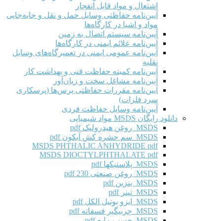
اشتعال و مواد قابل انفجار
آیین‌نامه حفاظتی وسایل حمل و نقل و جابه‌جایی
مواد و اشیا در کارگاه‌ها
آیین‌نامه سیستم اتصال به زمین
آیین‌نامه علائم ایمنی در کارگاه‌ها
آیین‌نامه عمومی ایمنی در تعمیرگاه‌های وسایل
نقلیه
آیین‌نامه کمیته حفاظت فنی و بهداشت کار
آیین‌نامه مشاغل سخت و زیان‌آور
آیین‌نامه مقررات حفاظتی پرس‌ها (پرسکاری
سرد فلزات)
آیین‌نامه وسایل حفاظت فردی
دانلود رایگان MSDS مواد شیمیایی
MSDS روغن هیدرولیک pdf
MSDS سم حشره کش آیکون pdf
MSDS PHTHALIC ANHYDRIDE pdf
MSDS DIOCTYLPHTHALATE pdf
MSDS پلاستیکها pdf
MSDS روغن صنعتی 230 pdf
MSDS بنزین pdf
MSDS تینر pdf
MSDS ایزو بوتیل الکل pdf
MSDS چربیگیر فسفاته pdf
MSDS چسب مایع pdf