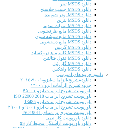
دانلود MSDS تینر
دانلود MSDS چسب جلاسنج
دانلود MSDS پودر شوینده
دانلود MSDS بنزین
دانلود MSDS نیترات سدیم
دانلود MSDS مایع ظرفشویی
دانلود MSDS مایع شیشه شوی
دانلود MSDS مایع دستشویی
دانلود MSDS گریس
دانلود MSDS کلسیم هیدروکساید
دانلود MSDS فنول فتالئین
دانلود MSDS گازوئیل
دانلود MSDS وایتکس
دانلود جزوه های آموزشی
دانلود-تشریح-الزامات-ایزو-۹۰۰۱-۲۰۱۵
جزوه تشریح الزامات ایزو ۱۴۰۰۱
پاورپوینت تشریح الزامات ایزو ۴۵۰۰۱
پاورپوینت تشریح الزامات ISO 22000 2018
پاورپوینت تشریح الزامات ایزو 13485
پاورپوینت تشریح الزامات ایزو ۹۰۰۱ و ۲۹۰۰۱
پاورپوینت-ممیزی-بر-مبنای-ISO19011
دانلود پاورپوینت کار تیمی
دانلود پاورپوینت آراستگی محیط کار ۵S