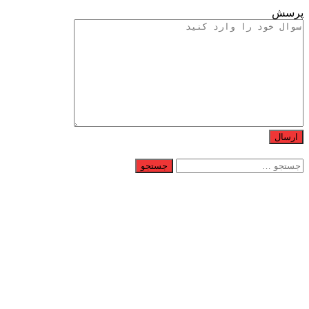
پرسش
جستجو
برای: