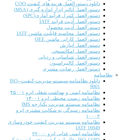
دانلود دستورالعمل هزینه های کیفیت COQ
دستورالعمل آنالیز ابزار اندازه گیری (MSA)
دستورالعمل کنترل فرآیند آماری(SPC)
دستورالعمل آدیت فرایند IATF
دستورالعمل آدیت محصول
دستورالعمل محاسبه قابلیت ماشین IATF
دستورالعمل کارایی ماشین OEE
دستورالعمل انبارش
دستورالعمل امکانسنجی
دستورالعمل شناسایی و ردیابی
دستورالعمل کالیبراسیون
دستورالعمل رضایت مشتری
نظامنامه
دانلود نظامنامه-سیستم-مدیریت-کیفیت-ISO-
9001
نظامنامه ایمنی و بهداشت شغلی ایزو ۴۵۰۰۱
نظامنامه زیست محیطی ایزو ۱۴۰۰۱
نظامنامه سیستم مدیریت یکپارچه IMS
نظامنامه رسیدگی به شکایت مشتری ایزو
۱۰۰۰۲
نظامنامه سیستم مدیریت کیفیت خودروسازی
IATF 16949
نظامنامه ایمنی غذایی ایزو ۲۲۰۰۰
ISO-13485-نظامنامه-کیفیت-تجهیزات-پزشکی