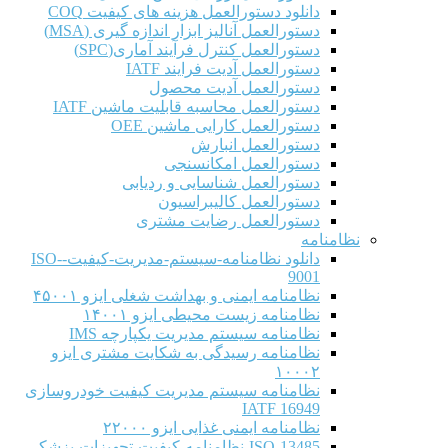
دانلود دستورالعمل هزینه های کیفیت COQ
دستورالعمل آنالیز ابزار اندازه گیری (MSA)
دستورالعمل کنترل فرآیند آماری(SPC)
دستورالعمل آدیت فرایند IATF
دستورالعمل آدیت محصول
دستورالعمل محاسبه قابلیت ماشین IATF
دستورالعمل کارایی ماشین OEE
دستورالعمل انبارش
دستورالعمل امکانسنجی
دستورالعمل شناسایی و ردیابی
دستورالعمل کالیبراسیون
دستورالعمل رضایت مشتری
نظامنامه
دانلود نظامنامه-سیستم-مدیریت-کیفیت-ISO-
9001
نظامنامه ایمنی و بهداشت شغلی ایزو ۴۵۰۰۱
نظامنامه زیست محیطی ایزو ۱۴۰۰۱
نظامنامه سیستم مدیریت یکپارچه IMS
نظامنامه رسیدگی به شکایت مشتری ایزو
۱۰۰۰۲
نظامنامه سیستم مدیریت کیفیت خودروسازی
IATF 16949
نظامنامه ایمنی غذایی ایزو ۲۲۰۰۰
ISO-13485-نظامنامه-کیفیت-تجهیزات-پزشکی