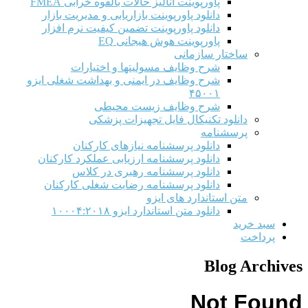
پاورپوینت آنالیز حالات بالقوه خرابی FMEA
دانلود پاورپوینت بازاریابی و مدیریت بازار
دانلود پاورپوینت تضمین کیفیت نرم افزار
پاورپوینت هوش هیجانی EQ
ساختار سازمانی
شرح وظايف مسوليتها و اختيارات
شرح وظایف در ایمنی و بهداشت شغلی ایزو
۴۵۰۰۱
شرح وظایف زیست محیطی
دانلود تکنیکال فایل تجهیزات پزشکی
پرسشنامه
دانلود پرسشنامه نیازهای کارکنان
دانلود پرسشنامه ارزیابی عملکرد کارکنان
دانلود پرسشنامه رهبری در کلاس
دانلود پرسشنامه رضایت شغلی کارکنان
متن استاندارد های ایزو
دانلود متن استاندارد ایزو ۱۰۰۰۴:۲۰۱۸
سبد خرید
پرداخت
Blog Archives
Not Found