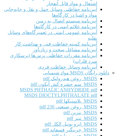
اشتعال و مواد قابل انفجار
آیین‌نامه حفاظتی وسایل حمل و نقل و جابه‌جایی
مواد و اشیا در کارگاه‌ها
آیین‌نامه سیستم اتصال به زمین
آیین‌نامه علائم ایمنی در کارگاه‌ها
آیین‌نامه عمومی ایمنی در تعمیرگاه‌های وسایل
نقلیه
آیین‌نامه کمیته حفاظت فنی و بهداشت کار
آیین‌نامه مشاغل سخت و زیان‌آور
آیین‌نامه مقررات حفاظتی پرس‌ها (پرسکاری
سرد فلزات)
آیین‌نامه وسایل حفاظت فردی
دانلود رایگان MSDS مواد شیمیایی
MSDS روغن هیدرولیک pdf
MSDS سم حشره کش آیکون pdf
MSDS PHTHALIC ANHYDRIDE pdf
MSDS DIOCTYLPHTHALATE pdf
MSDS پلاستیکها pdf
MSDS روغن صنعتی 230 pdf
MSDS بنزین pdf
MSDS تینر pdf
MSDS ایزو بوتیل الکل pdf
MSDS چربیگیر فسفاته pdf
MSDS چسب مایع pdf