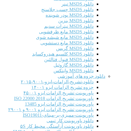
دانلود MSDS تینر
دانلود MSDS چسب جلاسنج
دانلود MSDS پودر شوینده
دانلود MSDS بنزین
دانلود MSDS نیترات سدیم
دانلود MSDS مایع ظرفشویی
دانلود MSDS مایع شیشه شوی
دانلود MSDS مایع دستشویی
دانلود MSDS گریس
دانلود MSDS کلسیم هیدروکساید
دانلود MSDS فنول فتالئین
دانلود MSDS گازوئیل
دانلود MSDS وایتکس
دانلود جزوه های آموزشی
دانلود-تشریح-الزامات-ایزو-۹۰۰۱-۲۰۱۵
جزوه تشریح الزامات ایزو ۱۴۰۰۱
پاورپوینت تشریح الزامات ایزو ۴۵۰۰۱
پاورپوینت تشریح الزامات ISO 22000 2018
پاورپوینت تشریح الزامات ایزو 13485
پاورپوینت تشریح الزامات ایزو ۹۰۰۱ و ۲۹۰۰۱
پاورپوینت-ممیزی-بر-مبنای-ISO19011
دانلود پاورپوینت کار تیمی
دانلود پاورپوینت آراستگی محیط کار ۵S