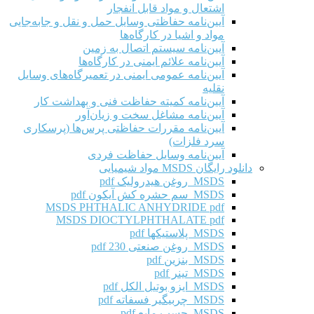
اشتعال و مواد قابل انفجار
آیین‌نامه حفاظتی وسایل حمل و نقل و جابه‌جایی
مواد و اشیا در کارگاه‌ها
آیین‌نامه سیستم اتصال به زمین
آیین‌نامه علائم ایمنی در کارگاه‌ها
آیین‌نامه عمومی ایمنی در تعمیرگاه‌های وسایل
نقلیه
آیین‌نامه کمیته حفاظت فنی و بهداشت کار
آیین‌نامه مشاغل سخت و زیان‌آور
آیین‌نامه مقررات حفاظتی پرس‌ها (پرسکاری
سرد فلزات)
آیین‌نامه وسایل حفاظت فردی
دانلود رایگان MSDS مواد شیمیایی
MSDS روغن هیدرولیک pdf
MSDS سم حشره کش آیکون pdf
MSDS PHTHALIC ANHYDRIDE pdf
MSDS DIOCTYLPHTHALATE pdf
MSDS پلاستیکها pdf
MSDS روغن صنعتی 230 pdf
MSDS بنزین pdf
MSDS تینر pdf
MSDS ایزو بوتیل الکل pdf
MSDS چربیگیر فسفاته pdf
MSDS چسب مایع pdf