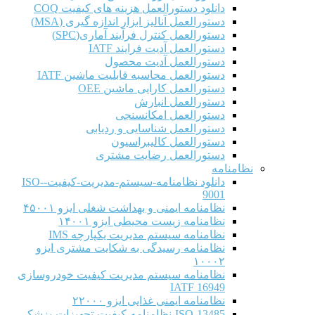
دانلود دستورالعمل هزینه های کیفیت COQ
دستورالعمل آنالیز ابزار اندازه گیری (MSA)
دستورالعمل کنترل فرآیند آماری(SPC)
دستورالعمل آدیت فرایند IATF
دستورالعمل آدیت محصول
دستورالعمل محاسبه قابلیت ماشین IATF
دستورالعمل کارایی ماشین OEE
دستورالعمل انبارش
دستورالعمل امکانسنجی
دستورالعمل شناسایی و ردیابی
دستورالعمل کالیبراسیون
دستورالعمل رضایت مشتری
نظامنامه
دانلود نظامنامه-سیستم-مدیریت-کیفیت-ISO-
9001
نظامنامه ایمنی و بهداشت شغلی ایزو ۴۵۰۰۱
نظامنامه زیست محیطی ایزو ۱۴۰۰۱
نظامنامه سیستم مدیریت یکپارچه IMS
نظامنامه رسیدگی به شکایت مشتری ایزو
۱۰۰۰۲
نظامنامه سیستم مدیریت کیفیت خودروسازی
IATF 16949
نظامنامه ایمنی غذایی ایزو ۲۲۰۰۰
ISO-13485-نظامنامه-کیفیت-تجهیزات-پزشکی