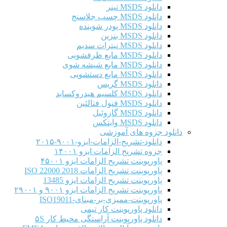
دانلود MSDS تینر
دانلود MSDS چسب جلاسنج
دانلود MSDS پودر شوینده
دانلود MSDS بنزین
دانلود MSDS نیترات سدیم
دانلود MSDS مایع ظرفشویی
دانلود MSDS مایع شیشه شوی
دانلود MSDS مایع دستشویی
دانلود MSDS گریس
دانلود MSDS کلسیم هیدروکساید
دانلود MSDS فنول فتالئین
دانلود MSDS گازوئیل
دانلود MSDS وایتکس
دانلود جزوه های آموزشی
دانلود-تشریح-الزامات-ایزو-۹۰۰۱-۲۰۱۵
جزوه تشریح الزامات ایزو ۱۴۰۰۱
پاورپوینت تشریح الزامات ایزو ۴۵۰۰۱
پاورپوینت تشریح الزامات ISO 22000 2018
پاورپوینت تشریح الزامات ایزو 13485
پاورپوینت تشریح الزامات ایزو ۹۰۰۱ و ۲۹۰۰۱
پاورپوینت-ممیزی-بر-مبنای-ISO19011
دانلود پاورپوینت کار تیمی
دانلود پاورپوینت آراستگی محیط کار ۵S