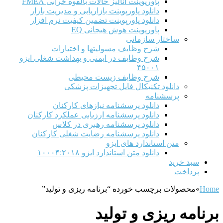
پاورپوینت آنالیز حالات بالقوه خرابی FMEA
دانلود پاورپوینت بازاریابی و مدیریت بازار
دانلود پاورپوینت تضمین کیفیت نرم افزار
پاورپوینت هوش هیجانی EQ
ساختار سازمانی
شرح وظايف مسوليتها و اختيارات
شرح وظایف در ایمنی و بهداشت شغلی ایزو
۴۵۰۰۱
شرح وظایف زیست محیطی
دانلود تکنیکال فایل تجهیزات پزشکی
پرسشنامه
دانلود پرسشنامه نیازهای کارکنان
دانلود پرسشنامه ارزیابی عملکرد کارکنان
دانلود پرسشنامه رهبری در کلاس
دانلود پرسشنامه رضایت شغلی کارکنان
متن استاندارد های ایزو
دانلود متن استاندارد ایزو ۱۰۰۰۴:۲۰۱۸
سبد خرید
پرداخت
Home
»
محصولات برچسب خورده “برنامه ریزی و تولید”
برنامه ریزی و تولید