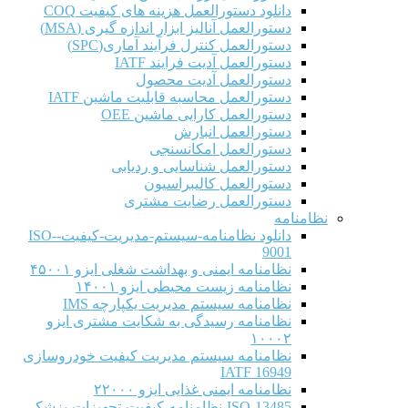
دانلود دستورالعمل هزینه های کیفیت COQ
دستورالعمل آنالیز ابزار اندازه گیری (MSA)
دستورالعمل کنترل فرآیند آماری(SPC)
دستورالعمل آدیت فرایند IATF
دستورالعمل آدیت محصول
دستورالعمل محاسبه قابلیت ماشین IATF
دستورالعمل کارایی ماشین OEE
دستورالعمل انبارش
دستورالعمل امکانسنجی
دستورالعمل شناسایی و ردیابی
دستورالعمل کالیبراسیون
دستورالعمل رضایت مشتری
نظامنامه
دانلود نظامنامه-سیستم-مدیریت-کیفیت-ISO-
9001
نظامنامه ایمنی و بهداشت شغلی ایزو ۴۵۰۰۱
نظامنامه زیست محیطی ایزو ۱۴۰۰۱
نظامنامه سیستم مدیریت یکپارچه IMS
نظامنامه رسیدگی به شکایت مشتری ایزو
۱۰۰۰۲
نظامنامه سیستم مدیریت کیفیت خودروسازی
IATF 16949
نظامنامه ایمنی غذایی ایزو ۲۲۰۰۰
ISO-13485-نظامنامه-کیفیت-تجهیزات-پزشکی