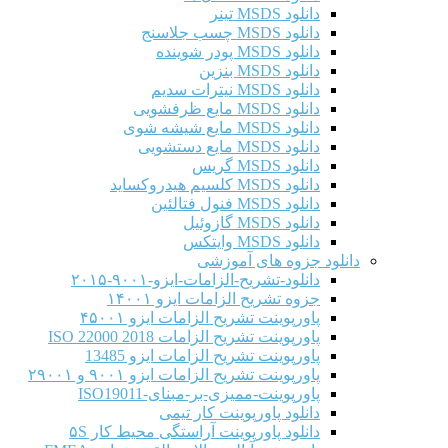
دانلود MSDS تینر
دانلود MSDS چسب جلاسنج
دانلود MSDS پودر شوینده
دانلود MSDS بنزین
دانلود MSDS نیترات سدیم
دانلود MSDS مایع ظرفشویی
دانلود MSDS مایع شیشه شوی
دانلود MSDS مایع دستشویی
دانلود MSDS گریس
دانلود MSDS کلسیم هیدروکساید
دانلود MSDS فنول فتالئین
دانلود MSDS گازوئیل
دانلود MSDS وایتکس
دانلود جزوه های آموزشی
دانلود-تشریح-الزامات-ایزو-۹۰۰۱-۲۰۱۵
جزوه تشریح الزامات ایزو ۱۴۰۰۱
پاورپوینت تشریح الزامات ایزو ۴۵۰۰۱
پاورپوینت تشریح الزامات ISO 22000 2018
پاورپوینت تشریح الزامات ایزو 13485
پاورپوینت تشریح الزامات ایزو ۹۰۰۱ و ۲۹۰۰۱
پاورپوینت-ممیزی-بر-مبنای-ISO19011
دانلود پاورپوینت کار تیمی
دانلود پاورپوینت آراستگی محیط کار ۵S