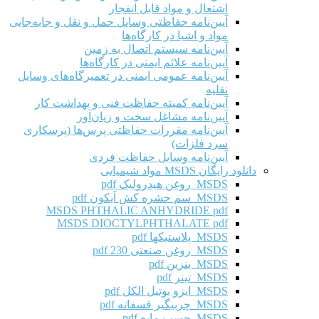
اشتعال و مواد قابل انفجار
آیین‌نامه حفاظتی وسایل حمل و نقل و جابه‌جایی
مواد و اشیا در کارگاه‌ها
آیین‌نامه سیستم اتصال به زمین
آیین‌نامه علائم ایمنی در کارگاه‌ها
آیین‌نامه عمومی ایمنی در تعمیرگاه‌های وسایل
نقلیه
آیین‌نامه کمیته حفاظت فنی و بهداشت کار
آیین‌نامه مشاغل سخت و زیان‌آور
آیین‌نامه مقررات حفاظتی پرس‌ها (پرسکاری
سرد فلزات)
آیین‌نامه وسایل حفاظت فردی
دانلود رایگان MSDS مواد شیمیایی
MSDS روغن هیدرولیک pdf
MSDS سم حشره کش آیکون pdf
MSDS PHTHALIC ANHYDRIDE pdf
MSDS DIOCTYLPHTHALATE pdf
MSDS پلاستیکها pdf
MSDS روغن صنعتی 230 pdf
MSDS بنزین pdf
MSDS تینر pdf
MSDS ایزو بوتیل الکل pdf
MSDS چربیگیر فسفاته pdf
MSDS چسب مایع pdf