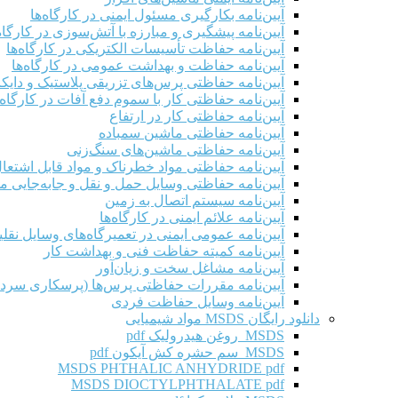
آیین‌نامه بکارگیری مسئول ایمنی در کارگاه‌ها
آیین‌نامه پیشگیری و مبارزه با آتش‌سوزی در کارگاه‌
آیین‌نامه حفاظت تأسیسات الکتریکی در کارگاه‌ها
آیین‌نامه حفاظت و بهداشت عمومی در کارگاه‌ها
آیین‌نامه حفاظتی پرس‌های تزریقی پلاستیک و دای
آیین‌نامه حفاظتی کار با سموم دفع آفات در کارگاه‌
آیین‌نامه حفاظتی کار در ارتفاع
آیین‌نامه حفاظتی ماشین سمباده
آیین‌نامه حفاظتی ماشین‌های سنگ‌زنی
آیین‌نامه حفاظتی مواد خطرناک و مواد قابل اشتعال 
آیین‌نامه حفاظتی وسایل حمل و نقل و جابه‌جایی موا
آیین‌نامه سیستم اتصال به زمین
آیین‌نامه علائم ایمنی در کارگاه‌ها
آیین‌نامه عمومی ایمنی در تعمیرگاه‌های وسایل نقلی
آیین‌نامه کمیته حفاظت فنی و بهداشت کار
آیین‌نامه مشاغل سخت و زیان‌آور
آیین‌نامه مقررات حفاظتی پرس‌ها (پرسکاری سرد 
آیین‌نامه وسایل حفاظت فردی
دانلود رایگان MSDS مواد شیمیایی
MSDS روغن هیدرولیک pdf
MSDS سم حشره کش آیکون pdf
MSDS PHTHALIC ANHYDRIDE pdf
MSDS DIOCTYLPHTHALATE pdf