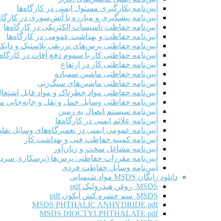
آیین‌نامه بکارگیری مسئول ایمنی در کارگاه‌ها
آیین‌نامه پیشگیری و مبارزه با آتش‌سوزی در کارگاه‌
آیین‌نامه حفاظت تأسیسات الکتریکی در کارگاه‌ها
آیین‌نامه حفاظت و بهداشت عمومی در کارگاه‌ها
آیین‌نامه حفاظتی پرس‌های تزریقی پلاستیک و دای
آیین‌نامه حفاظتی کار با سموم دفع آفات در کارگاه‌
آیین‌نامه حفاظتی کار در ارتفاع
آیین‌نامه حفاظتی ماشین سمباده
آیین‌نامه حفاظتی ماشین‌های سنگ‌زنی
آیین‌نامه حفاظتی مواد خطرناک و مواد قابل اشتعال 
آیین‌نامه حفاظتی وسایل حمل و نقل و جابه‌جایی موا
آیین‌نامه سیستم اتصال به زمین
آیین‌نامه علائم ایمنی در کارگاه‌ها
آیین‌نامه عمومی ایمنی در تعمیرگاه‌های وسایل نقلی
آیین‌نامه کمیته حفاظت فنی و بهداشت کار
آیین‌نامه مشاغل سخت و زیان‌آور
آیین‌نامه مقررات حفاظتی پرس‌ها (پرسکاری سرد 
آیین‌نامه وسایل حفاظت فردی
دانلود رایگان MSDS مواد شیمیایی
MSDS روغن هیدرولیک pdf
MSDS سم حشره کش آیکون pdf
MSDS PHTHALIC ANHYDRIDE pdf
MSDS DIOCTYLPHTHALATE pdf