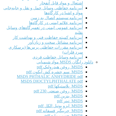
اشتعال و مواد قابل انفجار
آیین‌نامه حفاظتی وسایل حمل و نقل و جابه‌جایی
مواد و اشیا در کارگاه‌ها
آیین‌نامه سیستم اتصال به زمین
آیین‌نامه علائم ایمنی در کارگاه‌ها
آیین‌نامه عمومی ایمنی در تعمیرگاه‌های وسایل
نقلیه
آیین‌نامه کمیته حفاظت فنی و بهداشت کار
آیین‌نامه مشاغل سخت و زیان‌آور
آیین‌نامه مقررات حفاظتی پرس‌ها (پرسکاری
سرد فلزات)
آیین‌نامه وسایل حفاظت فردی
دانلود رایگان MSDS مواد شیمیایی
MSDS روغن هیدرولیک pdf
MSDS سم حشره کش آیکون pdf
MSDS PHTHALIC ANHYDRIDE pdf
MSDS DIOCTYLPHTHALATE pdf
MSDS پلاستیکها pdf
MSDS روغن صنعتی 230 pdf
MSDS بنزین pdf
MSDS تینر pdf
MSDS ایزو بوتیل الکل pdf
MSDS چربیگیر فسفاته pdf
MSDS چسب مایع pdf