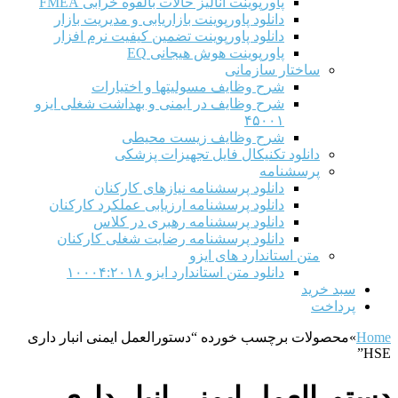
پاورپوینت آنالیز حالات بالقوه خرابی FMEA
دانلود پاورپوینت بازاریابی و مدیریت بازار
دانلود پاورپوینت تضمین کیفیت نرم افزار
پاورپوینت هوش هیجانی EQ
ساختار سازمانی
شرح وظايف مسوليتها و اختيارات
شرح وظایف در ایمنی و بهداشت شغلی ایزو
۴۵۰۰۱
شرح وظایف زیست محیطی
دانلود تکنیکال فایل تجهیزات پزشکی
پرسشنامه
دانلود پرسشنامه نیازهای کارکنان
دانلود پرسشنامه ارزیابی عملکرد کارکنان
دانلود پرسشنامه رهبری در کلاس
دانلود پرسشنامه رضایت شغلی کارکنان
متن استاندارد های ایزو
دانلود متن استاندارد ایزو ۱۰۰۰۴:۲۰۱۸
سبد خرید
پرداخت
Home
»
محصولات برچسب خورده “دستورالعمل ایمنی انبار داری
HSE”
دستورالعمل ایمنی انبار داری