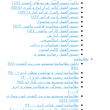
دانلود دستورالعمل هزینه های کیفیت COQ
دستورالعمل آنالیز ابزار اندازه گیری (MSA)
دستورالعمل کنترل فرآیند آماری(SPC)
دستورالعمل آدیت فرایند IATF
دستورالعمل آدیت محصول
دستورالعمل محاسبه قابلیت ماشین IATF
دستورالعمل کارایی ماشین OEE
دستورالعمل انبارش
دستورالعمل امکانسنجی
دستورالعمل شناسایی و ردیابی
دستورالعمل کالیبراسیون
دستورالعمل رضایت مشتری
نظامنامه
دانلود نظامنامه-سیستم-مدیریت-کیفیت-ISO-
9001
نظامنامه ایمنی و بهداشت شغلی ایزو ۴۵۰۰۱
نظامنامه زیست محیطی ایزو ۱۴۰۰۱
نظامنامه سیستم مدیریت یکپارچه IMS
نظامنامه رسیدگی به شکایت مشتری ایزو
۱۰۰۰۲
نظامنامه سیستم مدیریت کیفیت خودروسازی
IATF 16949
نظامنامه ایمنی غذایی ایزو ۲۲۰۰۰
ISO-13485-نظامنامه-کیفیت-تجهیزات-پزشکی