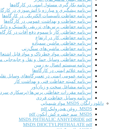
آیین‌نامه بکارگیری مسئول ایمنی در کارگاه‌ها
آیین‌نامه پیشگیری و مبارزه با آتش‌سوزی در کارگاه‌
آیین‌نامه حفاظت تأسیسات الکتریکی در کارگاه‌ها
آیین‌نامه حفاظت و بهداشت عمومی در کارگاه‌ها
آیین‌نامه حفاظتی پرس‌های تزریقی پلاستیک و دای
آیین‌نامه حفاظتی کار با سموم دفع آفات در کارگاه‌
آیین‌نامه حفاظتی کار در ارتفاع
آیین‌نامه حفاظتی ماشین سمباده
آیین‌نامه حفاظتی ماشین‌های سنگ‌زنی
آیین‌نامه حفاظتی مواد خطرناک و مواد قابل اشتعال 
آیین‌نامه حفاظتی وسایل حمل و نقل و جابه‌جایی موا
آیین‌نامه سیستم اتصال به زمین
آیین‌نامه علائم ایمنی در کارگاه‌ها
آیین‌نامه عمومی ایمنی در تعمیرگاه‌های وسایل نقلی
آیین‌نامه کمیته حفاظت فنی و بهداشت کار
آیین‌نامه مشاغل سخت و زیان‌آور
آیین‌نامه مقررات حفاظتی پرس‌ها (پرسکاری سرد 
آیین‌نامه وسایل حفاظت فردی
دانلود رایگان MSDS مواد شیمیایی
MSDS روغن هیدرولیک pdf
MSDS سم حشره کش آیکون pdf
MSDS PHTHALIC ANHYDRIDE pdf
MSDS DIOCTYLPHTHALATE pdf